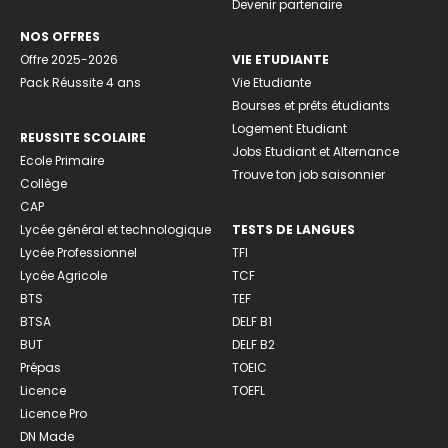
Devenir partenaire
NOS OFFRES
Offre 2025-2026
VIE ETUDIANTE
Pack Réussite 4 ans
Vie Etudiante
Bourses et prêts étudiants
Logement Etudiant
REUSSITE SCOLAIRE
Jobs Etudiant et Alternance
Ecole Primaire
Trouve ton job saisonnier
Collège
CAP
Lycée général et technologique
TESTS DE LANGUES
Lycée Professionnel
TFI
Lycée Agricole
TCF
BTS
TEF
BTSA
DELF B1
BUT
DELF B2
Prépas
TOEIC
Licence
TOEFL
Licence Pro
DN Made