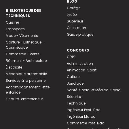
BLOG
Collège
BIBLIOTHEQUE DES
Lycée
TECHNIQUES
Supérieur
Cuisine
Orientation
Transports
Guide pratique
Mode - Vêtements
Coiffure - Esthétique -
Cosmétique
CONCOURS
Commerce - Vente
CRPE
Bâtiment - Architecture
Administration
Électricité
Animation-Sport
Mécanique automobile
Culture
Services à la personne
Juridique
Accompagnement Petite
Santé-Social et Médico-Social
enfance
Sécurité
Kit auto-entrepreneur
Technique
Ingénieur Post-Bac
Ingénieur Maroc
Commerce Post-Bac