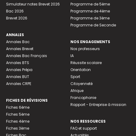
Simulateur notes Brevet 2026
Programme de 5ème
Bac 2026
Programme de 4ème
Brevet 2026
Programme de 3ème
Programme de Seconde
ANNALES
Annales Bac
NOS ENGAGEMENTS
Annales Brevet
Nos professeurs
Annales Bac Français
IA
Annales BTS
Réussite scolaire
Annales Prépa
Orientation
Annales BUT
Sport
Annales CRPE
Citoyenneté
Afrique
Francophonie
FICHES DE RÉVISIONS
Rapport - Entreprise à mission
Fiches 6ème
Fiches 5ème
Fiches 4ème
NOS RESSOURCES
Fiches 3ème
FAQ et support
Fiches Bac
Actualités