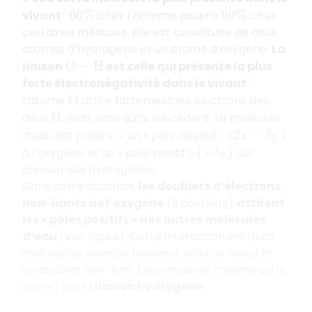
vivant
:
chez l’Homme, jusqu’à
chez
60
%
99
%
certaines méduses. Elle est constituée de deux
atomes d’hydrogène et un atome d’oxygène.
La
liaison
est celle qui présente la plus
O
−
H
forte électronégativité dans le vivant
:
l’atome
attire fortement les électrons des
O
deux
, mais sans qu’ils les cèdent. La molécule
H
d’eau est polaire = un « pôle négatif »
(
2
x
−
δ
E
)
à l’oxygène et un « pôle positif »
sur
(
+
δ
E
)
chacun des hydrogènes.
Dans cette situation,
les doublets d’électrons
non-liants de l’oxygène
(2 doublets)
attirent
les « pôles positifs » des autres molécules
d’eau
(voir figure). Cette interaction entre un
hydrogène polarisé (souvent celui de l’eau) et
un doublet non-liant (peu importe l’atome qui le
porte) est la
liaison hydrogène
.