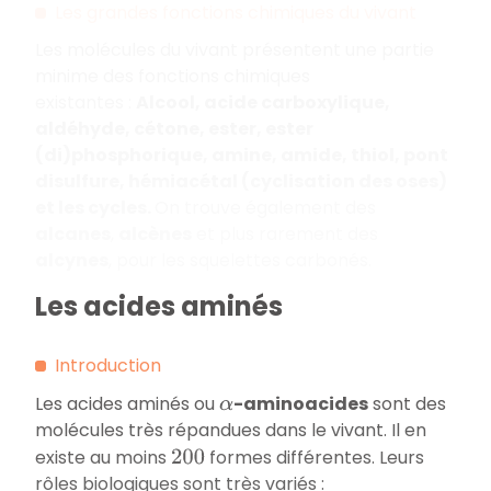
Les grandes fonctions chimiques du vivant
Les molécules du vivant présentent une partie
minime des fonctions chimiques
existantes :
Alcool, acide carboxylique,
aldéhyde, cétone, ester, ester
(
di)phosphorique, amine, amide, thiol, pont
disulfure, hémiacétal (cyclisation
des oses)
et les cycles.
On trouve également des
alcanes
,
alcènes
et plus
rarement des
alcynes
, pour les
squelettes carbonés.
Les acides aminés
Introduction
Les acides aminés ou
-aminoacides
sont des
α
molécules très répandues dans le vivant. Il en
existe au moins
formes différentes. Leurs
200
rôles biologiques sont très variés :