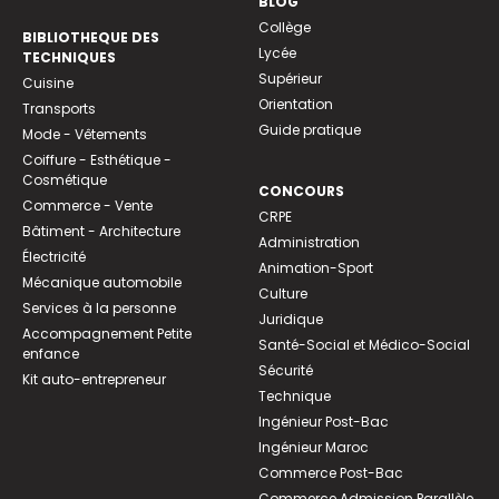
BLOG
Collège
BIBLIOTHEQUE DES
Lycée
TECHNIQUES
Supérieur
Cuisine
Orientation
Transports
Guide pratique
Mode - Vêtements
Coiffure - Esthétique -
Cosmétique
CONCOURS
Commerce - Vente
CRPE
Bâtiment - Architecture
Administration
Électricité
Animation-Sport
Mécanique automobile
Culture
Services à la personne
Juridique
Accompagnement Petite
Santé-Social et Médico-Social
enfance
Sécurité
Kit auto-entrepreneur
Technique
Ingénieur Post-Bac
Ingénieur Maroc
Commerce Post-Bac
Commerce Admission Parallèle