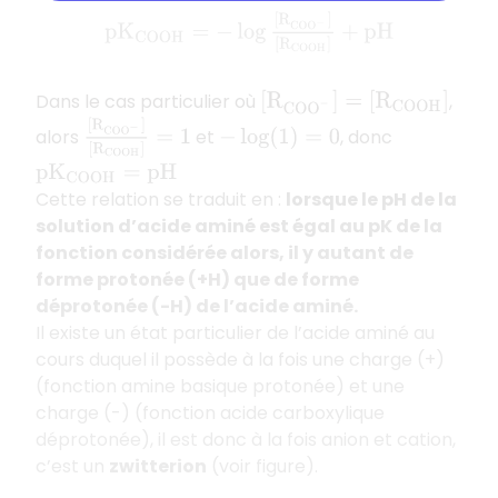
p
K
C
O
O
H
=
−
log
[
R
C
O
O
−
]
[
R
C
O
O
H
]
+
p
H
Dans le cas particulier où
,
[
R
C
O
O
−
]
=
[
R
C
O
O
H
]
[
R
C
O
O
−
]
[
R
C
O
O
H
]
=
1
alors
et
, donc
−
log
(
1
)
=
0
p
K
C
O
O
H
=
p
H
Cette relation se traduit en :
lorsque le pH de la
solution d’acide aminé est égal au pK de la
fonction considérée alors, il y autant de
forme protonée (+H) que de forme
déprotonée (-H) de l’acide aminé.
Il existe un état particulier de l’acide aminé au
cours duquel il possède à la fois une charge (+)
(fonction amine basique protonée) et une
charge (-) (fonction acide carboxylique
déprotonée), il est donc à la fois anion et cation,
c’est un
zwitterion
(voir figure).