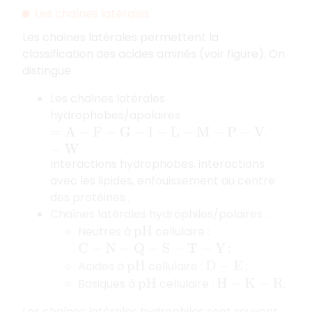
Les chaînes latérales
Les chaînes latérales permettent la
classification des acides aminés (voir figure). On
distingue :
Les chaînes latérales
hydrophobes/apolaires
.
=
A
−
F
−
G
−
I
−
L
−
M
−
P
−
V
−
W
Interactions hydrophobes, interactions
avec les lipides, enfouissement au centre
des protéines ;
Chaînes latérales hydrophiles/polaires :
Neutres à
cellulaire :
p
H
;
C
−
N
−
Q
−
S
−
T
−
Y
Acides à
cellulaire :
;
p
H
D
−
E
Basiques à
cellulaire :
.
p
H
H
−
K
−
R
Les chaînes latérales hydrophiles sont souvent