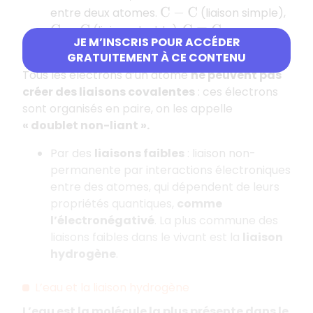
entre deux atomes.
(liaison simple),
C
−
C
(liaison double),
C
=
C
C
≡
C
JE M’INSCRIS POUR ACCÉDER
(liaison triple) ;
GRATUITEMENT À CE CONTENU
Tous les électrons d’un atome
ne peuvent pas
créer des liaisons covalentes
: ces électrons
sont organisés en paire, on les appelle
« doublet non-liant ».
Par des
liaisons faibles
: liaison non-
permanente par interactions électroniques
entre des atomes, qui dépendent de leurs
propriétés quantiques,
comme
l’électronégativé
. La plus commune des
liaisons faibles dans le vivant est la
liaison
hydrogène
.
L’eau et la liaison hydrogène
L’eau est la molécule la plus présente dans le