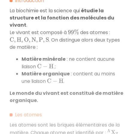
Introduction
La biochimie est la science qui
étudie la
structure et la fonction des molécules du
vivant
.
Le vivant est composé à
des atomes :
99
%
. On distingue alors deux types
C
,
H
,
O
,
N
,
P
,
S
de matière :
Matière minérale
: ne contient aucune
liaison
;
C
−
H
Matière organique
: contient au moins
une liaison
.
C
−
H
Le monde du vivant est constitué de matière
organique.
Les atomes
Les atomes sont les briques élémentaires de la
A
X
Z
matière. Chaque atome est identifié par :