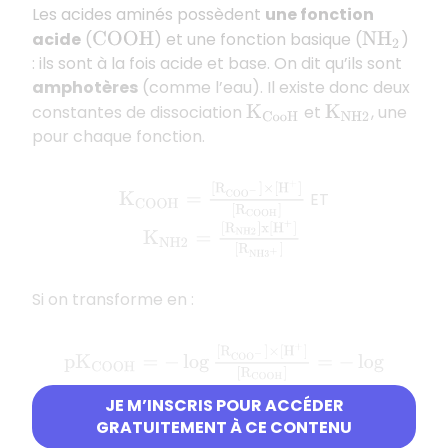
Les acides aminés possèdent
une fonction
acide
(
) et une fonction basique (
)
C
O
O
H
N
H
2
: ils sont à la fois acide et base. On dit qu’ils sont
amphotères
(comme l’eau). Il existe donc deux
constantes de dissociation
et
, une
K
C
o
o
H
K
N
H
2
pour chaque fonction.
K
C
O
O
H
=
[
R
C
O
O
−
]
×
[
H
+
]
[
R
C
O
O
H
]
ET
K
N
H
2
=
[
R
N
H
2
]
x
[
H
+
]
[
R
N
H
3
+
]
Si on transforme en :
p
K
C
O
O
H
=
−
log
[
R
C
O
O
−
]
×
[
H
+
]
[
R
C
O
O
H
]
=
−
log
[
R
C
JE M’INSCRIS POUR ACCÉDER
GRATUITEMENT À CE CONTENU