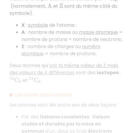
(normalement,
et
sont du même côté du
A
Z
symbole).
X
:
symbole
de l’atome ;
A
: nombre de masse ou
masse atomique
=
nombre de protons + nombre de neutrons ;
Z
: nombre de charges ou
numéro
atomique
= nombre de protons.
Deux atomes qui
ont la même valeur de Z mais
des valeurs de A différentes
sont des
isotopes
:
14
C
6
et
.
13
C
6
Les unions entre atomes
Les atomes sont liés entre eux de deux façons :
Par des
liaisons covalentes
:
liaison
stable et durable par la mise en
commun
d’un, deux ou trois
électrons