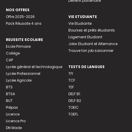
Devenir partenaire
NOS OFFRES
Offre 2025-2026
VIE ETUDIANTE
Pack Réussite 4 ans
Vie Etudiante
Bourses et prêts étudiants
Logement Etudiant
REUSSITE SCOLAIRE
Jobs Etudiant et Alternance
Ecole Primaire
Trouve ton job saisonnier
Collège
CAP
Lycée général et technologique
TESTS DE LANGUES
Lycée Professionnel
TFI
Lycée Agricole
TCF
BTS
TEF
BTSA
DELF B1
BUT
DELF B2
Prépas
TOEIC
Licence
TOEFL
Licence Pro
DN Made