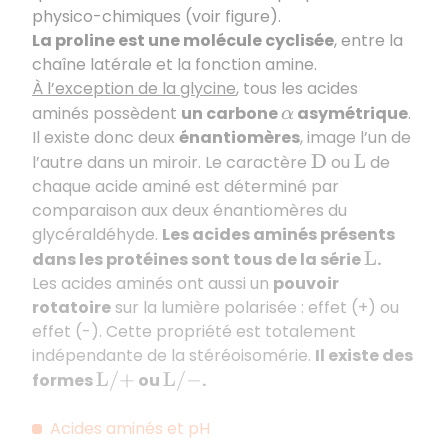
physico-chimiques (voir figure).
La proline est une molécule cyclisée
, entre la
chaîne latérale et la fonction amine.
À l’exception de la glycine
, tous les acides
aminés possèdent
un carbone
asymétrique
.
α
Il existe donc deux
énantiomères
, image l’un de
l’autre dans un miroir. Le caractère
ou
de
D
L
chaque acide aminé est déterminé par
comparaison aux deux énantiomères du
glycéraldéhyde.
Les acides aminés présents
dans les protéines sont tous de la série
.
L
Les acides aminés ont aussi un
pouvoir
rotatoire
sur la lumière polarisée : effet (+) ou
effet (-). Cette propriété est totalement
indépendante de la stéréoisomérie.
Il existe des
formes
ou
.
L
/
+
L
/
−
Acides aminés et pH