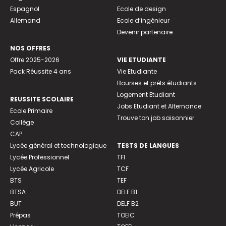
Espagnol
Ecole de design
Allemand
Ecole d’ingénieur
Devenir partenaire
NOS OFFRES
Offre 2025-2026
VIE ETUDIANTE
Pack Réussite 4 ans
Vie Etudiante
Bourses et prêts étudiants
Logement Etudiant
REUSSITE SCOLAIRE
Jobs Etudiant et Alternance
Ecole Primaire
Trouve ton job saisonnier
Collège
CAP
Lycée général et technologique
TESTS DE LANGUES
Lycée Professionnel
TFI
Lycée Agricole
TCF
BTS
TEF
BTSA
DELF B1
BUT
DELF B2
Prépas
TOEIC