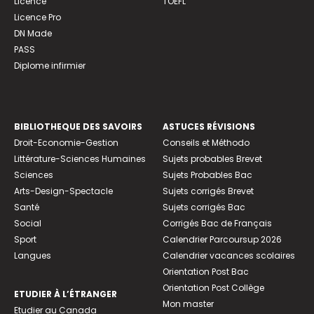
Licence
TOEFL
Licence Pro
DN Made
PASS
Diplome infirmier
BIBLIOTHEQUE DES SAVOIRS
ASTUCES RÉVISIONS
Droit-Economie-Gestion
Conseils et Méthodo
Littérature-Sciences Humaines
Sujets probables Brevet
Sciences
Sujets Probables Bac
Arts-Design-Spectacle
Sujets corrigés Brevet
Santé
Sujets corrigés Bac
Social
Corrigés Bac de Français
Sport
Calendrier Parcoursup 2026
Langues
Calendrier vacances scolaires
Orientation Post Bac
Orientation Post Collège
ETUDIER À L’ÉTRANGER
Mon master
Etudier au Canada