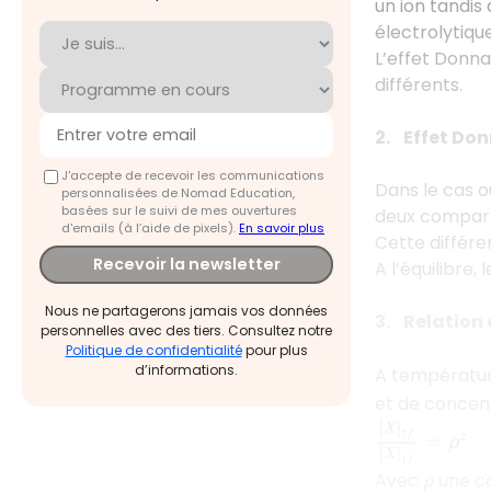
un ion tandis
électrolytiqu
L’effet Donna
différents.
2. Effet Do
J'accepte de recevoir les communications
Dans le cas o
personnalisées de Nomad Education,
basées sur le suivi de mes ouvertures
deux compar
d'emails (à l’aide de pixels).
En savoir plus
Cette différen
Recevoir la newsletter
A l’équilibre,
Nous ne partagerons jamais vos données
3. Relation
personnelles avec des tiers. Consultez notre
Politique de confidentialité
pour plus
d’informations.
A température
et de concent
[
X
]
2
f
[
X
]
1
f
=
ρ
z
Avec
une co
ρ