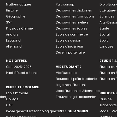
Mathématiques
Parcoursup
Droit-Eco
Histoire
Découvrir les diplômes
Littératur
Géographie
Découvrir les formations
Sciences
SVT
Découvrir les métiers
Arts-Desig
Physique Chimie
Découvrir les écoles
Santé
Anglais
Ecole de commerce
Social
Espagnol
Ecole de design
Sport
Allemand
Ecole d’ingénieur
Langues
Devenir partenaire
NOS OFFRES
ETUDIER À
Offre 2025-2026
VIE ETUDIANTE
Etudier a
Pack Réussite 4 ans
Vie Etudiante
Etudier en 
Bourses et prêts étudiants
Etudier en
Logement Etudiant
REUSSITE SCOLAIRE
Jobs Etudiant et Alternance
Ecole Primaire
BIBLIOTH
sion
Trouve ton job saisonnier
Collège
Cuisine
CAP
Transports
Lycée général et technologique
TESTS DE LANGUES
Mode - Vê