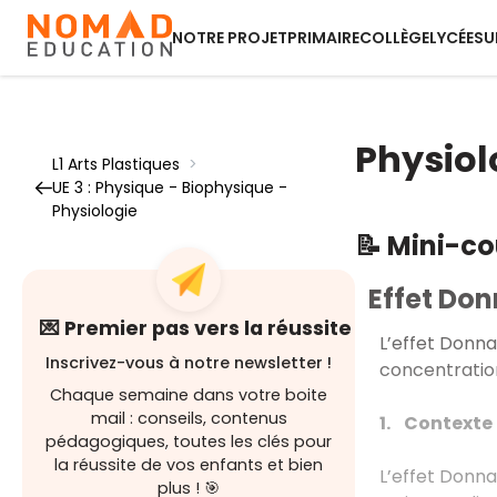
NOTRE PROJET
PRIMAIRE
COLLÈGE
LYCÉE
SU
Physiol
L1 Arts Plastiques
>
UE 3 : Physique - Biophysique -
Physiologie
📝 Mini-c
Effet Do
💌 Premier pas vers la réussite
L’effet Donn
Inscrivez-vous à notre newsletter !
concentratio
Chaque semaine dans votre boite
mail : conseils, contenus
1. Contexte 
pédagogiques, toutes les clés pour
la réussite de vos enfants et bien
L’effet Donn
plus ! 🎯