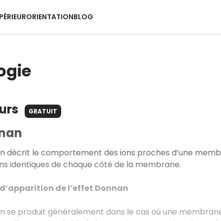
PÉRIEUR
ORIENTATION
BLOG
ogie
ours
GRATUIT
nnan
an décrit le comportement des ions proches d’une memb
ns identiques de chaque côté de la membrane.
d’apparition de l’effet Donnan
an se produit généralement dans le cas où une membra