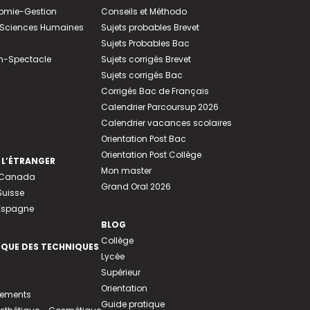
nomie-Gestion
Conseils et Méthodo
e-Sciences Humaines
Sujets probables Brevet
Sujets Probables Bac
n-Spectacle
Sujets corrigés Brevet
Sujets corrigés Bac
Corrigés Bac de Français
Calendrier Parcoursup 2026
Calendrier vacances scolaires
Orientation Post Bac
Orientation Post Collège
 L’ÉTRANGER
Mon master
u Canada
Grand Oral 2026
Suisse
 Espagne
BLOG
Collège
EQUE DES TECHNIQUES
Lycée
Supérieur
Orientation
tements
Guide pratique