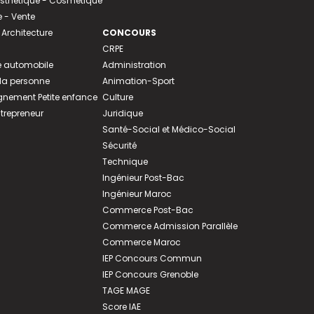
 Esthétique - Cosmétique
- Vente
 Architecture
CONCOURS
CRPE
 automobile
Administration
 la personne
Animation-Sport
ement Petite enfance
Culture
ntrepreneur
Juridique
Santé-Social et Médico-Social
Sécurité
Technique
Ingénieur Post-Bac
Ingénieur Maroc
Commerce Post-Bac
Commerce Admission Parallèle
Commerce Maroc
IEP Concours Commun
IEP Concours Grenoble
TAGE MAGE
Score IAE