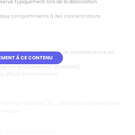
bserve typiquement lors de la dissociation
s deux compartiments à des concentrations
l apparaît une différence de potentiel entre les
EMENT À CE CONTENU
e par le ou les ion(s) diffusible(s).
flux diffusif se compensent.
ration à l’équilibre
dans le 1er compartiment
[
X
]
1
f
relation :
e de potentiel imposée.