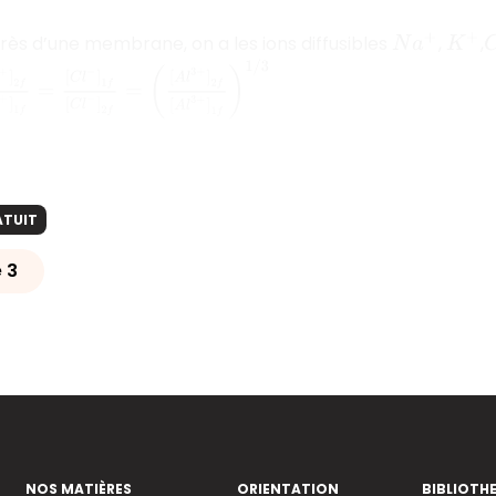
près d’une membrane, on a les ions diffusibles
,
,
N
a
+
K
+
1
f
=
[
K
+
]
2
f
[
K
+
]
1
f
=
[
C
l
−
]
1
f
[
C
l
−
]
2
f
=
(
[
A
l
3
+
]
2
f
[
A
l
3
+
]
1
f
)
1
/
3
ATUIT
 3
NOS MATIÈRES
ORIENTATION
BIBLIOTH