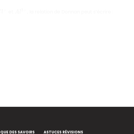
et
, la relation de Donnan peut s’écrire :
A
l
3
+
C
l
+
EQUE DES SAVOIRS
ASTUCES RÉVISIONS