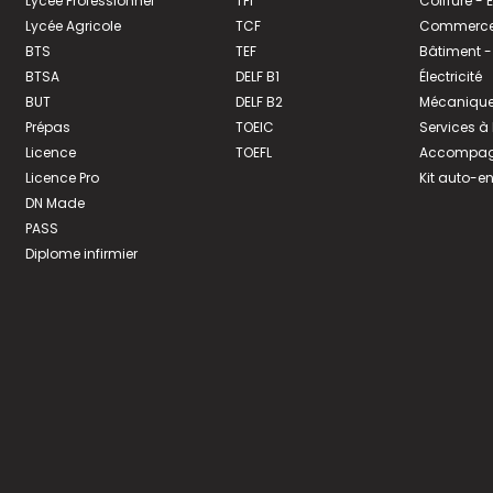
Lycée Professionnel
TFI
Coiffure -
Lycée Agricole
TCF
Commerce 
BTS
TEF
Bâtiment -
BTSA
DELF B1
Électricité
BUT
DELF B2
Mécanique
Prépas
TOEIC
Services à
Licence
TOEFL
Accompagn
Licence Pro
Kit auto-e
DN Made
PASS
Diplome infirmier