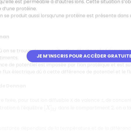
 qu’elle est perméable à d’autres ions. Cette situation s’o
e d’une protéine.
n se produit aussi lorsqu’une protéine est présente dan
nnan
ù on se trouve dans une situation décrite précédemment, i
JE M’INSCRIS POUR ACCÉDER GRATUIT
timents.
ce de potentiel est imposée par l’ion protéique et est subi
 le flux électrique dû à cette différence de potentiel et le 
 de Donnan
 fixée, pour tout ion diffusible X de valence
, de concent
z
ration à l’équilibre
dans le compartiment 2, on a la 
[
X
]
2
f
nstante dépendant de la température et de la différenc