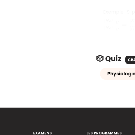
Exemple : Si 
[
N
a
+
]
2
f
[
N
a
+
]
🎲 Quiz
GR
Physiologie
EXAMENS
LES PROGRAMMES