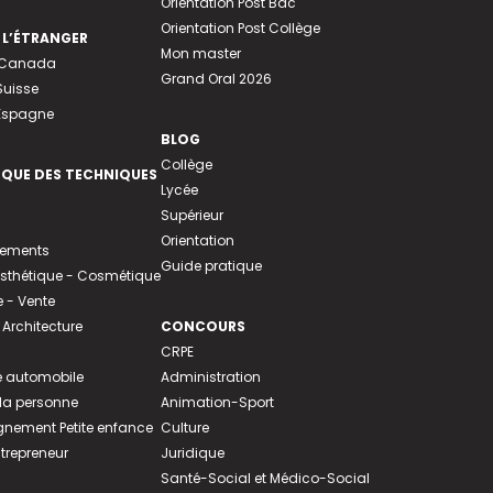
Orientation Post Bac
Orientation Post Collège
 L’ÉTRANGER
Mon master
u Canada
Grand Oral 2026
Suisse
 Espagne
BLOG
Collège
EQUE DES TECHNIQUES
Lycée
Supérieur
Orientation
tements
Guide pratique
 Esthétique - Cosmétique
- Vente
 Architecture
CONCOURS
CRPE
 automobile
Administration
 la personne
Animation-Sport
ement Petite enfance
Culture
ntrepreneur
Juridique
Santé-Social et Médico-Social