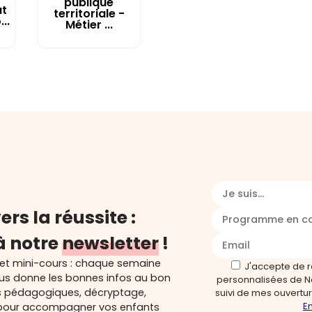
publique
at
territoriale -
..
Métier ...
Je suis...
ers la réussite :
Programme en c
à notre
newsletter
!
 et mini-cours : chaque semaine
J'accepte de 
ous donne les bonnes infos au bon
personnalisées de N
s pédagogiques, décryptage,
suivi de mes ouverture
En
és pour accompagner vos enfants