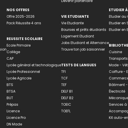
Devenir partenaire
NOS OFFRES
ETUDIER À
Offre 2025-2026
VIE ETUDIANTE
Etudier a
Pack Réussite 4 ans
Vie Etudiante
Etudier en 
Bourses et prêts étudiants
Etudier en
Logement Etudiant
REUSSITE SCOLAIRE
Jobs Etudiant et Alternance
Ecole Primaire
BIBLIOTH
sion
Trouve ton job saisonnier
Collège
Cuisine
CAP
Transports
Lycée général et technologique
TESTS DE LANGUES
Mode - Vê
Lycée Professionnel
TFI
Coiffure -
Lycée Agricole
TCF
Commerce 
BTS
TEF
Bâtiment -
BTSA
DELF B1
Électricité
BUT
DELF B2
Mécanique
Prépas
TOEIC
Services à
Licence
TOEFL
Accompagn
Licence Pro
Kit auto-e
DN Made