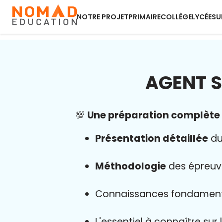
NOTRE PROJET
PRIMAIRE
COLLÈGE
LYCÉE
SU
AGENT S
💯
Une préparation complète a
Présentation détaillée
du
Méthodologie
des épreuv
Connaissances fondamen
L'essentiel à connaître sur 