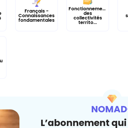
Fonctionnement
Français -
e
des
Connaissances
s
s
collectivités
fondamentales
territo...
tu
NOMAD
L’abonnement qui 