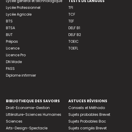
Lycée général et technologique
TESTS DE LANGUES
Lycée Professionnel
TFI
Lycée Agricole
TCF
BTS
TEF
BTSA
DELF B1
BUT
DELF B2
Prépas
TOEIC
Licence
TOEFL
Licence Pro
DN Made
PASS
Diplome infirmier
BIBLIOTHEQUE DES SAVOIRS
ASTUCES RÉVISIONS
Droit-Economie-Gestion
Conseils et Méthodo
Littérature-Sciences Humaines
Sujets probables Brevet
Sciences
Sujets Probables Bac
Arts-Design-Spectacle
Sujets corrigés Brevet