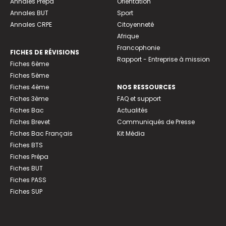
Annales Prépa
Orientation
Annales BUT
Sport
Annales CRPE
Citoyenneté
Afrique
Francophonie
FICHES DE RÉVISIONS
Rapport - Entreprise à mission
Fiches 6ème
Fiches 5ème
Fiches 4ème
NOS RESSOURCES
Fiches 3ème
FAQ et support
Fiches Bac
Actualités
Fiches Brevet
Communiqués de Presse
Fiches Bac Français
Kit Média
Fiches BTS
Fiches Prépa
Fiches BUT
Fiches PASS
Fiches SUP