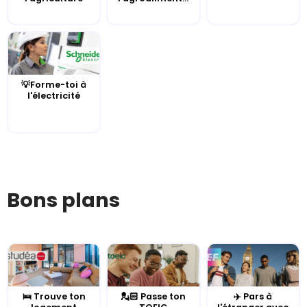
💡Forme-toi à
l'électricité
Bons plans
🛌 Trouve ton
💂🏻 Passe ton
✈️ Pars à