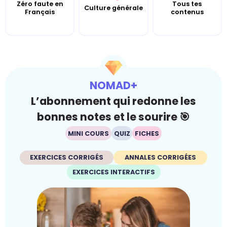
Zéro faute en
Tous tes
Culture générale
Français
contenus
NOMAD+
L’abonnement qui redonne les
bonnes notes et le sourire 🎯
MINI COURS
QUIZ
FICHES
EXERCICES CORRIGÉS
ANNALES CORRIGÉES
EXERCICES INTERACTIFS