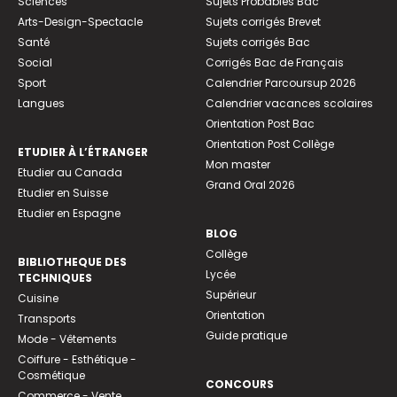
Sciences
Sujets Probables Bac
Arts-Design-Spectacle
Sujets corrigés Brevet
Santé
Sujets corrigés Bac
Social
Corrigés Bac de Français
Sport
Calendrier Parcoursup 2026
Langues
Calendrier vacances scolaires
Orientation Post Bac
Orientation Post Collège
ETUDIER À L’ÉTRANGER
Mon master
Etudier au Canada
Grand Oral 2026
Etudier en Suisse
Etudier en Espagne
BLOG
Collège
BIBLIOTHEQUE DES
Lycée
TECHNIQUES
Supérieur
Cuisine
Orientation
Transports
Guide pratique
Mode - Vêtements
Coiffure - Esthétique -
Cosmétique
CONCOURS
Commerce - Vente