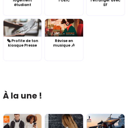
logement
TOEIC
l'étranger avec
étudiant
EF
🗞️ Profite de ton
Révise en
kiosque Presse
musique 🎶
À la une !