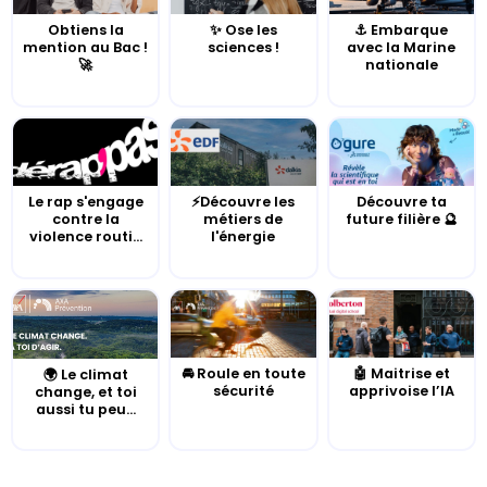
Obtiens la
✨ Ose les
⚓️ Embarque
mention au Bac !
sciences !
avec la Marine
🚀
nationale
Le rap s'engage
⚡Découvre les
Découvre ta
contre la
métiers de
future filière 🔮
violence routi...
l'énergie
🚘 Roule en toute
🤖 Maitrise et
🌍 Le climat
sécurité
apprivoise l’IA
change, et toi
aussi tu peu...