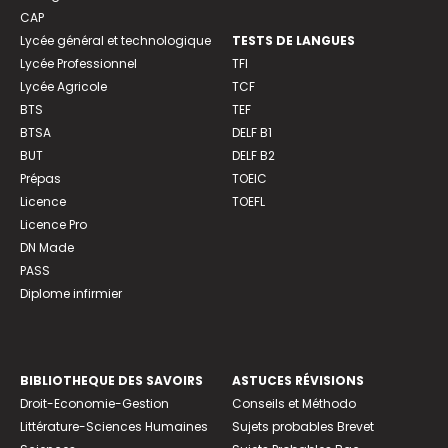
CAP
Lycée général et technologique
TESTS DE LANGUES
Lycée Professionnel
TFI
Lycée Agricole
TCF
BTS
TEF
BTSA
DELF B1
BUT
DELF B2
Prépas
TOEIC
Licence
TOEFL
Licence Pro
DN Made
PASS
Diplome infirmier
BIBLIOTHEQUE DES SAVOIRS
ASTUCES RÉVISIONS
Droit-Economie-Gestion
Conseils et Méthodo
Littérature-Sciences Humaines
Sujets probables Brevet