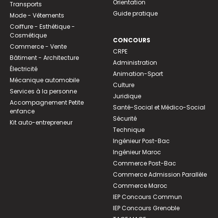
Orientation
Transports
Guide pratique
Mode - Vêtements
Coiffure - Esthétique -
Cosmétique
CONCOURS
Commerce - Vente
CRPE
Bâtiment - Architecture
Administration
Électricité
Animation-Sport
Mécanique automobile
Culture
Services à la personne
Juridique
Accompagnement Petite
Santé-Social et Médico-Social
enfance
Sécurité
Kit auto-entrepreneur
Technique
Ingénieur Post-Bac
Ingénieur Maroc
Commerce Post-Bac
Commerce Admission Parallèle
Commerce Maroc
IEP Concours Commun
IEP Concours Grenoble