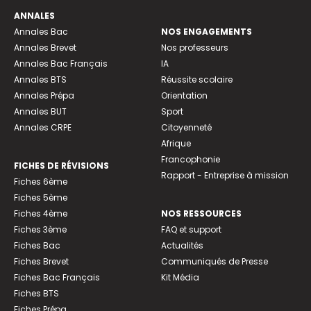
ANNALES
Annales Bac
NOS ENGAGEMENTS
Annales Brevet
Nos professeurs
Annales Bac Français
IA
Annales BTS
Réussite scolaire
Annales Prépa
Orientation
Annales BUT
Sport
Annales CRPE
Citoyenneté
Afrique
Francophonie
FICHES DE RÉVISIONS
Rapport - Entreprise à mission
Fiches 6ème
Fiches 5ème
Fiches 4ème
NOS RESSOURCES
Fiches 3ème
FAQ et support
Fiches Bac
Actualités
Fiches Brevet
Communiqués de Presse
Fiches Bac Français
Kit Média
Fiches BTS
Fiches Prépa