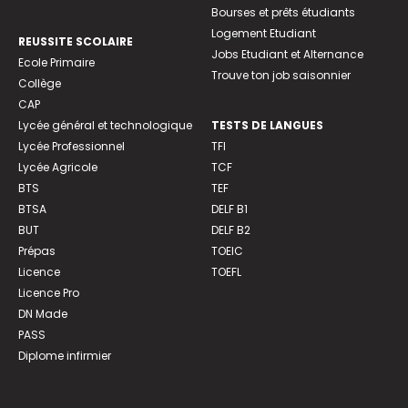
Bourses et prêts étudiants
Logement Etudiant
REUSSITE SCOLAIRE
Jobs Etudiant et Alternance
Ecole Primaire
Trouve ton job saisonnier
Collège
CAP
Lycée général et technologique
TESTS DE LANGUES
Lycée Professionnel
TFI
Lycée Agricole
TCF
BTS
TEF
BTSA
DELF B1
BUT
DELF B2
Prépas
TOEIC
Licence
TOEFL
Licence Pro
DN Made
PASS
Diplome infirmier