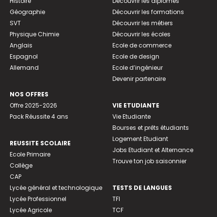
Histoire
Découvrir les diplômes
Géographie
Découvrir les formations
SVT
Découvrir les métiers
Physique Chimie
Découvrir les écoles
Anglais
Ecole de commerce
Espagnol
Ecole de design
Allemand
Ecole d’ingénieur
Devenir partenaire
NOS OFFRES
Offre 2025-2026
VIE ETUDIANTE
Pack Réussite 4 ans
Vie Etudiante
Bourses et prêts étudiants
Logement Etudiant
REUSSITE SCOLAIRE
Jobs Etudiant et Alternance
Ecole Primaire
Trouve ton job saisonnier
Collège
CAP
Lycée général et technologique
TESTS DE LANGUES
Lycée Professionnel
TFI
Lycée Agricole
TCF