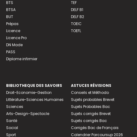
BTS
TEF
BTSA
DELF B1
BUT
DELF B2
Prépas
TOEIC
Licence
TOEFL
Licence Pro
DN Made
PASS
Diplome infirmier
BIBLIOTHEQUE DES SAVOIRS
ASTUCES RÉVISIONS
Droit-Economie-Gestion
Conseils et Méthodo
Littérature-Sciences Humaines
Sujets probables Brevet
Sciences
Sujets Probables Bac
Arts-Design-Spectacle
Sujets corrigés Brevet
Santé
Sujets corrigés Bac
Social
Corrigés Bac de Français
Sport
Calendrier Parcoursup 2026