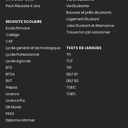
Pack Réussite 4 ans
Vie Etudiante
Bourses et prêts étudiants
Logement Etudiant
REUSSITE SCOLAIRE
Jobs Etudiant et Alternance
Ecole Primaire
Trouve ton job saisonnier
Collège
CAP
Lycée général et technologique
TESTS DE LANGUES
Lycée Professionnel
TFI
Lycée Agricole
TCF
BTS
TEF
BTSA
DELF B1
BUT
DELF B2
Prépas
TOEIC
Licence
TOEFL
Licence Pro
DN Made
PASS
Diplome infirmier