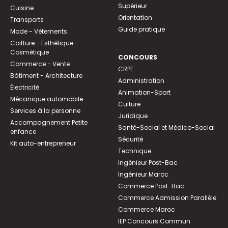
Supérieur
Cuisine
Orientation
Transports
Guide pratique
Mode - Vêtements
Coiffure - Esthétique -
Cosmétique
CONCOURS
Commerce - Vente
CRPE
Bâtiment - Architecture
Administration
Électricité
Animation-Sport
Mécanique automobile
Culture
Services à la personne
Juridique
Accompagnement Petite
Santé-Social et Médico-Social
enfance
Sécurité
Kit auto-entrepreneur
Technique
Ingénieur Post-Bac
Ingénieur Maroc
Commerce Post-Bac
Commerce Admission Parallèle
Commerce Maroc
IEP Concours Commun