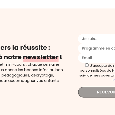
Je suis...
ers la réussite :
Programme en c
à notre
newsletter
!
 et mini-cours : chaque semaine
J'accepte de 
ous donne les bonnes infos au bon
personnalisées de N
s pédagogiques, décryptage,
suivi de mes ouverture
En
és pour accompagner vos enfants
RECEVOI