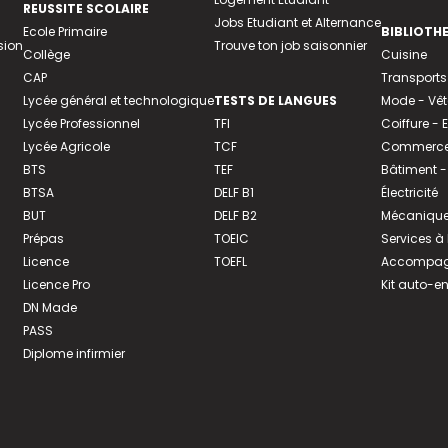
REUSSITE SCOLAIRE
Jobs Etudiant et Alternance
Ecole Primaire
BIBLIOTH
sion
Trouve ton job saisonnier
Collège
Cuisine
CAP
Transports
Lycée général et technologique
TESTS DE LANGUES
Mode - Vê
Lycée Professionnel
TFI
Coiffure -
Lycée Agricole
TCF
Commerce 
BTS
TEF
Bâtiment -
BTSA
DELF B1
Électricité
BUT
DELF B2
Mécanique
Prépas
TOEIC
Services à
Licence
TOEFL
Accompagn
Licence Pro
Kit auto-e
DN Made
PASS
Diplome infirmier