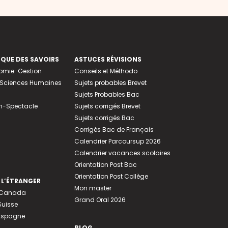
EQUE DES SAVOIRS
ASTUCES RÉVISIONS
nomie-Gestion
Conseils et Méthodo
e-Sciences Humaines
Sujets probables Brevet
Sujets Probables Bac
n-Spectacle
Sujets corrigés Brevet
Sujets corrigés Bac
Corrigés Bac de Français
Calendrier Parcoursup 2026
Calendrier vacances scolaires
Orientation Post Bac
Orientation Post Collège
 L’ÉTRANGER
Mon master
u Canada
Grand Oral 2026
Suisse
 Espagne
BLOG