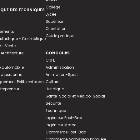
Collège
EQUE DES TECHNIQUES
Lycée
Supérieur
Orientation
tements
Guide pratique
 Esthétique - Cosmétique
- Vente
 Architecture
CONCOURS
CRPE
 automobile
Administration
 la personne
Animation-Sport
ement Petite enfance
Culture
ntrepreneur
Juridique
Santé-Social et Médico-Social
Sécurité
Technique
Ingénieur Post-Bac
Ingénieur Maroc
Commerce Post-Bac
Commerce Admission Parallèle