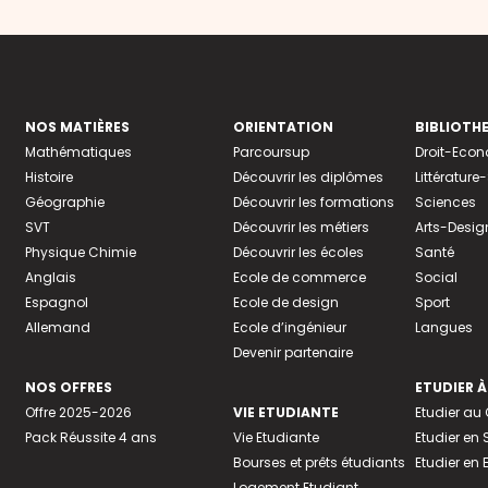
NOS MATIÈRES
ORIENTATION
BIBLIOTH
Mathématiques
Parcoursup
Droit-Eco
Histoire
Découvrir les diplômes
Littératur
Géographie
Découvrir les formations
Sciences
SVT
Découvrir les métiers
Arts-Desig
Physique Chimie
Découvrir les écoles
Santé
Anglais
Ecole de commerce
Social
Espagnol
Ecole de design
Sport
Allemand
Ecole d’ingénieur
Langues
Devenir partenaire
NOS OFFRES
ETUDIER À
Offre 2025-2026
VIE ETUDIANTE
Etudier a
Pack Réussite 4 ans
Vie Etudiante
Etudier en 
Bourses et prêts étudiants
Etudier en
Logement Etudiant