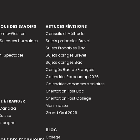
EQUE DES SAVOIRS
ASTUCES RÉVISIONS
nomie-Gestion
Conseils et Méthodo
e-Sciences Humaines
Sujets probables Brevet
Sujets Probables Bac
n-Spectacle
Sujets corrigés Brevet
Sujets corrigés Bac
Corrigés Bac de Français
Calendrier Parcoursup 2026
Calendrier vacances scolaires
Orientation Post Bac
Orientation Post Collège
 L’ÉTRANGER
Mon master
u Canada
Grand Oral 2026
Suisse
 Espagne
BLOG
Collège
EQUE DES TECHNIQUES