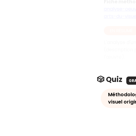
Fiche méth
analyse-oeuv
arts-du-visu
EN RÉSUMÉ
L'analyse d'un
(description 
l'œuvre).
🎲 Quiz
GR
Méthodolog
visuel orig