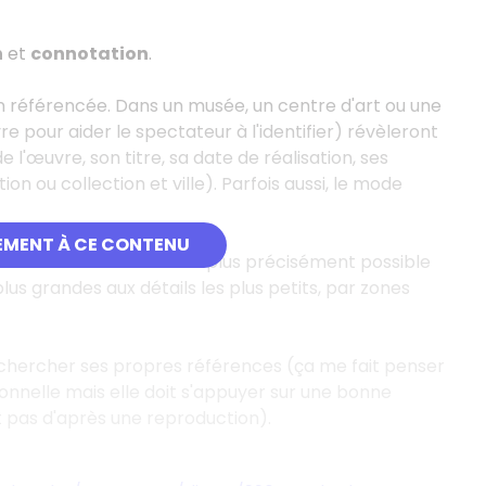
n
et
connotation
.
ien référencée. Dans un musée, un centre d'art ou une
e pour aider le spectateur à l'identifier) révèleront
 l'œuvre, son titre, sa date de réalisation, ses
on ou collection et ville). Parfois aussi, le mode
EMENT À CE CONTENU
nt de décrire l'œuvre le plus précisément possible
us grandes aux détails les plus petits, par zones
, chercher ses propres références (ça me fait penser
sonnelle mais elle doit s'appuyer sur une bonne
t pas d'après une reproduction).