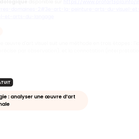
odologique
disponible sur
https://www.profartspla.info
res-domaines-2#3e-art-la-peinture-arts-du-visuel-et
el-et-arts-du-langage
e œuvre d'art visuel suit une méthode en trois étapes : l'i
précise par observation), et la connotation (interprétati
ATUIT
ie : analyser une œuvre d’art
inale