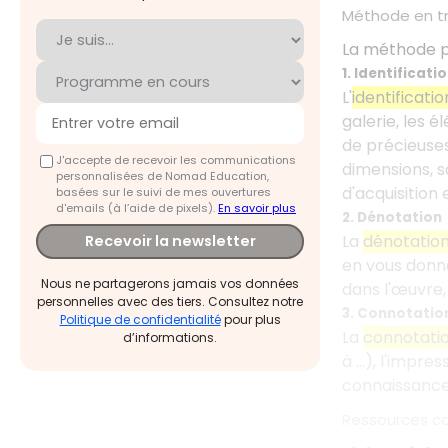
Méthode en tr
La méthode pr
1. Identificati
L'
identificatio
galerie, les 
de précieuses 
J'accepte de recevoir les communications
dimensions, sa
personnalisées de Nomad Education,
d'acquisition 
basées sur le suivi de mes ouvertures
d'emails (à l’aide de pixels).
En savoir plus
2. Dénotation
La
dénotatio
Recevoir la newsletter
en vous donna
Nous ne partagerons jamais vos données
dans l'œuvre,
personnelles avec des tiers. Consultez notre
3. Connotatio
Politique de confidentialité
pour plus
La
connotati
d’informations.
à …), l'impre
connaissance 
Ressources c