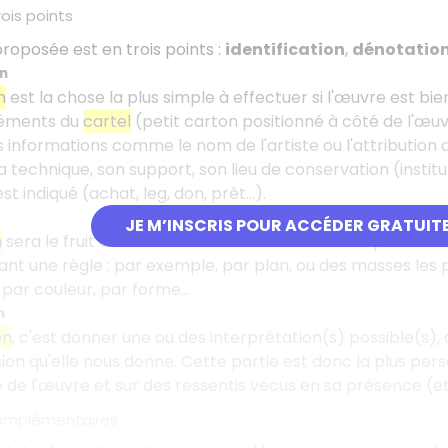
ois points
oposée est en trois points :
identification
,
dénotatio
on
n
est la chose la plus simple à effectuer si l'œuvre est b
éléments du
cartel
(petit carton positionné à côté de l'œuvr
informations comme le nom de l'artiste ou l'attribution de
 technique, son support, son lieu de conservation (instituti
est indiqué (achat, leg, don, prêt…).
JE M’INSCRIS POUR ACCÉDER GRATUIT
n
sera le fruit d'une observation minutieuse vous permetta
nt une règle : par exemple, par plan, ou des masses les pl
 par couleur, par forme…
n
on
, c'est donner une ou des interprétation(s) possible(s)
ssion qu'elle nous donne. Cette partie est donc la plus per
de l'œuvre et sur des ressentis vécus en sa présence (e
omplémentaires