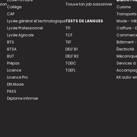
sion
Trouve ton job saisonnier
Collège
Cuisine
CAP
Transports
Lycée général et technologique
TESTS DE LANGUES
Mode - Vê
Lycée Professionnel
TFI
Coiffure -
Lycée Agricole
TCF
Commerce 
BTS
TEF
Bâtiment -
BTSA
DELF B1
Électricité
BUT
DELF B2
Mécanique
Prépas
TOEIC
Services à
Licence
TOEFL
Accompagn
Licence Pro
Kit auto-e
DN Made
PASS
Diplome infirmier