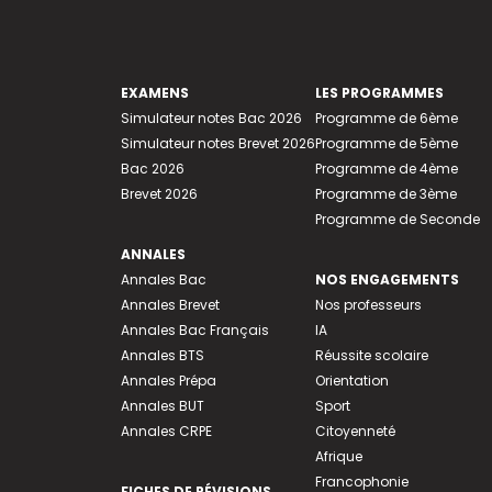
EXAMENS
LES PROGRAMMES
Simulateur notes Bac 2026
Programme de 6ème
Simulateur notes Brevet 2026
Programme de 5ème
Bac 2026
Programme de 4ème
Brevet 2026
Programme de 3ème
Programme de Seconde
ANNALES
Annales Bac
NOS ENGAGEMENTS
Annales Brevet
Nos professeurs
Annales Bac Français
IA
Annales BTS
Réussite scolaire
Annales Prépa
Orientation
Annales BUT
Sport
Annales CRPE
Citoyenneté
Afrique
Francophonie
FICHES DE RÉVISIONS