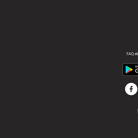
FAQ et
v2.311.4 US