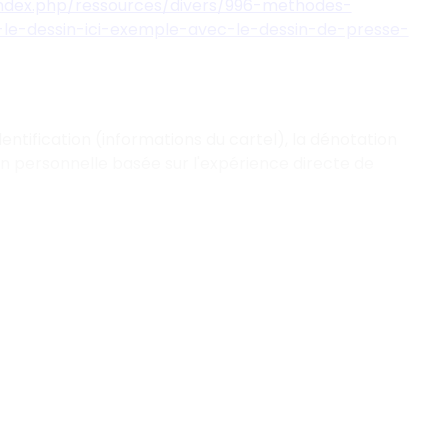
/index.php/ressources/divers/996-methodes-
-le-dessin-ici-exemple-avec-le-dessin-de-presse-
dentification (informations du cartel), la dénotation
on personnelle basée sur l'expérience directe de