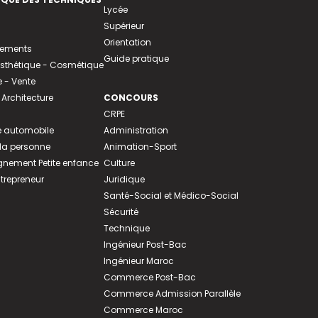
Lycée
Supérieur
Orientation
tements
Guide pratique
 Esthétique - Cosmétique
- Vente
 Architecture
CONCOURS
CRPE
 automobile
Administration
 la personne
Animation-Sport
ement Petite enfance
Culture
ntrepreneur
Juridique
Santé-Social et Médico-Social
Sécurité
Technique
Ingénieur Post-Bac
Ingénieur Maroc
Commerce Post-Bac
Commerce Admission Parallèle
Commerce Maroc