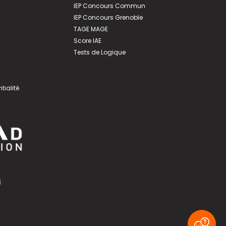
IEP Concours Commun
IEP Concours Grenoble
TAGE MAGE
Score IAE
Tests de Logique
tialité
s