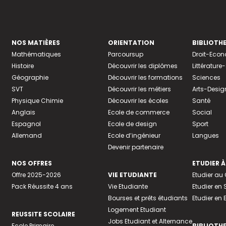
NOS MATIÈRES
ORIENTATION
BIBLIOTH
Mathématiques
Parcoursup
Droit-Eco
Histoire
Découvrir les diplômes
Littératur
Géographie
Découvrir les formations
Sciences
SVT
Découvrir les métiers
Arts-Desig
Physique Chimie
Découvrir les écoles
Santé
Anglais
Ecole de commerce
Social
Espagnol
Ecole de design
Sport
Allemand
Ecole d’ingénieur
Langues
Devenir partenaire
NOS OFFRES
ETUDIER À
Offre 2025-2026
VIE ETUDIANTE
Etudier a
Pack Réussite 4 ans
Vie Etudiante
Etudier en 
Bourses et prêts étudiants
Etudier en
Logement Etudiant
REUSSITE SCOLAIRE
Jobs Etudiant et Alternance
Ecole Primaire
BIBLIOTH