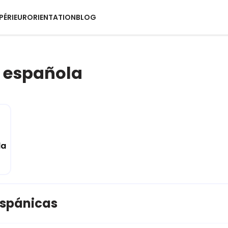
PÉRIEUR
ORIENTATION
BLOG
 española
la
ispánicas