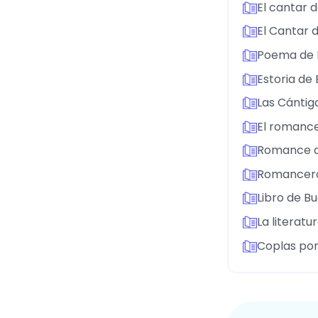
El cantar d
El Cantar d
Poema de 
Estoria de
Las Cántig
El romance
Romance 
Romancero 
Libro de B
La literatur
Coplas por