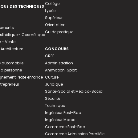
Collège
EQUE DES TECHNIQUES
Lycée
Supérieur
Orientation
tements
Guide pratique
 Esthétique - Cosmétique
- Vente
 Architecture
CONCOURS
CRPE
 automobile
Administration
 la personne
Animation-Sport
ement Petite enfance
Culture
ntrepreneur
Juridique
Santé-Social et Médico-Social
Sécurité
Technique
Ingénieur Post-Bac
Ingénieur Maroc
Commerce Post-Bac
Commerce Admission Parallèle