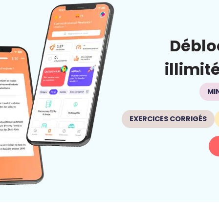
Déblo
illimit
MI
EXERCICES CORRIGÉS