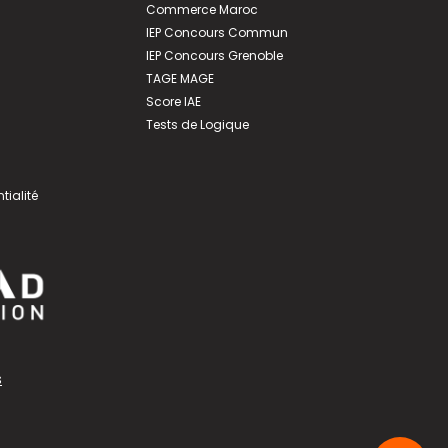
Commerce Maroc
IEP Concours Commun
IEP Concours Grenoble
TAGE MAGE
Score IAE
Tests de Logique
tialité
s