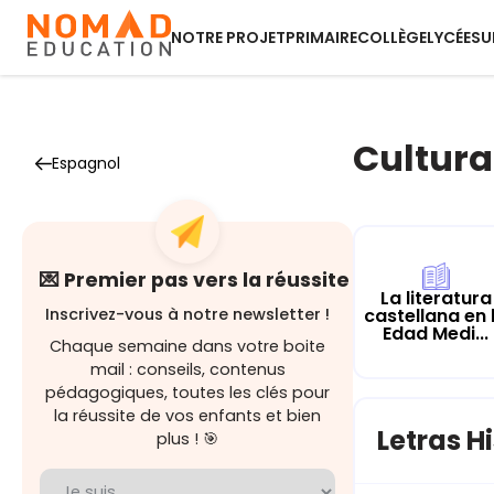
NOTRE PROJET
PRIMAIRE
COLLÈGE
LYCÉE
SU
Cultura
Espagnol
💌 Premier pas vers la réussite
La literatura
castellana en 
Inscrivez-vous à notre newsletter !
Edad Medi...
Chaque semaine dans votre boite
mail : conseils, contenus
pédagogiques, toutes les clés pour
la réussite de vos enfants et bien
Letras H
plus ! 🎯