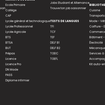
Jobs Etudiant et Alternance
Ecole Primaire
BIBLIOTH
sion
Trouve ton job saisonnier
Collège
Cuisine
CAP
Transports
Lycée général et technologique
TESTS DE LANGUES
Mode - Vê
Lycée Professionnel
TFI
Coiffure -
Lycée Agricole
TCF
Commerce 
BTS
TEF
Bâtiment -
BTSA
DELF B1
Électricité
BUT
DELF B2
Mécanique
Prépas
TOEIC
Services à
Licence
TOEFL
Accompagn
Licence Pro
Kit auto-e
DN Made
PASS
Diplome infirmier