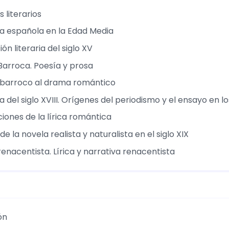
 literarios
ura española en la Edad Media
ón literaria del siglo XV
 Barroca. Poesía y prosa
 barroco al drama romántico
ra del siglo XVIII. Orígenes del periodismo y el ensayo en los
iones de la lírica romántica
de la novela realista y naturalista en el siglo XIX
renacentista. Lírica y narrativa renacentista
ón