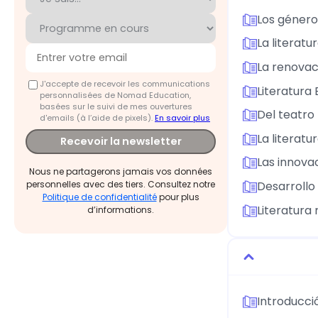
Los géneros
La literat
La renovaci
J'accepte de recevoir les communications
Literatura
personnalisées de Nomad Education,
basées sur le suivi de mes ouvertures
Del teatro
d'emails (à l’aide de pixels).
En savoir plus
La literatu
Recevoir la newsletter
Las innovac
Nous ne partagerons jamais vos données
Desarrollo 
personnelles avec des tiers. Consultez notre
Politique de confidentialité
pour plus
Literatura 
d’informations.
Introducci