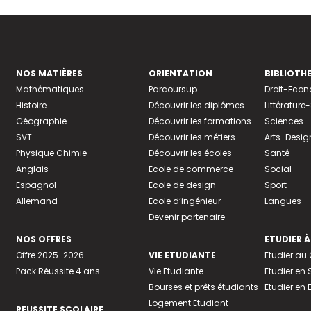
NOS MATIÈRES
ORIENTATION
BIBLIOTH
Mathématiques
Parcoursup
Droit-Eco
Histoire
Découvrir les diplômes
Littératur
Géographie
Découvrir les formations
Sciences
SVT
Découvrir les métiers
Arts-Desig
Physique Chimie
Découvrir les écoles
Santé
Anglais
Ecole de commerce
Social
Espagnol
Ecole de design
Sport
Allemand
Ecole d’ingénieur
Langues
Devenir partenaire
NOS OFFRES
ETUDIER À
Offre 2025-2026
VIE ETUDIANTE
Etudier a
Pack Réussite 4 ans
Vie Etudiante
Etudier en 
Bourses et prêts étudiants
Etudier en
Logement Etudiant
REUSSITE SCOLAIRE