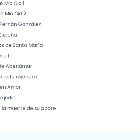
e Mio Cid 1
e Mio Cid 2
Fernán González
 España
as de Santa María
ro 1
de Abenámar
del prisionero
uen Amor
a judía
 la muerte de su padre