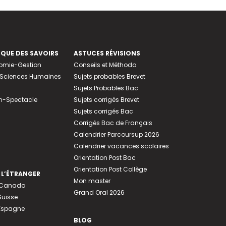
EQUE DES SAVOIRS
ASTUCES RÉVISIONS
nomie-Gestion
Conseils et Méthodo
e-Sciences Humaines
Sujets probables Brevet
Sujets Probables Bac
n-Spectacle
Sujets corrigés Brevet
Sujets corrigés Bac
Corrigés Bac de Français
Calendrier Parcoursup 2026
Calendrier vacances scolaires
Orientation Post Bac
Orientation Post Collège
 L’ÉTRANGER
Mon master
u Canada
Grand Oral 2026
Suisse
 Espagne
BLOG