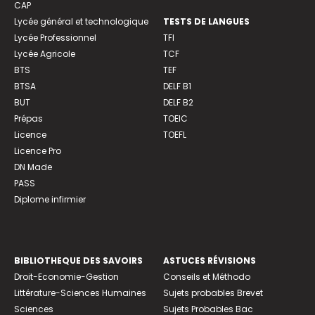
CAP
Lycée général et technologique
TESTS DE LANGUES
Lycée Professionnel
TFI
Lycée Agricole
TCF
BTS
TEF
BTSA
DELF B1
BUT
DELF B2
Prépas
TOEIC
Licence
TOEFL
Licence Pro
DN Made
PASS
Diplome infirmier
BIBLIOTHEQUE DES SAVOIRS
ASTUCES RÉVISIONS
Droit-Economie-Gestion
Conseils et Méthodo
Littérature-Sciences Humaines
Sujets probables Brevet
Sciences
Sujets Probables Bac