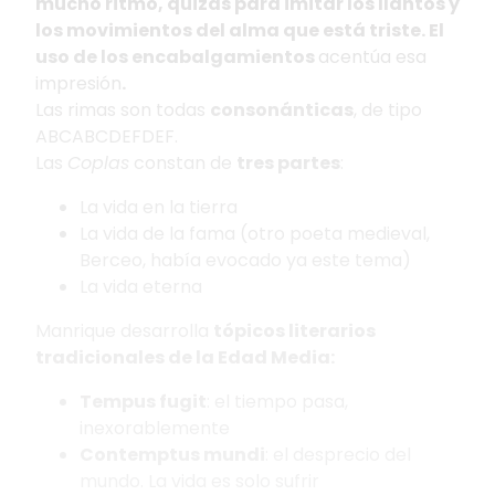
mucho ritmo, quizás para imitar los llantos y
los movimientos del alma que está triste. El
uso de los encabalgamientos
acentúa esa
impresión
.
Las rimas son todas
consonánticas
, de tipo
ABCABCDEFDEF.
Las
Coplas
constan de
tres partes
:
La vida en la tierra
La vida de la fama (otro poeta medieval,
Berceo, había evocado ya este tema)
La vida eterna
Manrique desarrolla
tópicos literarios
tradicionales de la Edad Media:
Tempus fugit
: el tiempo pasa,
inexorablemente
Contemptus mundi
: el desprecio del
mundo. La vida es solo sufrir