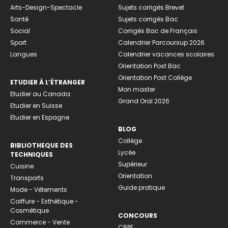
Arts-Design-Spectacle
Sujets corrigés Brevet
Santé
Sujets corrigés Bac
Social
Corrigés Bac de Français
Sport
Calendrier Parcoursup 2026
Langues
Calendrier vacances scolaires
Orientation Post Bac
Orientation Post Collège
ETUDIER À L’ÉTRANGER
Mon master
Etudier au Canada
Grand Oral 2026
Etudier en Suisse
Etudier en Espagne
BLOG
Collège
BIBLIOTHEQUE DES
Lycée
TECHNIQUES
Supérieur
Cuisine
Orientation
Transports
Guide pratique
Mode - Vêtements
Coiffure - Esthétique -
Cosmétique
CONCOURS
Commerce - Vente
CRPE