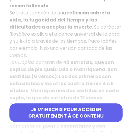
recién fallecido
.
Se trata también de una
reflexión sobre la
vida, la fugacidad del tiempo y las
dificultades a aceptar la muerte.
Su carácter
filosófico explica el alcance universal de la obra
y su éxito a través de los tiempos. Paco Ibáñez,
por ejemplo, hizo una versión cantada de las
Coplas
.
Las
Coplas
constan de
40 estrofas, que son
coplas de pie quebrado o manriqueña. Son
sextillas (6 versos). Los dos primeros son
octosílabos y los otros cuatro tienen 4 o 5
sílabas. Manrique une dos sextillas en cada
copla, lo que da estrofas de 12 versos.
Para los temas graves, se solía usar el arte
JE M’INSCRIS POUR ACCÉDER
mayor (o sea versos de más de 8 sílabas) pero
GRATUITEMENT À CE CONTENU
aquí, se trata de desprenderse de la tradición
para crear un poema
espontáneo y con