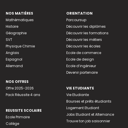
NOS MATIÈRES
ORIENTATION
Mathématiques
Parcoursup
Histoire
Découvrir les diplômes
Géographie
Découvrir les formations
SVT
Découvrir les métiers
Physique Chimie
Découvrir les écoles
Anglais
Ecole de commerce
Espagnol
Ecole de design
Allemand
Ecole d’ingénieur
Devenir partenaire
NOS OFFRES
Offre 2025-2026
VIE ETUDIANTE
Pack Réussite 4 ans
Vie Etudiante
Bourses et prêts étudiants
Logement Etudiant
REUSSITE SCOLAIRE
Jobs Etudiant et Alternance
Ecole Primaire
Trouve ton job saisonnier
Collège