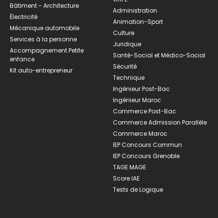
Bâtiment - Architecture
Administration
Électricité
Animation-Sport
Mécanique automobile
Culture
Services à la personne
Juridique
Accompagnement Petite
Santé-Social et Médico-Social
enfance
Sécurité
Kit auto-entrepreneur
Technique
Ingénieur Post-Bac
Ingénieur Maroc
Commerce Post-Bac
Commerce Admission Parallèle
Commerce Maroc
IEP Concours Commun
IEP Concours Grenoble
TAGE MAGE
Score IAE
Tests de Logique