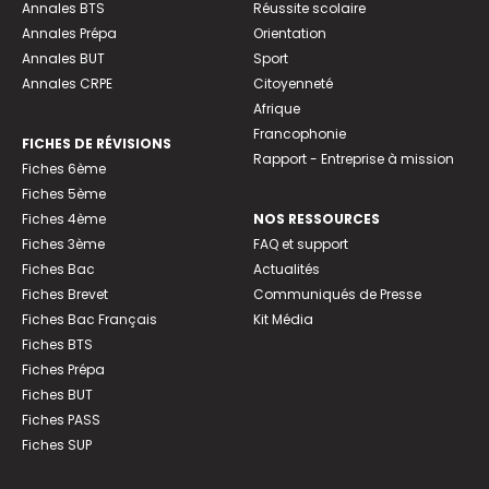
Annales BTS
Réussite scolaire
Annales Prépa
Orientation
Annales BUT
Sport
Annales CRPE
Citoyenneté
Afrique
Francophonie
FICHES DE RÉVISIONS
Rapport - Entreprise à mission
Fiches 6ème
Fiches 5ème
Fiches 4ème
NOS RESSOURCES
Fiches 3ème
FAQ et support
Fiches Bac
Actualités
Fiches Brevet
Communiqués de Presse
Fiches Bac Français
Kit Média
Fiches BTS
Fiches Prépa
Fiches BUT
Fiches PASS
Fiches SUP