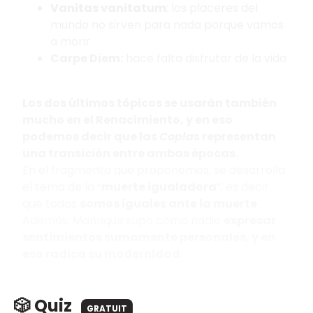
Vanitas vanitatum
: los placeres del
mundo no sirven para nada porque vamos
a morir
Carpe Diem:
hace falta disfrutar de la vida
Los dos últimos tópicos se usarán también
mucho en el Renacimiento, y en eso
podemos decir que las
Coplas
representan
una transición entre ambas épocas.
En el fragmento que proponemos, se desarrolla
el tema de la “
muerte igualadora
”, es decir
que todos
somos iguales ante la muerte
.
Además, Manrique supo cómo nadie
expresar
sentimientos sumamente personales, y en
eso radica su modernidad
.
🎲 Quiz
GRATUIT