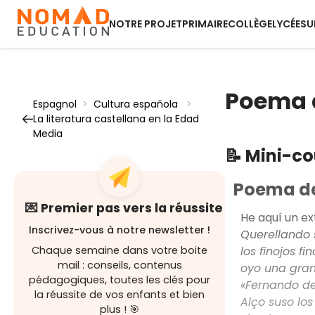
NOTRE PROJET
PRIMAIRE
COLLÈGE
LYCÉE
SU
Poema 
Espagnol
>
Cultura española
>
La literatura castellana en la Edad
Media
📝 Mini-c
Poema de
💌 Premier pas vers la réussite
He aquí un ex
Inscrivez-vous à notre newsletter !
Querellando 
los finojos f
Chaque semaine dans votre boite
mail : conseils, contenus
oyo una gran
pédagogiques, toutes les clés pour
«Fernando de
la réussite de vos enfants et bien
Alço suso los
plus ! 🎯