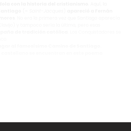
la con la historia del cristianismo
. Aquí, la
Santiago
(=
Saint-Jacques
)
apareció a Fernán
moros
. No era la primera vez que Santiago aparecía
 Clavijo) y tampoco sería la última, pero esas
spaña de tradición católica
. Los Conquistadores se
nco.
o lugar al famosísimo Camino de Santiago.
o castellano se encuentran en este poema
.