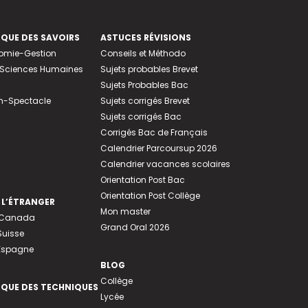
EQUE DES SAVOIRS
ASTUCES RÉVISIONS
nomie-Gestion
Conseils et Méthodo
e-Sciences Humaines
Sujets probables Brevet
Sujets Probables Bac
n-Spectacle
Sujets corrigés Brevet
Sujets corrigés Bac
Corrigés Bac de Français
Calendrier Parcoursup 2026
Calendrier vacances scolaires
Orientation Post Bac
Orientation Post Collège
 L’ÉTRANGER
Mon master
u Canada
Grand Oral 2026
Suisse
 Espagne
BLOG
Collège
EQUE DES TECHNIQUES
Lycée