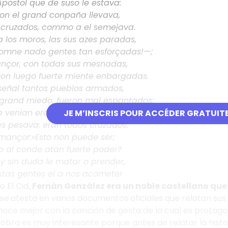
Apostol que de suso le estava:
on el grand conpaña llevava,
cruzados, commo a el semejava.
 los moros, las sus azes paradas,
omne nado gentes tan esforçadas!—;
nçor, con todas sus mesnadas,
eron luego fuerte miente enbargadas.
señal tantos pueblos armados,
grand miedo, fueron mal espantados;
e venian eran maravillados;
JE M’INSCRIS POUR ACCÉDER GRATUIT
es pesava: eran todos cruzados.
lmançor:«Esto non puede ser;
io al conde atan fuerte poder?
y sin duda le matar o prender,
stas gentes el a nos acometer
 El Cid,
Fernán González era un noble castellano que s
 se atesta en varios documentos oficiales que relatan su
noce mejor con la canción de gesta de la cual es protag
a obra es muy interesante porque antes de relatar la his