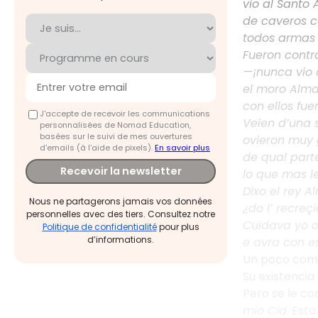
vio al Santo 
de caveros c
todos armas 
Fueron contra
—¡nunca vio 
el moro Alma
con ellos fu
J'accepte de recevoir les communications
Veien d’una 
personnalisées de Nomad Education,
basées sur le suivi de mes ouvertures
ovieron muy 
d'emails (à l’aide de pixels).
En savoir plus
de qual part
Recevoir la newsletter
lo que mas l
Dixo el rey A
Nous ne partagerons jamais vos données
¿do l’ recreç
personnelles avec des tiers. Consultez notre
Cuidava yo o
Politique de confidentialité
pour plus
d’informations.
e avra con e
Un poco como
Su existencia
Pero se le co
mio Cid
. Est