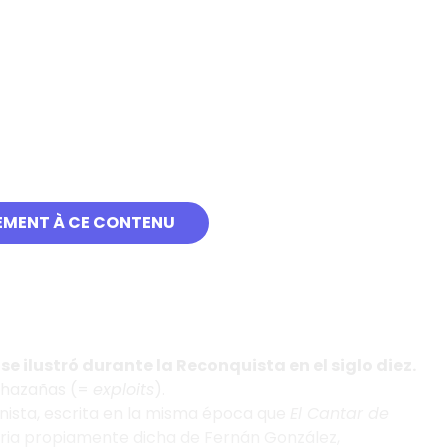
EMENT À CE CONTENU
e ilustró durante la Reconquista en el siglo diez.
s hazañas (=
exploits
).
onista, escrita en la misma época que
El Cantar de
toria propiamente dicha de Fernán González,