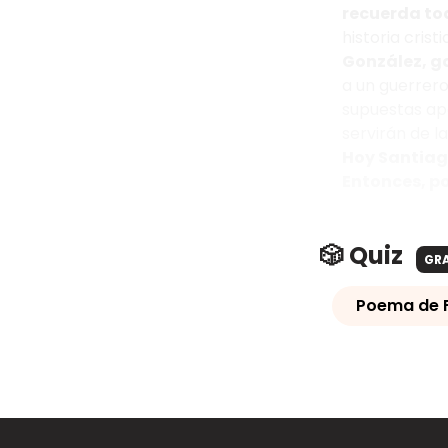
recuerda tod
historia crist
González, ga
a un guerrero
supuestas ap
servirán de l
Hoy Santiago
Entonces, po
🎲 Quiz
GR
Poema de 