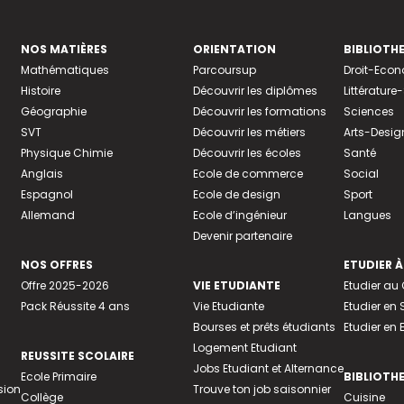
NOS MATIÈRES
ORIENTATION
BIBLIOTH
Mathématiques
Parcoursup
Droit-Eco
Histoire
Découvrir les diplômes
Littératur
Géographie
Découvrir les formations
Sciences
SVT
Découvrir les métiers
Arts-Desig
Physique Chimie
Découvrir les écoles
Santé
Anglais
Ecole de commerce
Social
Espagnol
Ecole de design
Sport
Allemand
Ecole d’ingénieur
Langues
Devenir partenaire
NOS OFFRES
ETUDIER À
Offre 2025-2026
VIE ETUDIANTE
Etudier a
Pack Réussite 4 ans
Vie Etudiante
Etudier en 
Bourses et prêts étudiants
Etudier en
Logement Etudiant
REUSSITE SCOLAIRE
Jobs Etudiant et Alternance
Ecole Primaire
BIBLIOTH
sion
Trouve ton job saisonnier
Collège
Cuisine