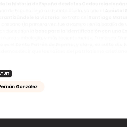
a la historia de España desde los Godos relacionándo
iana de España llega a su punto álgido, ya que el
Apóstol 
rantizándole la victoria
. Se trata del
Santiago Mata
 cristiano (la primera vez, fue a Ramiro I en la batalla de
ariciones son la
base para la identificación con una E
a misma simbología, y más recientemente, Francisco Fra
 es el Santo Patrón de España, y claro, su culto di
demos decir que las raíces del patriotismo cristian
ATUIT
Fernán González