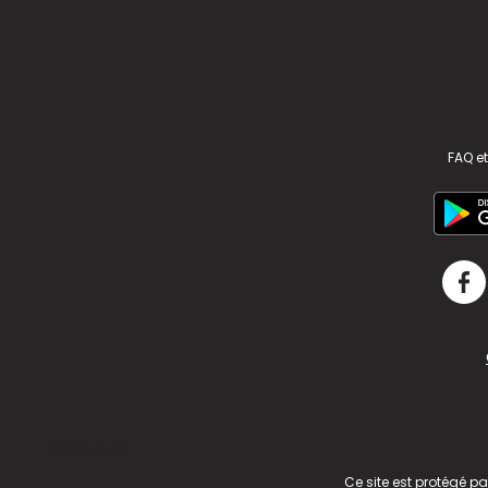
FAQ et
v2.311.4 US
Ce site est protégé p