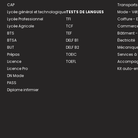
CAP
Transports
Lycée général et technologique
TESTS DE LANGUES
Mode - Vê
Lycée Professionnel
TFI
Coiffure -
Lycée Agricole
TCF
Commerce 
BTS
TEF
Bâtiment -
BTSA
DELF B1
Électricité
BUT
DELF B2
Mécanique
Prépas
TOEIC
Services à
Licence
TOEFL
Accompagn
Licence Pro
Kit auto-e
DN Made
PASS
Diplome infirmier