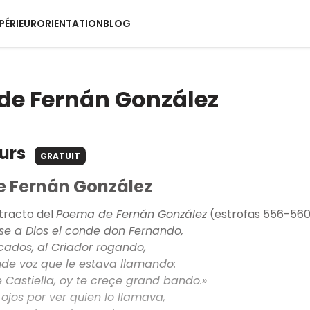
PÉRIEUR
ORIENTATION
BLOG
de Fernán González
ours
GRATUIT
 Fernán González
tracto del
Poema de Fernán González
(estrofas 556-560
se a Dios el conde don Fernando,
incados, al Criador rogando,
de voz que le estava llamando:
 Castiella, oy te creçe grand bando.»
 ojos por ver quien lo llamava,