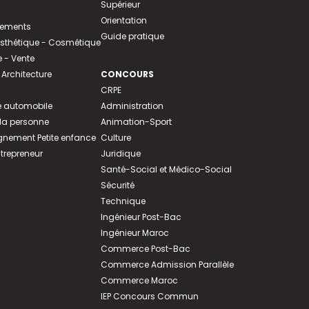
Supérieur
Orientation
tements
Guide pratique
 Esthétique - Cosmétique
- Vente
 Architecture
CONCOURS
CRPE
 automobile
Administration
 la personne
Animation-Sport
ement Petite enfance
Culture
ntrepreneur
Juridique
Santé-Social et Médico-Social
Sécurité
Technique
Ingénieur Post-Bac
Ingénieur Maroc
Commerce Post-Bac
Commerce Admission Parallèle
Commerce Maroc
IEP Concours Commun