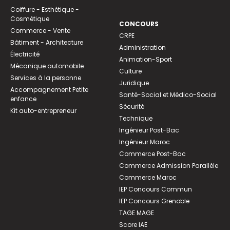
Coiffure - Esthétique -
Cosmétique
CONCOURS
Commerce - Vente
CRPE
Bâtiment - Architecture
Administration
Électricité
Animation-Sport
Mécanique automobile
Culture
Services à la personne
Juridique
Accompagnement Petite
Santé-Social et Médico-Social
enfance
Sécurité
Kit auto-entrepreneur
Technique
Ingénieur Post-Bac
Ingénieur Maroc
Commerce Post-Bac
Commerce Admission Parallèle
Commerce Maroc
IEP Concours Commun
IEP Concours Grenoble
TAGE MAGE
Score IAE