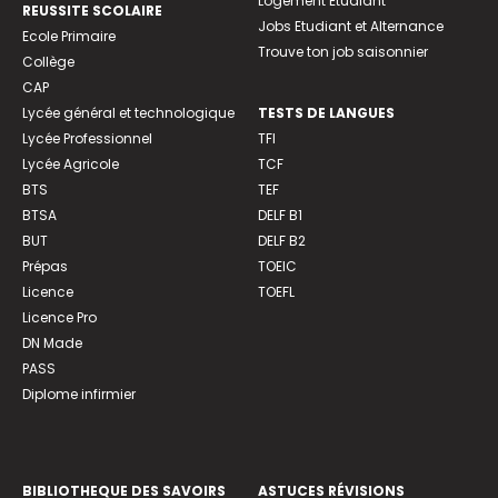
Logement Etudiant
REUSSITE SCOLAIRE
Jobs Etudiant et Alternance
Ecole Primaire
Trouve ton job saisonnier
Collège
CAP
Lycée général et technologique
TESTS DE LANGUES
Lycée Professionnel
TFI
Lycée Agricole
TCF
BTS
TEF
BTSA
DELF B1
BUT
DELF B2
Prépas
TOEIC
Licence
TOEFL
Licence Pro
DN Made
PASS
Diplome infirmier
BIBLIOTHEQUE DES SAVOIRS
ASTUCES RÉVISIONS