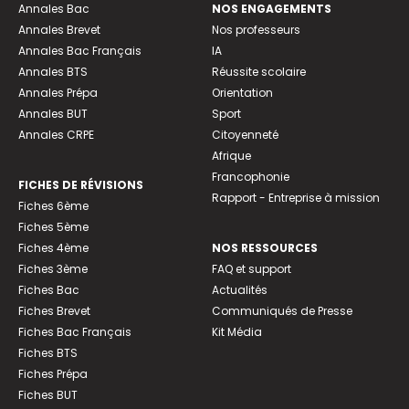
Annales Bac
NOS ENGAGEMENTS
Annales Brevet
Nos professeurs
Annales Bac Français
IA
Annales BTS
Réussite scolaire
Annales Prépa
Orientation
Annales BUT
Sport
Annales CRPE
Citoyenneté
Afrique
Francophonie
FICHES DE RÉVISIONS
Rapport - Entreprise à mission
Fiches 6ème
Fiches 5ème
Fiches 4ème
NOS RESSOURCES
Fiches 3ème
FAQ et support
Fiches Bac
Actualités
Fiches Brevet
Communiqués de Presse
Fiches Bac Français
Kit Média
Fiches BTS
Fiches Prépa
Fiches BUT