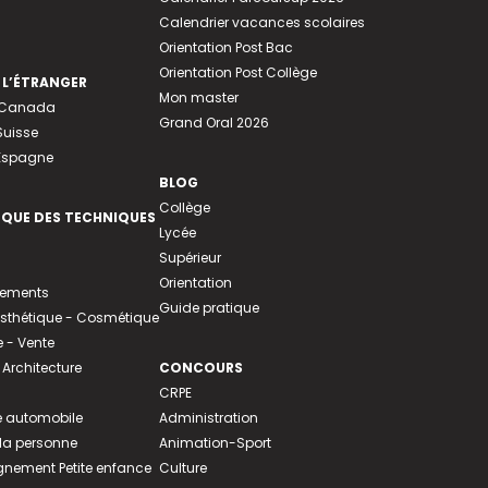
Calendrier vacances scolaires
Orientation Post Bac
Orientation Post Collège
 L’ÉTRANGER
Mon master
u Canada
Grand Oral 2026
Suisse
 Espagne
BLOG
Collège
EQUE DES TECHNIQUES
Lycée
Supérieur
Orientation
tements
Guide pratique
 Esthétique - Cosmétique
- Vente
 Architecture
CONCOURS
CRPE
 automobile
Administration
 la personne
Animation-Sport
ement Petite enfance
Culture