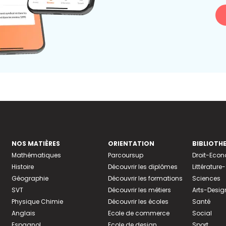
NOS MATIÈRES
ORIENTATION
BIBLIOTH
Mathématiques
Parcoursup
Droit-Eco
Histoire
Découvrir les diplômes
Littératur
Géographie
Découvrir les formations
Sciences
SVT
Découvrir les métiers
Arts-Desig
Physique Chimie
Découvrir les écoles
Santé
Anglais
Ecole de commerce
Social
Espagnol
Ecole de design
Sport