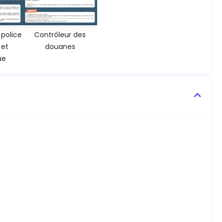
 police
Contrôleur des
 et
douanes
ue