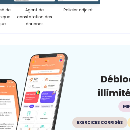
isé de
Agent de
Policier adjoint
hnique
constatation des
que
douanes
Déblo
illimit
MI
EXERCICES CORRIGÉS