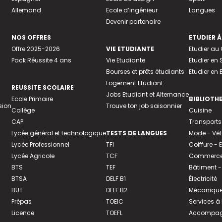
Allemand
Ecole d’ingénieur
Langues
Devenir partenaire
NOS OFFRES
ETUDIER À
Offre 2025-2026
VIE ETUDIANTE
Etudier a
Pack Réussite 4 ans
Vie Etudiante
Etudier en 
Bourses et prêts étudiants
Etudier en
Logement Etudiant
REUSSITE SCOLAIRE
Jobs Etudiant et Alternance
Ecole Primaire
BIBLIOTH
sion
Trouve ton job saisonnier
Collège
Cuisine
CAP
Transports
Lycée général et technologique
TESTS DE LANGUES
Mode - Vê
Lycée Professionnel
TFI
Coiffure -
Lycée Agricole
TCF
Commerce 
BTS
TEF
Bâtiment -
BTSA
DELF B1
Électricité
BUT
DELF B2
Mécanique
Prépas
TOEIC
Services à
Licence
TOEFL
Accompagn