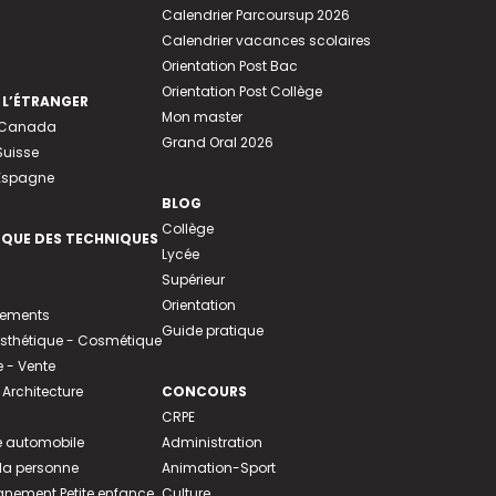
Calendrier Parcoursup 2026
Calendrier vacances scolaires
Orientation Post Bac
Orientation Post Collège
 L’ÉTRANGER
Mon master
u Canada
Grand Oral 2026
Suisse
 Espagne
BLOG
Collège
EQUE DES TECHNIQUES
Lycée
Supérieur
Orientation
tements
Guide pratique
 Esthétique - Cosmétique
- Vente
 Architecture
CONCOURS
CRPE
 automobile
Administration
 la personne
Animation-Sport
ement Petite enfance
Culture