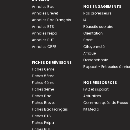
Annales Bac
NOS ENGAGEMENTS
Annales Brevet
Nos professeurs
Annales Bac Français
IA
Annales BTS
Réussite scolaire
Annales Prépa
Orientation
Annales BUT
Sport
Annales CRPE
Citoyenneté
Afrique
Francophonie
FICHES DE RÉVISIONS
Rapport - Entreprise à mis
Fiches 6ème
Fiches 5ème
Fiches 4ème
NOS RESSOURCES
Fiches 3ème
FAQ et support
Fiches Bac
Actualités
Fiches Brevet
Communiqués de Presse
Fiches Bac Français
Kit Média
Fiches BTS
Fiches Prépa
Fiches BUT