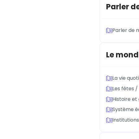
Parler d
Parler de m
Le mond
La vie quot
Les fêtes /
Histoire e
Système éd
Institution