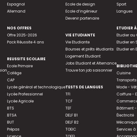
Espagnol
Ecole de design
Sport
Allemand
Ecole d’ingénieur
Langues
Devenir partenaire
NOS OFFRES
ETUDIER À
Offre 2025-2026
VIE ETUDIANTE
Etudier a
Pack Réussite 4 ans
Vie Etudiante
Etudier en 
Bourses et prêts étudiants
Etudier en
Logement Etudiant
REUSSITE SCOLAIRE
Jobs Etudiant et Alternance
Ecole Primaire
BIBLIOTH
sion
Trouve ton job saisonnier
Collège
Cuisine
CAP
Transports
Lycée général et technologique
TESTS DE LANGUES
Mode - Vê
Lycée Professionnel
TFI
Coiffure -
Lycée Agricole
TCF
Commerce 
BTS
TEF
Bâtiment -
BTSA
DELF B1
Électricité
BUT
DELF B2
Mécanique
Prépas
TOEIC
Services à
Licence
TOEFL
Accompagn