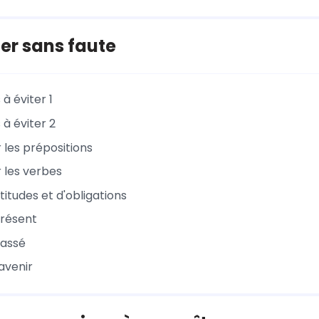
er sans faute
 à éviter 1
 à éviter 2
er les prépositions
er les verbes
titudes et d'obligations
présent
passé
'avenir