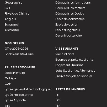
Géographie
Découvrir les formations
SVT
Découvrir les métiers
Physique Chimie
Découvrir les écoles
Anglais
Ecole de commerce
Espagnol
Ecole de design
Allemand
Ecole d’ingénieur
Devenir partenaire
NOS OFFRES
Offre 2025-2026
VIE ETUDIANTE
Pack Réussite 4 ans
Vie Etudiante
Bourses et prêts étudiants
Logement Etudiant
REUSSITE SCOLAIRE
Jobs Etudiant et Alternance
Ecole Primaire
Trouve ton job saisonnier
Collège
CAP
Lycée général et technologique
TESTS DE LANGUES
Lycée Professionnel
TFI
Lycée Agricole
TCF
BTS
TEF