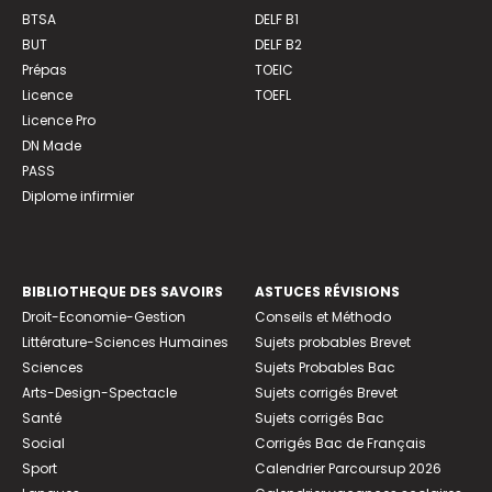
BTSA
DELF B1
BUT
DELF B2
Prépas
TOEIC
Licence
TOEFL
Licence Pro
DN Made
PASS
Diplome infirmier
BIBLIOTHEQUE DES SAVOIRS
ASTUCES RÉVISIONS
Droit-Economie-Gestion
Conseils et Méthodo
Littérature-Sciences Humaines
Sujets probables Brevet
Sciences
Sujets Probables Bac
Arts-Design-Spectacle
Sujets corrigés Brevet
Santé
Sujets corrigés Bac
Social
Corrigés Bac de Français
Sport
Calendrier Parcoursup 2026