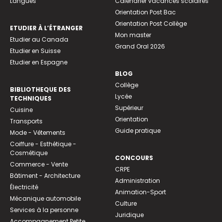
Langues
Calendrier vacances scolaires
Orientation Post Bac
Orientation Post Collège
ETUDIER À L’ÉTRANGER
Mon master
Etudier au Canada
Grand Oral 2026
Etudier en Suisse
Etudier en Espagne
BLOG
Collège
BIBLIOTHEQUE DES
Lycée
TECHNIQUES
Supérieur
Cuisine
Orientation
Transports
Guide pratique
Mode - Vêtements
Coiffure - Esthétique -
Cosmétique
CONCOURS
Commerce - Vente
CRPE
Bâtiment - Architecture
Administration
Électricité
Animation-Sport
Mécanique automobile
Culture
Services à la personne
Juridique
Accompagnement Petite