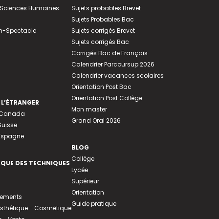
e-Sciences Humaines
Sujets probables Brevet
Sujets Probables Bac
n-Spectacle
Sujets corrigés Brevet
Sujets corrigés Bac
Corrigés Bac de Français
Calendrier Parcoursup 2026
Calendrier vacances scolaires
Orientation Post Bac
Orientation Post Collège
 L’ÉTRANGER
Mon master
u Canada
Grand Oral 2026
Suisse
 Espagne
BLOG
Collège
EQUE DES TECHNIQUES
Lycée
Supérieur
Orientation
tements
Guide pratique
 Esthétique - Cosmétique