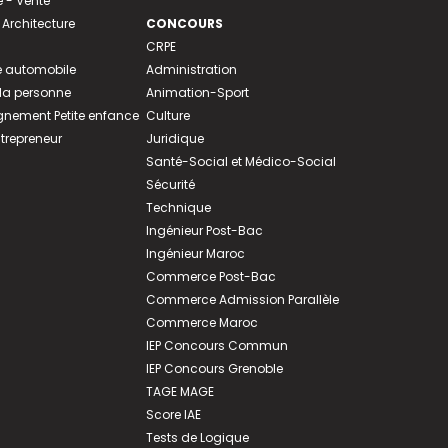
- Vente
 Architecture
CONCOURS
CRPE
 automobile
Administration
 la personne
Animation-Sport
ement Petite enfance
Culture
ntrepreneur
Juridique
Santé-Social et Médico-Social
Sécurité
Technique
Ingénieur Post-Bac
Ingénieur Maroc
Commerce Post-Bac
Commerce Admission Parallèle
Commerce Maroc
IEP Concours Commun
IEP Concours Grenoble
TAGE MAGE
Score IAE
Tests de Logique