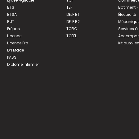
Lycée Agricole
TCF
Commerce 
BTS
TEF
Bâtiment -
BTSA
DELF B1
Électricité
BUT
DELF B2
Mécanique
Prépas
TOEIC
Services à
Licence
TOEFL
Accompagn
Licence Pro
Kit auto-e
DN Made
PASS
Diplome infirmier