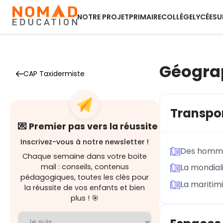
NOTRE PROJET
PRIMAIRE
COLLÈGE
LYCÉE
SU
Géogra
CAP Taxidermiste
Transpor
💌 Premier pas vers la réussite
Inscrivez-vous à notre newsletter !
Des homm
Chaque semaine dans votre boite
mail : conseils, contenus
La mondial
pédagogiques, toutes les clés pour
La maritim
la réussite de vos enfants et bien
plus ! 🎯