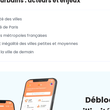
urbains : acteurs et enjeux
té des villes
é de Paris
es métropoles françaises
t inégalité des villes petites et moyennes
a ville de demain
Déblo