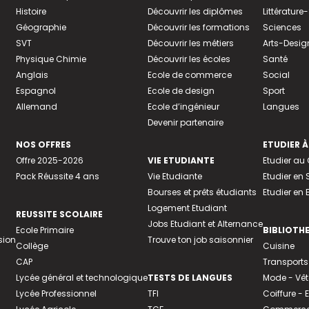
Histoire
Découvrir les diplômes
Littératur
Géographie
Découvrir les formations
Sciences
SVT
Découvrir les métiers
Arts-Desig
Physique Chimie
Découvrir les écoles
Santé
Anglais
Ecole de commerce
Social
Espagnol
Ecole de design
Sport
Allemand
Ecole d’ingénieur
Langues
Devenir partenaire
NOS OFFRES
ETUDIER À
Offre 2025-2026
VIE ETUDIANTE
Etudier a
Pack Réussite 4 ans
Vie Etudiante
Etudier en 
Bourses et prêts étudiants
Etudier en
Logement Etudiant
REUSSITE SCOLAIRE
Jobs Etudiant et Alternance
Ecole Primaire
BIBLIOTH
sion
Trouve ton job saisonnier
Collège
Cuisine
CAP
Transports
Lycée général et technologique
TESTS DE LANGUES
Mode - Vê
Lycée Professionnel
TFI
Coiffure -