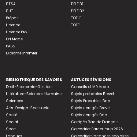
BTSA
DELF B1
BUT
DELF B2
Prépas
TOEIC
Licence
TOEFL
Licence Pro
DN Made
PASS
Diplome infirmier
BIBLIOTHEQUE DES SAVOIRS
ASTUCES RÉVISIONS
Droit-Economie-Gestion
Conseils et Méthodo
Littérature-Sciences Humaines
Sujets probables Brevet
Sciences
Sujets Probables Bac
Arts-Design-Spectacle
Sujets corrigés Brevet
Santé
Sujets corrigés Bac
Social
Corrigés Bac de Français
Sport
Calendrier Parcoursup 2026
Langues
Calendrier vacances scolaires