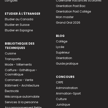
Langues
Calendrier vacances scolaires
Orientation Post Bac
Orientation Post Collège
ETUDIER À L’ÉTRANGER
Mon master
Etudier au Canada
Grand Oral 2026
Etudier en Suisse
Etudier en Espagne
BLOG
Collège
BIBLIOTHEQUE DES
Lycée
TECHNIQUES
Supérieur
Cuisine
Orientation
Transports
Guide pratique
Mode - Vêtements
Coiffure - Esthétique -
Cosmétique
CONCOURS
Commerce - Vente
CRPE
Bâtiment - Architecture
Administration
Électricité
Animation-Sport
Mécanique automobile
Culture
Services à la personne
Juridique
Accompagnement Petite