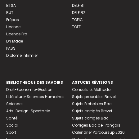
BTSA
DELF B1
BUT
DELF B2
Prépas
TOEIC
Licence
TOEFL
Licence Pro
DN Made
PASS
Diplome infirmier
BIBLIOTHEQUE DES SAVOIRS
ASTUCES RÉVISIONS
Droit-Economie-Gestion
Conseils et Méthodo
Littérature-Sciences Humaines
Sujets probables Brevet
Sciences
Sujets Probables Bac
Arts-Design-Spectacle
Sujets corrigés Brevet
Santé
Sujets corrigés Bac
Social
Corrigés Bac de Français
Sport
Calendrier Parcoursup 2026