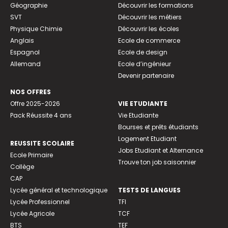
Géographie
Découvrir les formations
SVT
Découvrir les métiers
Physique Chimie
Découvrir les écoles
Anglais
Ecole de commerce
Espagnol
Ecole de design
Allemand
Ecole d’ingénieur
Devenir partenaire
NOS OFFRES
Offre 2025-2026
VIE ETUDIANTE
Pack Réussite 4 ans
Vie Etudiante
Bourses et prêts étudiants
Logement Etudiant
REUSSITE SCOLAIRE
Jobs Etudiant et Alternance
Ecole Primaire
Trouve ton job saisonnier
Collège
CAP
Lycée général et technologique
TESTS DE LANGUES
Lycée Professionnel
TFI
Lycée Agricole
TCF
BTS
TEF