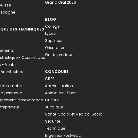
Grand Oral 2026
Suisse
 Espagne
BLOG
Collège
EQUE DES TECHNIQUES
Lycée
Supérieur
Orientation
tements
Guide pratique
 Esthétique - Cosmétique
- Vente
 Architecture
CONCOURS
CRPE
 automobile
Administration
 la personne
Animation-Sport
ement Petite enfance
Culture
ntrepreneur
Juridique
Santé-Social et Médico-Social
Sécurité
Technique
Ingénieur Post-Bac