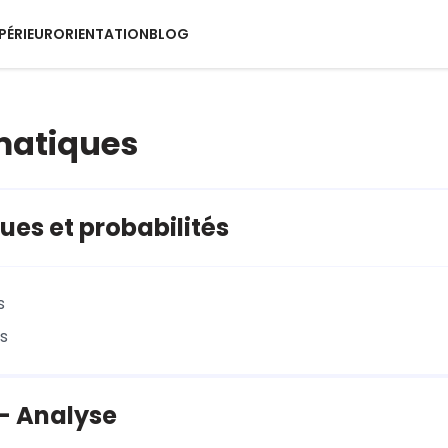
PÉRIEUR
ORIENTATION
BLOG
atiques
ques et probabilités
s
és
- Analyse