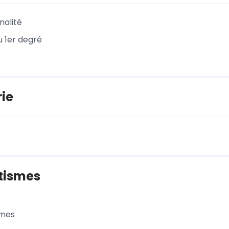
nalité
u 1er degré
ie
tismes
smes