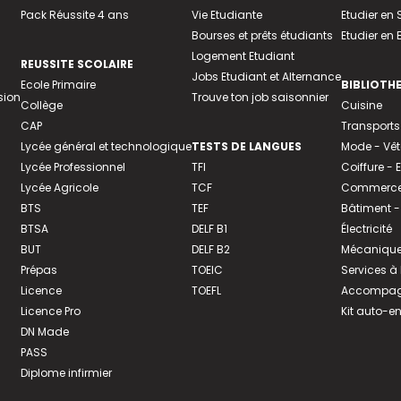
Pack Réussite 4 ans
Vie Etudiante
Etudier en 
Bourses et prêts étudiants
Etudier en
Logement Etudiant
REUSSITE SCOLAIRE
Jobs Etudiant et Alternance
Ecole Primaire
BIBLIOTH
sion
Trouve ton job saisonnier
Collège
Cuisine
CAP
Transports
Lycée général et technologique
TESTS DE LANGUES
Mode - Vê
Lycée Professionnel
TFI
Coiffure -
Lycée Agricole
TCF
Commerce 
BTS
TEF
Bâtiment -
BTSA
DELF B1
Électricité
BUT
DELF B2
Mécanique
Prépas
TOEIC
Services à
Licence
TOEFL
Accompagn
Licence Pro
Kit auto-e
DN Made
PASS
Diplome infirmier