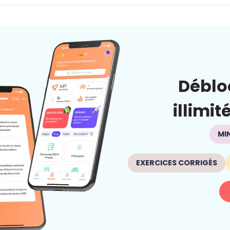
Déblo
illimit
MI
EXERCICES CORRIGÉS