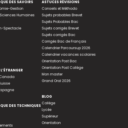
EQUE DES SAVOIRS
ASTUCES RÉVISIONS
nomie-Gestion
Conseils et Méthodo
e-Sciences Humaines
Sujets probables Brevet
Sujets Probables Bac
n-Spectacle
Sujets corrigés Brevet
Sujets corrigés Bac
Corrigés Bac de Français
Calendrier Parcoursup 2026
Calendrier vacances scolaires
Orientation Post Bac
Orientation Post Collège
 L’ÉTRANGER
Mon master
u Canada
Grand Oral 2026
Suisse
 Espagne
BLOG
Collège
EQUE DES TECHNIQUES
Lycée
Supérieur
Orientation
tements