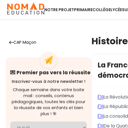
NOTRE PROJET
PRIMAIRE
COLLÈGE
LYCÉE
SU
Histoire
CAP Maçon
La Franc
💌 Premier pas vers la réussite
démocra
Inscrivez-vous à notre newsletter !
Chaque semaine dans votre boite
mail : conseils, contenus
La Révoluti
pédagogiques, toutes les clés pour
La Républi
la réussite de vos enfants et bien
plus ! 🎯
La consoli
De la Quat