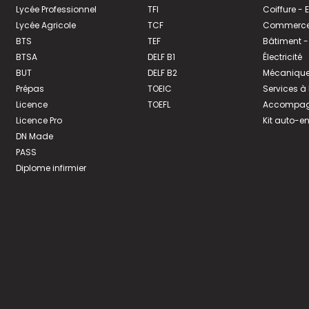
Lycée Professionnel
TFI
Coiffure -
Lycée Agricole
TCF
Commerce 
BTS
TEF
Bâtiment -
BTSA
DELF B1
Électricité
BUT
DELF B2
Mécanique
Prépas
TOEIC
Services à
Licence
TOEFL
Accompagn
Licence Pro
Kit auto-e
DN Made
PASS
Diplome infirmier