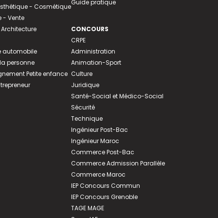
Guide pratique
 Esthétique - Cosmétique
- Vente
 Architecture
CONCOURS
CRPE
 automobile
Administration
 la personne
Animation-Sport
ement Petite enfance
Culture
ntrepreneur
Juridique
Santé-Social et Médico-Social
Sécurité
Technique
Ingénieur Post-Bac
Ingénieur Maroc
Commerce Post-Bac
Commerce Admission Parallèle
Commerce Maroc
IEP Concours Commun
IEP Concours Grenoble
TAGE MAGE