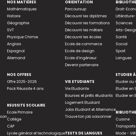
NOS MATIÈRES
ORIENTATION
BIBLIOTH
Mathématiques
Parcoursup
Droit-Eco
Histoire
Découvrir les diplômes
Littératur
Géographie
Découvrir les formations
Sciences
SVT
Découvrir les métiers
Arts-Desig
Physique Chimie
Découvrir les écoles
Santé
Anglais
Ecole de commerce
Social
Espagnol
Ecole de design
Sport
Allemand
Ecole d’ingénieur
Langues
Devenir partenaire
NOS OFFRES
ETUDIER À
Offre 2025-2026
VIE ETUDIANTE
Etudier a
Pack Réussite 4 ans
Vie Etudiante
Etudier en 
Bourses et prêts étudiants
Etudier en
Logement Etudiant
REUSSITE SCOLAIRE
Jobs Etudiant et Alternance
Ecole Primaire
BIBLIOTH
sion
Trouve ton job saisonnier
Collège
Cuisine
CAP
Transports
Lycée général et technologique
TESTS DE LANGUES
Mode - Vê