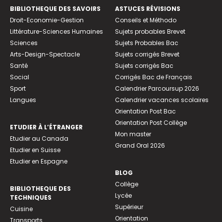
BIBLIOTHEQUE DES SAVOIRS
ASTUCES RÉVISIONS
Droit-Economie-Gestion
Conseils et Méthodo
Littérature-Sciences Humaines
Sujets probables Brevet
Sciences
Sujets Probables Bac
Arts-Design-Spectacle
Sujets corrigés Brevet
Santé
Sujets corrigés Bac
Social
Corrigés Bac de Français
Sport
Calendrier Parcoursup 2026
Langues
Calendrier vacances scolaires
Orientation Post Bac
Orientation Post Collège
ETUDIER À L’ÉTRANGER
Mon master
Etudier au Canada
Grand Oral 2026
Etudier en Suisse
Etudier en Espagne
BLOG
Collège
BIBLIOTHEQUE DES
Lycée
TECHNIQUES
Supérieur
Cuisine
Orientation
Transports