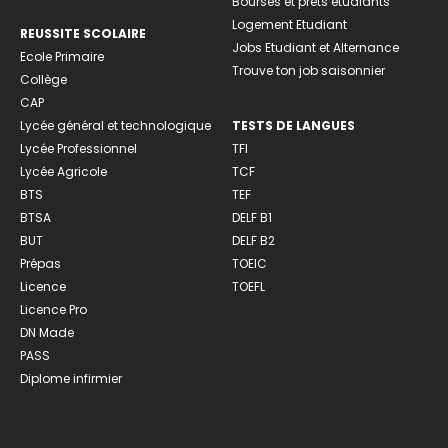
Bourses et prêts étudiants
Logement Etudiant
REUSSITE SCOLAIRE
Jobs Etudiant et Alternance
Ecole Primaire
Trouve ton job saisonnier
Collège
CAP
Lycée général et technologique
TESTS DE LANGUES
Lycée Professionnel
TFI
Lycée Agricole
TCF
BTS
TEF
BTSA
DELF B1
BUT
DELF B2
Prépas
TOEIC
Licence
TOEFL
Licence Pro
DN Made
PASS
Diplome infirmier