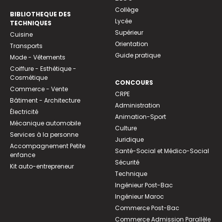
Collège
BIBLIOTHEQUE DES
Lycée
TECHNIQUES
Supérieur
Cuisine
Orientation
Transports
Guide pratique
Mode - Vêtements
Coiffure - Esthétique -
Cosmétique
CONCOURS
Commerce - Vente
CRPE
Bâtiment - Architecture
Administration
Électricité
Animation-Sport
Mécanique automobile
Culture
Services à la personne
Juridique
Accompagnement Petite
Santé-Social et Médico-Social
enfance
Sécurité
Kit auto-entrepreneur
Technique
Ingénieur Post-Bac
Ingénieur Maroc
Commerce Post-Bac
Commerce Admission Parallèle