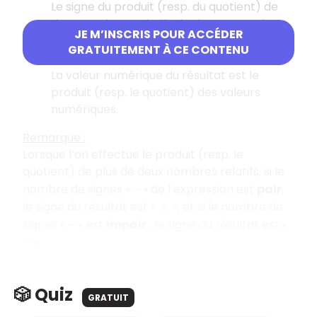
Le signe du produit (resp. du quotient) de
deux nombres relatifs de signe opposé est
JE M’INSCRIS POUR ACCÉDER
.
−
GRATUITEMENT À CE CONTENU
Valeur numérique du résultat :
La valeur numérique du résultat est le
produit (resp. le quotient) des valeurs
numériques.
Remarque :
Lorsque l’on effectue le produit (resp. le
quotient) de plus de deux nombres relatifs, si le
nombre de signes «
» de l’expression est
pair
,
–
le signe du résultat est «
», et si le nombre de
+
signes «
» est
impair
, le signe du résultat est «
–
».
–
🎲 Quiz
GRATUIT