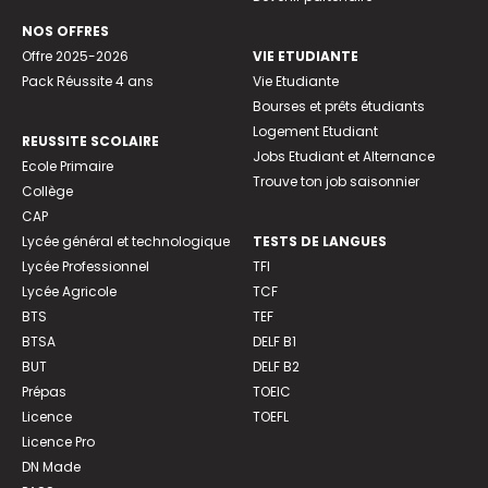
NOS OFFRES
Offre 2025-2026
VIE ETUDIANTE
Pack Réussite 4 ans
Vie Etudiante
Bourses et prêts étudiants
Logement Etudiant
REUSSITE SCOLAIRE
Jobs Etudiant et Alternance
Ecole Primaire
Trouve ton job saisonnier
Collège
CAP
Lycée général et technologique
TESTS DE LANGUES
Lycée Professionnel
TFI
Lycée Agricole
TCF
BTS
TEF
BTSA
DELF B1
BUT
DELF B2
Prépas
TOEIC
Licence
TOEFL
Licence Pro
DN Made