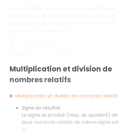
Pour multiplier deux fractions, on multiplie les
numérateurs et les dénominateurs entre eux.
Pour
,
,
et
des nombres entiers naturels
a
b
c
d
avec
et
non nuls, on a :
b
d
a
b
×
c
d
=
a
×
c
b
×
d
.
3
2
×
1
4
=
3
×
1
2
×
4
=
3
8
Exemple
:
.
Multiplication et division de
nombres relatifs
Multiplication et division de nombres relatifs
Signe du résultat :
Le signe du produit (resp. du quotient) de
deux nombres relatifs de même signe est
.
+