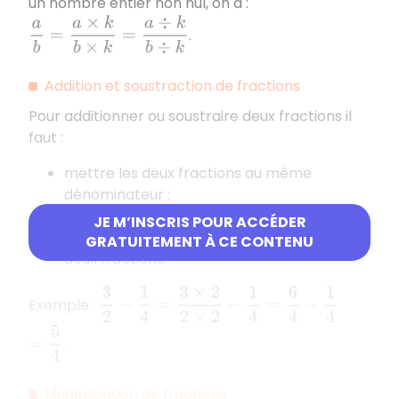
un nombre entier non nul, on a :
a
b
=
a
×
k
b
×
k
=
a
÷
k
b
÷
k
.
Addition et soustraction de fractions
Pour additionner ou soustraire deux fractions il
faut :
mettre les deux fractions au même
dénominateur ;
additionner ou soustraire les numérateurs
JE M’INSCRIS POUR ACCÉDER
et garder le dénominateur commun aux
GRATUITEMENT À CE CONTENU
deux fractions.
3
2
−
1
4
=
3
×
2
2
×
2
−
1
4
=
6
4
−
1
4
Exemple :
=
5
4
.
Multiplication de fractions