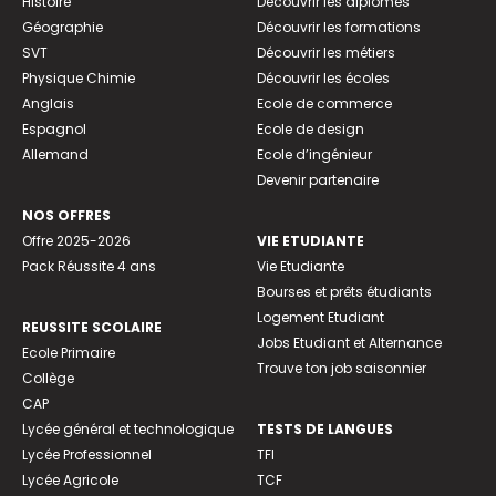
Histoire
Découvrir les diplômes
Géographie
Découvrir les formations
SVT
Découvrir les métiers
Physique Chimie
Découvrir les écoles
Anglais
Ecole de commerce
Espagnol
Ecole de design
Allemand
Ecole d’ingénieur
Devenir partenaire
NOS OFFRES
Offre 2025-2026
VIE ETUDIANTE
Pack Réussite 4 ans
Vie Etudiante
Bourses et prêts étudiants
Logement Etudiant
REUSSITE SCOLAIRE
Jobs Etudiant et Alternance
Ecole Primaire
Trouve ton job saisonnier
Collège
CAP
Lycée général et technologique
TESTS DE LANGUES
Lycée Professionnel
TFI
Lycée Agricole
TCF