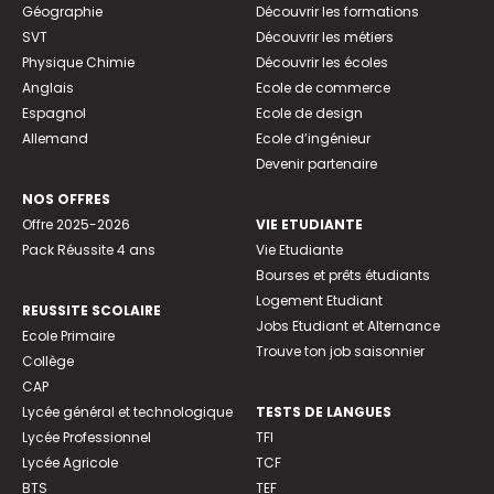
Géographie
Découvrir les formations
SVT
Découvrir les métiers
Physique Chimie
Découvrir les écoles
Anglais
Ecole de commerce
Espagnol
Ecole de design
Allemand
Ecole d’ingénieur
Devenir partenaire
NOS OFFRES
Offre 2025-2026
VIE ETUDIANTE
Pack Réussite 4 ans
Vie Etudiante
Bourses et prêts étudiants
Logement Etudiant
REUSSITE SCOLAIRE
Jobs Etudiant et Alternance
Ecole Primaire
Trouve ton job saisonnier
Collège
CAP
Lycée général et technologique
TESTS DE LANGUES
Lycée Professionnel
TFI
Lycée Agricole
TCF
BTS
TEF