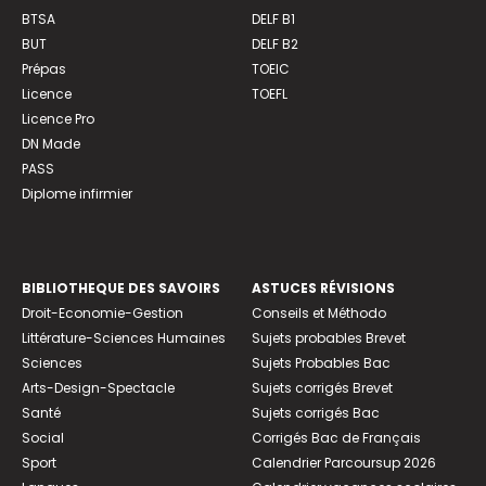
BTSA
DELF B1
BUT
DELF B2
Prépas
TOEIC
Licence
TOEFL
Licence Pro
DN Made
PASS
Diplome infirmier
BIBLIOTHEQUE DES SAVOIRS
ASTUCES RÉVISIONS
Droit-Economie-Gestion
Conseils et Méthodo
Littérature-Sciences Humaines
Sujets probables Brevet
Sciences
Sujets Probables Bac
Arts-Design-Spectacle
Sujets corrigés Brevet
Santé
Sujets corrigés Bac
Social
Corrigés Bac de Français
Sport
Calendrier Parcoursup 2026