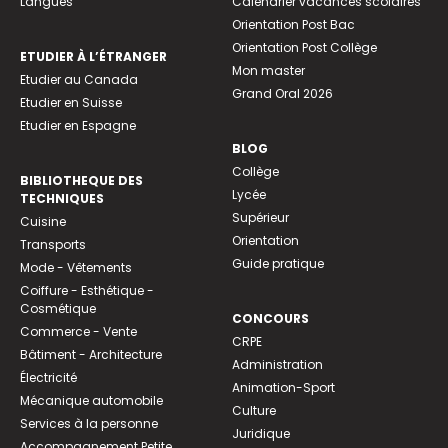
Langues
Calendrier vacances scolaires
Orientation Post Bac
Orientation Post Collège
ETUDIER À L’ÉTRANGER
Mon master
Etudier au Canada
Grand Oral 2026
Etudier en Suisse
Etudier en Espagne
BLOG
Collège
BIBLIOTHEQUE DES
Lycée
TECHNIQUES
Supérieur
Cuisine
Orientation
Transports
Guide pratique
Mode - Vêtements
Coiffure - Esthétique -
Cosmétique
CONCOURS
Commerce - Vente
CRPE
Bâtiment - Architecture
Administration
Électricité
Animation-Sport
Mécanique automobile
Culture
Services à la personne
Juridique
Accompagnement Petite