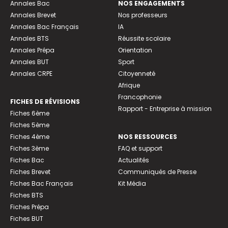
Annales Bac
NOS ENGAGEMENTS
Annales Brevet
Nos professeurs
Annales Bac Français
IA
Annales BTS
Réussite scolaire
Annales Prépa
Orientation
Annales BUT
Sport
Annales CRPE
Citoyenneté
Afrique
Francophonie
FICHES DE RÉVISIONS
Rapport - Entreprise à mission
Fiches 6ème
Fiches 5ème
Fiches 4ème
NOS RESSOURCES
Fiches 3ème
FAQ et support
Fiches Bac
Actualités
Fiches Brevet
Communiqués de Presse
Fiches Bac Français
Kit Média
Fiches BTS
Fiches Prépa
Fiches BUT