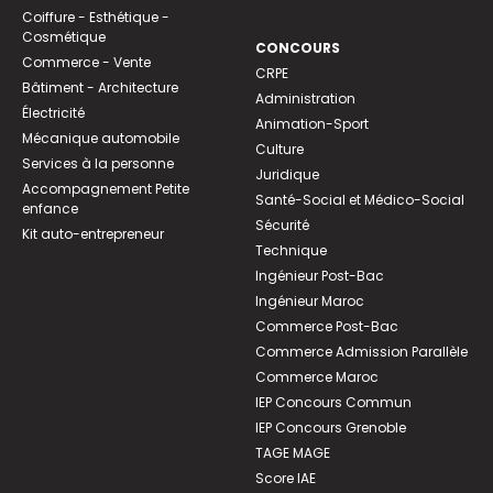
Coiffure - Esthétique -
Cosmétique
CONCOURS
Commerce - Vente
CRPE
Bâtiment - Architecture
Administration
Électricité
Animation-Sport
Mécanique automobile
Culture
Services à la personne
Juridique
Accompagnement Petite
Santé-Social et Médico-Social
enfance
Sécurité
Kit auto-entrepreneur
Technique
Ingénieur Post-Bac
Ingénieur Maroc
Commerce Post-Bac
Commerce Admission Parallèle
Commerce Maroc
IEP Concours Commun
IEP Concours Grenoble
TAGE MAGE
Score IAE