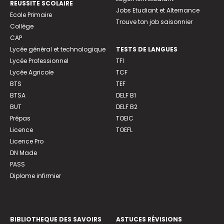
REUSSITE SCOLAIRE
Jobs Etudiant et Alternance
Ecole Primaire
Trouve ton job saisonnier
Collège
CAP
Lycée général et technologique
TESTS DE LANGUES
Lycée Professionnel
TFI
Lycée Agricole
TCF
BTS
TEF
BTSA
DELF B1
BUT
DELF B2
Prépas
TOEIC
Licence
TOEFL
Licence Pro
DN Made
PASS
Diplome infirmier
BIBLIOTHEQUE DES SAVOIRS
ASTUCES RÉVISIONS