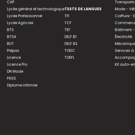
CAP
Transports
Lycée général et technologique
TESTS DE LANGUES
Mode - Vê
Lycée Professionnel
TFI
Coiffure -
Lycée Agricole
TCF
Commerce 
BTS
TEF
Bâtiment -
BTSA
DELF B1
Électricité
BUT
DELF B2
Mécanique
Prépas
TOEIC
Services à
Licence
TOEFL
Accompagn
Licence Pro
Kit auto-e
DN Made
PASS
Diplome infirmier