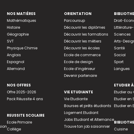
NOS MATIÈRES
ORIENTATION
BIBLIOTH
Mathématiques
Parcoursup
Droit-Eco
Histoire
Découvrir les diplômes
Littératur
Géographie
Découvrir les formations
Sciences
SVT
Découvrir les métiers
Arts-Desig
Physique Chimie
Découvrir les écoles
Santé
Anglais
Ecole de commerce
Social
Espagnol
Ecole de design
Sport
Allemand
Ecole d’ingénieur
Langues
Devenir partenaire
NOS OFFRES
ETUDIER À
Offre 2025-2026
VIE ETUDIANTE
Etudier a
Pack Réussite 4 ans
Vie Etudiante
Etudier en 
Bourses et prêts étudiants
Etudier en
Logement Etudiant
REUSSITE SCOLAIRE
Jobs Etudiant et Alternance
Ecole Primaire
BIBLIOTH
sion
Trouve ton job saisonnier
Collège
Cuisine