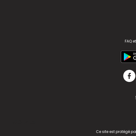
FAQ et
v2.311.4 US
Ce site est protégé p