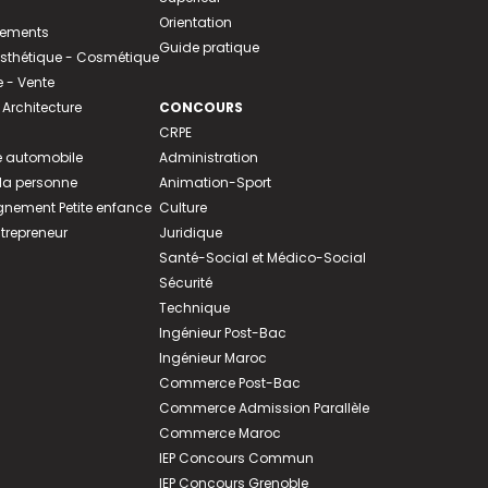
Orientation
tements
Guide pratique
 Esthétique - Cosmétique
- Vente
 Architecture
CONCOURS
CRPE
 automobile
Administration
 la personne
Animation-Sport
ement Petite enfance
Culture
ntrepreneur
Juridique
Santé-Social et Médico-Social
Sécurité
Technique
Ingénieur Post-Bac
Ingénieur Maroc
Commerce Post-Bac
Commerce Admission Parallèle
Commerce Maroc
IEP Concours Commun
IEP Concours Grenoble