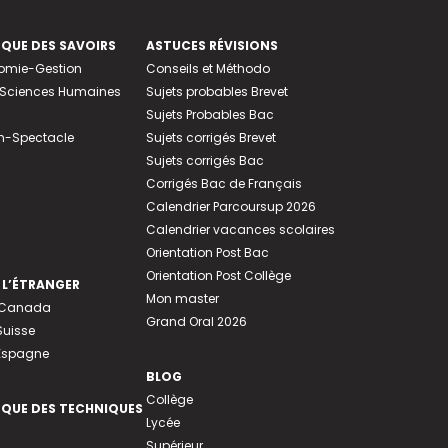
EQUE DES SAVOIRS
ASTUCES RÉVISIONS
nomie-Gestion
Conseils et Méthodo
e-Sciences Humaines
Sujets probables Brevet
Sujets Probables Bac
n-Spectacle
Sujets corrigés Brevet
Sujets corrigés Bac
Corrigés Bac de Français
Calendrier Parcoursup 2026
Calendrier vacances scolaires
Orientation Post Bac
Orientation Post Collège
 L’ÉTRANGER
Mon master
u Canada
Grand Oral 2026
Suisse
 Espagne
BLOG
Collège
EQUE DES TECHNIQUES
Lycée
Supérieur