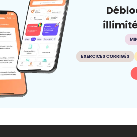
Déblo
illimit
MI
EXERCICES CORRIGÉS