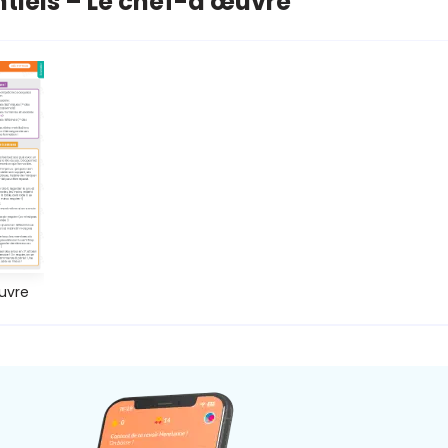
ntiels – Le chef-d'œuvre
uvre