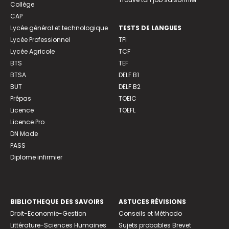
Collège
CAP
Lycée général et technologique
TESTS DE LANGUES
Lycée Professionnel
TFI
Lycée Agricole
TCF
BTS
TEF
BTSA
DELF B1
BUT
DELF B2
Prépas
TOEIC
Licence
TOEFL
Licence Pro
DN Made
PASS
Diplome infirmier
BIBLIOTHEQUE DES SAVOIRS
ASTUCES RÉVISIONS
Droit-Economie-Gestion
Conseils et Méthodo
Littérature-Sciences Humaines
Sujets probables Brevet