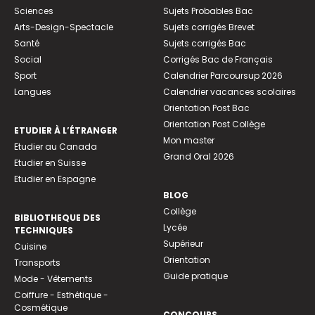
Sciences
Sujets Probables Bac
Arts-Design-Spectacle
Sujets corrigés Brevet
Santé
Sujets corrigés Bac
Social
Corrigés Bac de Français
Sport
Calendrier Parcoursup 2026
Langues
Calendrier vacances scolaires
Orientation Post Bac
Orientation Post Collège
ETUDIER À L’ÉTRANGER
Mon master
Etudier au Canada
Grand Oral 2026
Etudier en Suisse
Etudier en Espagne
BLOG
Collège
BIBLIOTHEQUE DES
Lycée
TECHNIQUES
Supérieur
Cuisine
Orientation
Transports
Guide pratique
Mode - Vêtements
Coiffure - Esthétique -
Cosmétique
CONCOURS