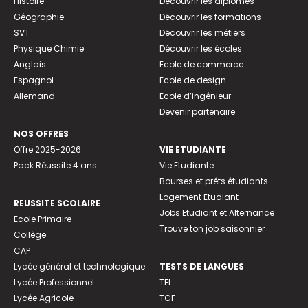
Histoire
Découvrir les diplômes
Géographie
Découvrir les formations
SVT
Découvrir les métiers
Physique Chimie
Découvrir les écoles
Anglais
Ecole de commerce
Espagnol
Ecole de design
Allemand
Ecole d’ingénieur
Devenir partenaire
NOS OFFRES
Offre 2025-2026
VIE ETUDIANTE
Pack Réussite 4 ans
Vie Etudiante
Bourses et prêts étudiants
Logement Etudiant
REUSSITE SCOLAIRE
Jobs Etudiant et Alternance
Ecole Primaire
Trouve ton job saisonnier
Collège
CAP
Lycée général et technologique
TESTS DE LANGUES
Lycée Professionnel
TFI
Lycée Agricole
TCF