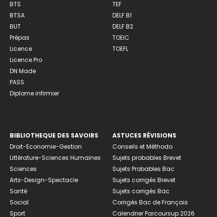
BTS
TEF
BTSA
DELF B1
BUT
DELF B2
Prépas
TOEIC
Licence
TOEFL
Licence Pro
DN Made
PASS
Diplome infirmier
BIBLIOTHEQUE DES SAVOIRS
ASTUCES RÉVISIONS
Droit-Economie-Gestion
Conseils et Méthodo
Littérature-Sciences Humaines
Sujets probables Brevet
Sciences
Sujets Probables Bac
Arts-Design-Spectacle
Sujets corrigés Brevet
Santé
Sujets corrigés Bac
Social
Corrigés Bac de Français
Sport
Calendrier Parcoursup 2026