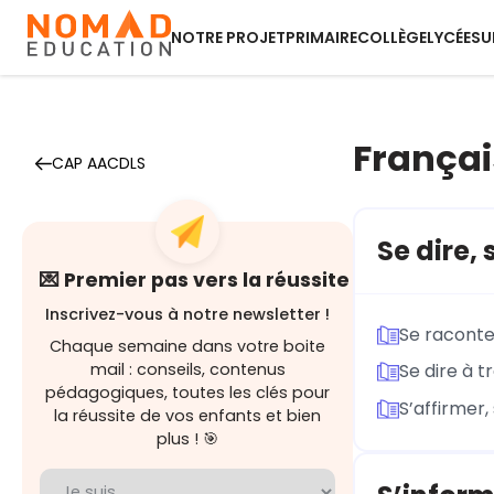
NOTRE PROJET
PRIMAIRE
COLLÈGE
LYCÉE
SU
Françai
CAP AACDLS
Se dire,
💌 Premier pas vers la réussite
Inscrivez-vous à notre newsletter !
Se raconte
Chaque semaine dans votre boite
mail : conseils, contenus
Se dire à t
pédagogiques, toutes les clés pour
S’affirmer
la réussite de vos enfants et bien
plus ! 🎯