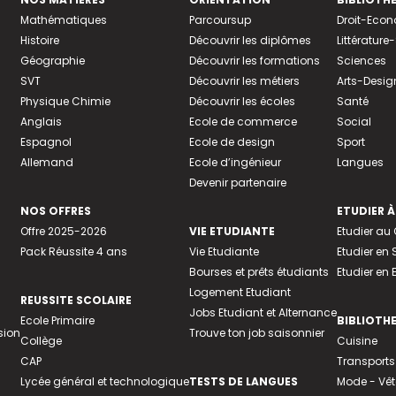
Mathématiques
Parcoursup
Droit-Eco
Histoire
Découvrir les diplômes
Littératur
Géographie
Découvrir les formations
Sciences
SVT
Découvrir les métiers
Arts-Desig
Physique Chimie
Découvrir les écoles
Santé
Anglais
Ecole de commerce
Social
Espagnol
Ecole de design
Sport
Allemand
Ecole d’ingénieur
Langues
Devenir partenaire
NOS OFFRES
ETUDIER À
Offre 2025-2026
VIE ETUDIANTE
Etudier a
Pack Réussite 4 ans
Vie Etudiante
Etudier en 
Bourses et prêts étudiants
Etudier en
Logement Etudiant
REUSSITE SCOLAIRE
Jobs Etudiant et Alternance
Ecole Primaire
BIBLIOTH
sion
Trouve ton job saisonnier
Collège
Cuisine
CAP
Transports
Lycée général et technologique
TESTS DE LANGUES
Mode - Vê