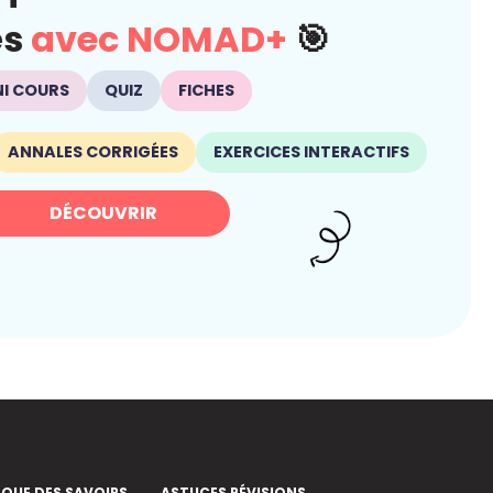
és
avec NOMAD+
🎯
NI COURS
QUIZ
FICHES
ANNALES CORRIGÉES
EXERCICES INTERACTIFS
DÉCOUVRIR
EQUE DES SAVOIRS
ASTUCES RÉVISIONS