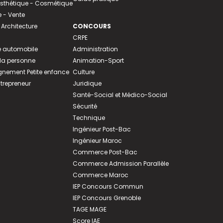
 Esthétique - Cosmétique
- Vente
 Architecture
CONCOURS
CRPE
 automobile
Administration
 la personne
Animation-Sport
ement Petite enfance
Culture
ntrepreneur
Juridique
Santé-Social et Médico-Social
Sécurité
Technique
Ingénieur Post-Bac
Ingénieur Maroc
Commerce Post-Bac
Commerce Admission Parallèle
Commerce Maroc
IEP Concours Commun
IEP Concours Grenoble
TAGE MAGE
Score IAE