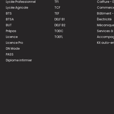
Lycée Professionnel
TFI
Coiffure -
Lycée Agricole
TCF
Commerce 
BTS
TEF
Bâtiment -
BTSA
DELF B1
Électricité
BUT
DELF B2
Mécanique
Prépas
TOEIC
Services à
Licence
TOEFL
Accompagn
Licence Pro
Kit auto-e
DN Made
PASS
Diplome infirmier