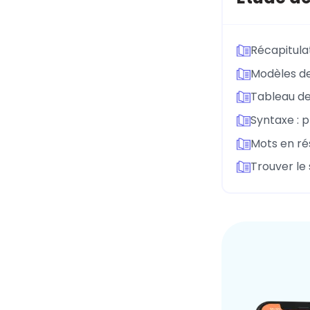
Récapitula
Modèles de
Tableau des
Syntaxe : 
Mots en ré
Trouver le