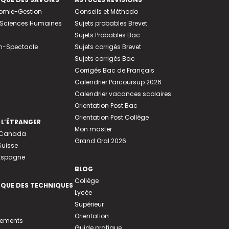
nomie-Gestion
Conseils et Méthodo
e-Sciences Humaines
Sujets probables Brevet
Sujets Probables Bac
n-Spectacle
Sujets corrigés Brevet
Sujets corrigés Bac
Corrigés Bac de Français
Calendrier Parcoursup 2026
Calendrier vacances scolaires
Orientation Post Bac
Orientation Post Collège
 L’ÉTRANGER
Mon master
u Canada
Grand Oral 2026
Suisse
 Espagne
BLOG
Collège
EQUE DES TECHNIQUES
Lycée
Supérieur
Orientation
tements
Guide pratique