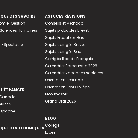
EQUE DES SAVOIRS
ASTUCES RÉVISIONS
nomie-Gestion
Conseils et Méthodo
e-Sciences Humaines
Sujets probables Brevet
Sujets Probables Bac
n-Spectacle
Sujets corrigés Brevet
Sujets corrigés Bac
Corrigés Bac de Français
Calendrier Parcoursup 2026
Calendrier vacances scolaires
Orientation Post Bac
Orientation Post Collège
 L’ÉTRANGER
Mon master
u Canada
Grand Oral 2026
Suisse
 Espagne
BLOG
Collège
EQUE DES TECHNIQUES
Lycée