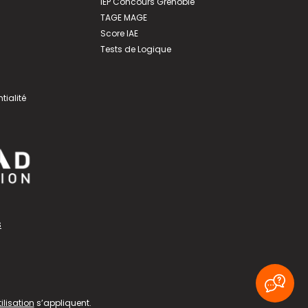
IEP Concours Grenoble
TAGE MAGE
Score IAE
Tests de Logique
tialité
s
ilisation
s’appliquent.