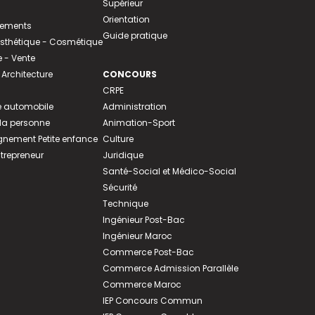
Supérieur
Orientation
tements
Guide pratique
 Esthétique - Cosmétique
- Vente
 Architecture
CONCOURS
CRPE
 automobile
Administration
 la personne
Animation-Sport
ement Petite enfance
Culture
ntrepreneur
Juridique
Santé-Social et Médico-Social
Sécurité
Technique
Ingénieur Post-Bac
Ingénieur Maroc
Commerce Post-Bac
Commerce Admission Parallèle
Commerce Maroc
IEP Concours Commun