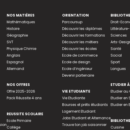
NOS MATIÈRES
ORIENTATION
BIBLIOTH
Mathématiques
Parcoursup
Droit-Eco
Histoire
Découvrir les diplômes
Littératur
Géographie
Découvrir les formations
Sciences
SVT
Découvrir les métiers
Arts-Desig
Physique Chimie
Découvrir les écoles
Santé
Anglais
Ecole de commerce
Social
Espagnol
Ecole de design
Sport
Allemand
Ecole d’ingénieur
Langues
Devenir partenaire
NOS OFFRES
ETUDIER À
Offre 2025-2026
VIE ETUDIANTE
Etudier a
Pack Réussite 4 ans
Vie Etudiante
Etudier en 
Bourses et prêts étudiants
Etudier en
Logement Etudiant
REUSSITE SCOLAIRE
Jobs Etudiant et Alternance
Ecole Primaire
BIBLIOTH
sion
Trouve ton job saisonnier
Collège
Cuisine