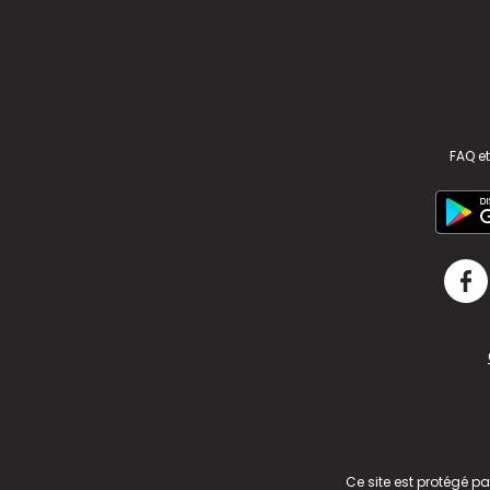
FAQ et
v2.311.4 US
Ce site est protégé p