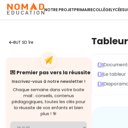
NOTRE PROJET
PRIMAIRE
COLLÈGE
LYCÉE
SU
Tableur 
BUT SD 1re
Documents
💌 Premier pas vers la réussite
Le tableur
Inscrivez-vous à notre newsletter !
Diaporama
Chaque semaine dans votre boite
mail : conseils, contenus
pédagogiques, toutes les clés pour
la réussite de vos enfants et bien
plus ! 🎯