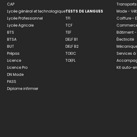
CAP
Transports
Lycée général et technologique
TESTS DE LANGUES
Mode - Vê
Lycée Professionnel
TFI
Coiffure -
Lycée Agricole
TCF
Commerce 
BTS
TEF
Bâtiment -
BTSA
DELF B1
Électricité
BUT
DELF B2
Mécanique
Prépas
TOEIC
Services à
Licence
TOEFL
Accompagn
Licence Pro
Kit auto-e
DN Made
PASS
Diplome infirmier