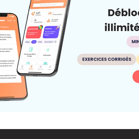
Déblo
illimit
MI
EXERCICES CORRIGÉS