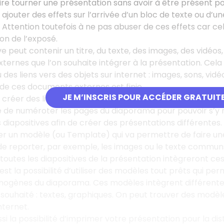
re tourner une présentation sans avoir à être présent pou
ajouter des effets sur l’arrivée d’un bloc de texte ou d’une
 Attention toutefois à ne pas abuser de ces effets car cela
n de l’exposé.
e peut contenir un titre, du texte, des images, des vidéos,
ernes que l’on souhaite intégrer à la présentation. Cel
 des liens vers des objets sur internet : images, sons, vid
n de ces documents externes est finie.
JE M’INSCRIS POUR ACCÉDER GRATUIT
créer des liens inter diapositives si notre progression n’es
e numéroter les pages du diaporama pour pouvoir s’y ré
s diapositives afin de créer des présentations différentes.
iser un modèle (ou Template) qui va permettre de faire 
de reporter, par exemple, les images ou le texte communs à
 toutes les diapositives de la présentation intègreront ces
 est la possibilité d’utiliser des modèles tout prêts qui 
ogènes du diaporama. Ces modèles intègrent différentes
souhaité : textes, graphiques. On peut trouver des modèles
nternet.
si la possibilité d’imprimer votre présentation pour la dis