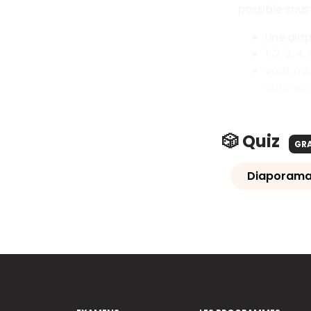
possible sous
une diap
1, 2, 3, 
vous pou
autonom
🎲 Quiz
GR
Diaporamas