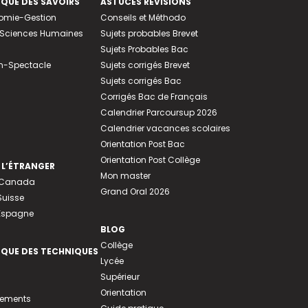
EQUE DES SAVOIRS
ASTUCES RÉVISIONS
nomie-Gestion
Conseils et Méthodo
e-Sciences Humaines
Sujets probables Brevet
Sujets Probables Bac
n-Spectacle
Sujets corrigés Brevet
Sujets corrigés Bac
Corrigés Bac de Français
Calendrier Parcoursup 2026
Calendrier vacances scolaires
Orientation Post Bac
Orientation Post Collège
 L’ÉTRANGER
Mon master
u Canada
Grand Oral 2026
Suisse
 Espagne
BLOG
Collège
EQUE DES TECHNIQUES
Lycée
Supérieur
Orientation
tements