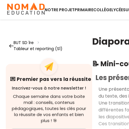
NOTRE PROJET
PRIMAIRE
COLLÈGE
LYCÉE
SU
Diapora
BUT SD 1re
>
Tableur et reporting (S1)
📝 Mini-c
Les prés
💌 Premier pas vers la réussite
Inscrivez-vous à notre newsletter !
Une présentat
du texte, des
Chaque semaine dans votre boite
Une transitio
mail : conseils, contenus
pédagogiques, toutes les clés pour
différentes f
la réussite de vos enfants et bien
les diapositi
plus ! 🎯
Ces transitio