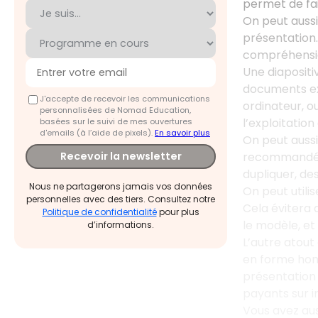
permet de fai
On peut aussi 
présentation.
compréhensio
Une diapositiv
documents ext
J'accepte de recevoir les communications
ordinateur, ou
personnalisées de Nomad Education,
l’exploitatio
basées sur le suivi de mes ouvertures
d'emails (à l’aide de pixels).
En savoir plus
On peut aussi 
recommandé d
Recevoir la newsletter
dupliquer, de
Nous ne partagerons jamais vos données
On peut util
personnelles avec des tiers. Consultez notre
Cela évitera 
Politique de confidentialité
pour plus
le modèle, et
d’informations.
L’autre atout
en forme hom
présentation 
payants sur i
Vous avez aus