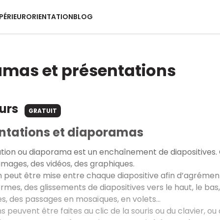
PÉRIEUR
ORIENTATION
BLOG
mas et présentations
ours
GRATUIT
entations et diaporamas
ion ou diaporama est un enchaînement de diapositives. C
 images, des vidéos, des graphiques.
n peut être mise entre chaque diapositive afin d’agrémen
ormes, des glissements de diapositives vers le haut, le bas
ves, des passages en mosaïques, en volets…
ns peuvent être faites au clic de la souris ou du clavier, 