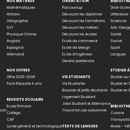
NOS MATIÈRES
ORIENTATION
BIBLIOTH
Mathématiques
Parcoursup
Droit-Eco
Histoire
Découvrir les diplômes
Littératur
Géographie
Découvrir les formations
Sciences
SVT
Découvrir les métiers
Arts-Desig
Physique Chimie
Découvrir les écoles
Santé
Anglais
Ecole de commerce
Social
Espagnol
Ecole de design
Sport
Allemand
Ecole d’ingénieur
Langues
Devenir partenaire
NOS OFFRES
ETUDIER À
Offre 2025-2026
VIE ETUDIANTE
Etudier a
Pack Réussite 4 ans
Vie Etudiante
Etudier en 
Bourses et prêts étudiants
Etudier en
Logement Etudiant
REUSSITE SCOLAIRE
Jobs Etudiant et Alternance
Ecole Primaire
BIBLIOTH
sion
Trouve ton job saisonnier
Collège
Cuisine
CAP
Transports
Lycée général et technologique
TESTS DE LANGUES
Mode - Vê