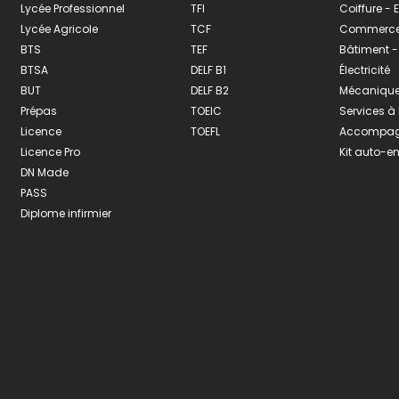
Lycée Professionnel
TFI
Coiffure -
Lycée Agricole
TCF
Commerce 
BTS
TEF
Bâtiment -
BTSA
DELF B1
Électricité
BUT
DELF B2
Mécanique
Prépas
TOEIC
Services à
Licence
TOEFL
Accompagn
Licence Pro
Kit auto-e
DN Made
PASS
Diplome infirmier