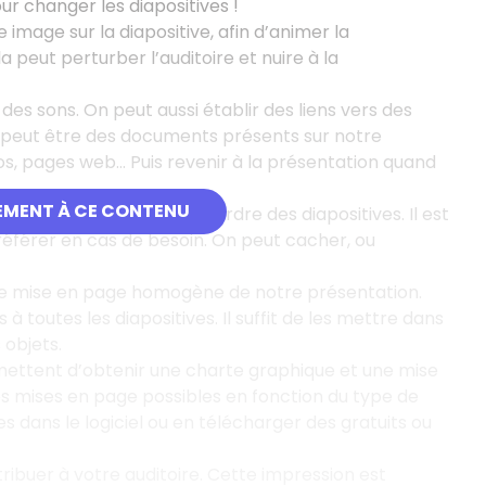
r changer les diapositives !
 image sur la diapositive, afin d’animer la
 peut perturber l’auditoire et nuire à la
 des sons. On peut aussi établir des liens vers des
a peut être des documents présents sur notre
éos, pages web... Puis revenir à la présentation quand
EMENT À CE CONTENU
t pas séquentielle dans l’ordre des diapositives. Il est
férer en cas de besoin. On peut cacher, ou
une mise en page homogène de notre présentation.
 toutes les diapositives. Il suffit de les mettre dans
 objets.
permettent d’obtenir une charte graphique et une mise
 mises en page possibles en fonction du type de
 dans le logiciel ou en télécharger des gratuits ou
tribuer à votre auditoire. Cette impression est