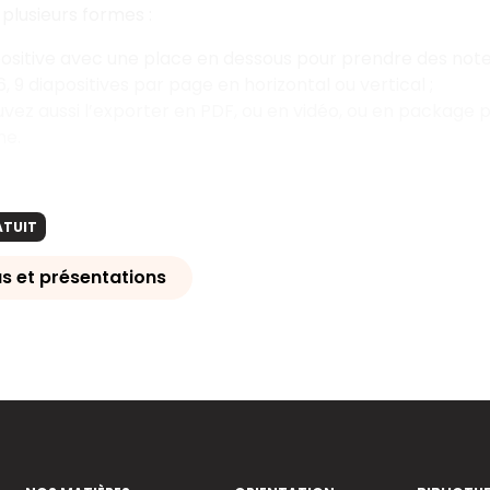
 plusieurs formes :
ositive avec une place en dessous pour prendre des note
4, 6, 9 diapositives par page en horizontal ou vertical ;
vez aussi l’exporter en PDF, ou en vidéo, ou en package
e.
ATUIT
 et présentations