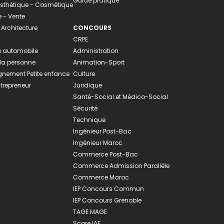
Guide pratique
 Esthétique - Cosmétique
- Vente
 Architecture
CONCOURS
CRPE
 automobile
Administration
 la personne
Animation-Sport
ement Petite enfance
Culture
ntrepreneur
Juridique
Santé-Social et Médico-Social
Sécurité
Technique
Ingénieur Post-Bac
Ingénieur Maroc
Commerce Post-Bac
Commerce Admission Parallèle
Commerce Maroc
IEP Concours Commun
IEP Concours Grenoble
TAGE MAGE
Score IAE