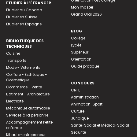
Orientation Post Collège
ETUDIER À L’ÉTRANGER
Mon master
Etudier au Canada
Grand Oral 2026
Etudier en Suisse
Etudier en Espagne
BLOG
Collège
BIBLIOTHEQUE DES
Lycée
TECHNIQUES
Supérieur
Cuisine
Orientation
Transports
Guide pratique
Mode - Vêtements
Coiffure - Esthétique -
Cosmétique
CONCOURS
Commerce - Vente
CRPE
Bâtiment - Architecture
Administration
Électricité
Animation-Sport
Mécanique automobile
Culture
Services à la personne
Juridique
Accompagnement Petite
Santé-Social et Médico-Social
enfance
Sécurité
Kit auto-entrepreneur