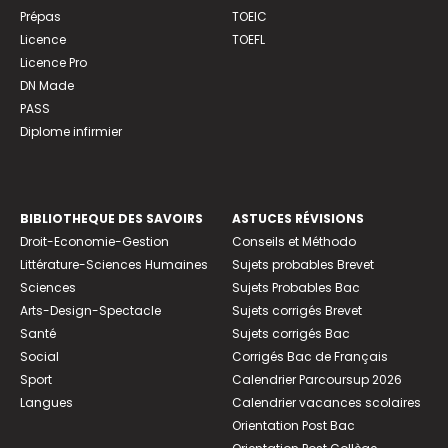
Prépas
TOEIC
Licence
TOEFL
Licence Pro
DN Made
PASS
Diplome infirmier
BIBLIOTHEQUE DES SAVOIRS
ASTUCES RÉVISIONS
Droit-Economie-Gestion
Conseils et Méthodo
Littérature-Sciences Humaines
Sujets probables Brevet
Sciences
Sujets Probables Bac
Arts-Design-Spectacle
Sujets corrigés Brevet
Santé
Sujets corrigés Bac
Social
Corrigés Bac de Français
Sport
Calendrier Parcoursup 2026
Langues
Calendrier vacances scolaires
Orientation Post Bac