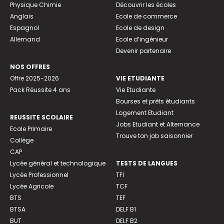
Physique Chimie
Découvrir les écoles
Anglais
Ecole de commerce
Espagnol
Ecole de design
Allemand
Ecole d’ingénieur
Devenir partenaire
NOS OFFRES
Offre 2025-2026
VIE ETUDIANTE
Pack Réussite 4 ans
Vie Etudiante
Bourses et prêts étudiants
Logement Etudiant
REUSSITE SCOLAIRE
Jobs Etudiant et Alternance
Ecole Primaire
Trouve ton job saisonnier
Collège
CAP
Lycée général et technologique
TESTS DE LANGUES
Lycée Professionnel
TFI
Lycée Agricole
TCF
BTS
TEF
BTSA
DELF B1
BUT
DELF B2