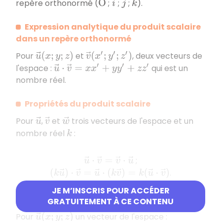
i
→
j
→
k
→
repère orthonormé (
;
;
;
).
O
Expression analytique du produit scalaire
dans un repère orthonormé
Pour
et
, deux vecteurs de
u
→
(
x
;
y
;
z
)
v
→
(
x
′
;
y
′
;
z
′
)
l'espace :
qui est un
u
→
⋅
v
→
=
x
x
′
+
y
y
′
+
z
z
′
nombre réel.
Propriétés du produit scalaire
Pour
,
et
trois vecteurs de l'espace et un
u
→
v
→
w
→
nombre réel
:
k
;
u
→
⋅
v
→
=
v
→
⋅
u
→
.
(
k
u
→
)
⋅
v
→
=
u
→
⋅
(
k
v
→
)
=
k
(
u
→
⋅
v
→
)
JE M’INSCRIS POUR ACCÉDER
Norme d’un vecteur
GRATUITEMENT À CE CONTENU
Pour
un vecteur de l'espace :
u
→
(
x
;
y
;
z
)