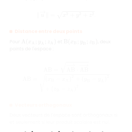
‖
u
→
‖
=
x
2
+
y
2
+
z
2
.
Distance entre deux points
Pour
et
, deux
A
(
x
A
;
y
A
;
z
A
)
B
(
x
B
;
y
B
;
z
B
)
points de l'espace :
A
B
=
A
B
→
⋅
A
B
→
A
B
=
(
x
B
−
x
A
)
2
+
(
y
B
−
y
A
)
2
+
(
z
B
−
z
A
)
2
Vecteurs orthogonaux
Deux vecteurs de l'espace sont orthogonaux si
et seulement si leur produit scalaire est nul.