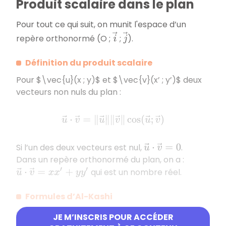
Produit scalaire dans le plan
Pour tout ce qui suit, on munit l'espace d’un
i
→
j
→
repère orthonormé (O ;
;
).
Définition du produit scalaire
Pour
$\vec{u}
(x ; y)$ et
$\vec{v}
(x’ ; y’)$ deux
vecteurs non nuls du plan :
u
→
⋅
v
→
=
‖
u
→
‖
‖
v
→
‖
cos
(
u
→
;
v
→
)
Si l’un des deux vecteurs est nul,
.
u
→
⋅
v
→
=
0
Dans un repère orthonormé du plan, on a :
qui est un nombre réel.
u
→
⋅
v
→
=
x
x
′
+
y
y
′
Formules d’Al-Kashi
Soit
un triangle quelconque.
A
B
C
JE M’INSCRIS POUR ACCÉDER