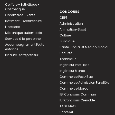
Coiffure - Esthétique -
Cosmétique
CONCOURS
Commerce - Vente
CRPE
Bâtiment - Architecture
Administration
Électricité
Animation-Sport
Mécanique automobile
Culture
Services à la personne
Juridique
Accompagnement Petite
Santé-Social et Médico-Social
enfance
Sécurité
Kit auto-entrepreneur
Technique
Ingénieur Post-Bac
Ingénieur Maroc
Commerce Post-Bac
Commerce Admission Parallèle
Commerce Maroc
IEP Concours Commun
IEP Concours Grenoble
TAGE MAGE
Score IAE