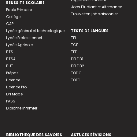
REUSSITE SCOLAIRE
Jobs Etudiant et Alternance
Ecole Primaire
Trouve ton job saisonnier
Collège
CAP
Lycée général et technologique
TESTS DE LANGUES
Lycée Professionnel
TFI
Lycée Agricole
TCF
BTS
TEF
BTSA
DELF B1
BUT
DELF B2
Prépas
TOEIC
Licence
TOEFL
Licence Pro
DN Made
PASS
Diplome infirmier
BIBLIOTHEQUE DES SAVOIRS
ASTUCES RÉVISIONS