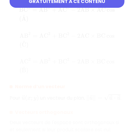
GRATUITEMENT À CE CONTENU
B
C
2
=
A
B
2
+
A
C
2
−
2
A
B
×
A
C
cos
(
A
^
)
A
B
2
=
A
C
2
+
B
C
2
−
2
A
C
×
B
C
cos
(
C
^
)
A
C
2
=
A
B
2
+
B
C
2
−
2
A
B
×
B
C
cos
(
B
^
)
Norme d’un vecteur
‖
u
→
‖
=
u
→
⋅
u
→
Pour
un vecteur du plan,
.
u
→
(
x
;
y
)
Vecteurs orthogonaux
Deux vecteurs de l'espace sont orthogonaux si
et seulement si leur produit scalaire est nul.