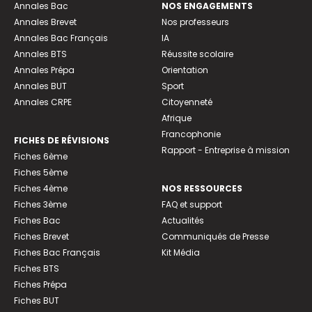
Annales Bac
NOS ENGAGEMENTS
Annales Brevet
Nos professeurs
Annales Bac Français
IA
Annales BTS
Réussite scolaire
Annales Prépa
Orientation
Annales BUT
Sport
Annales CRPE
Citoyenneté
Afrique
Francophonie
FICHES DE RÉVISIONS
Rapport - Entreprise à mission
Fiches 6ème
Fiches 5ème
Fiches 4ème
NOS RESSOURCES
Fiches 3ème
FAQ et support
Fiches Bac
Actualités
Fiches Brevet
Communiqués de Presse
Fiches Bac Français
Kit Média
Fiches BTS
Fiches Prépa
Fiches BUT