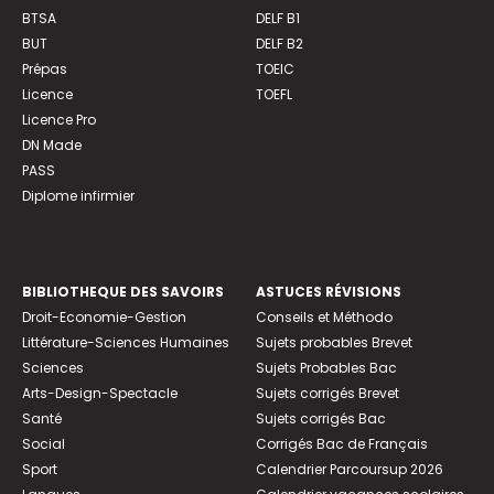
BTSA
DELF B1
BUT
DELF B2
Prépas
TOEIC
Licence
TOEFL
Licence Pro
DN Made
PASS
Diplome infirmier
BIBLIOTHEQUE DES SAVOIRS
ASTUCES RÉVISIONS
Droit-Economie-Gestion
Conseils et Méthodo
Littérature-Sciences Humaines
Sujets probables Brevet
Sciences
Sujets Probables Bac
Arts-Design-Spectacle
Sujets corrigés Brevet
Santé
Sujets corrigés Bac
Social
Corrigés Bac de Français
Sport
Calendrier Parcoursup 2026