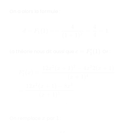
On a alors la formule :
d
=
F
1
(
1
)
==
4
(
1
+
1
)
2
=
4
4
=
1
.
La théorie nous dit aussi que
. Or :
c
=
F
1
′
(
1
)
F
1
′
(
x
)
=
12
x
2
(
x
+
1
)
2
−
4
x
3
2
(
x
+
1
)
(
x
+
1
)
4
=
12
x
2
(
x
+
1
)
−
8
x
3
.
On remplace
par
:
x
1