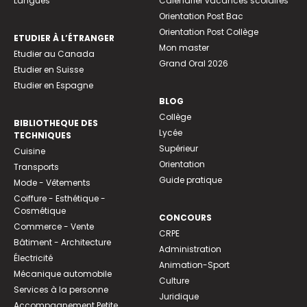
Langues
Calendrier vacances scolaires
Orientation Post Bac
Orientation Post Collège
ETUDIER À L’ÉTRANGER
Mon master
Etudier au Canada
Grand Oral 2026
Etudier en Suisse
Etudier en Espagne
BLOG
Collège
BIBLIOTHEQUE DES
Lycée
TECHNIQUES
Supérieur
Cuisine
Orientation
Transports
Guide pratique
Mode - Vêtements
Coiffure - Esthétique -
Cosmétique
CONCOURS
Commerce - Vente
CRPE
Bâtiment - Architecture
Administration
Électricité
Animation-Sport
Mécanique automobile
Culture
Services à la personne
Juridique
Accompagnement Petite