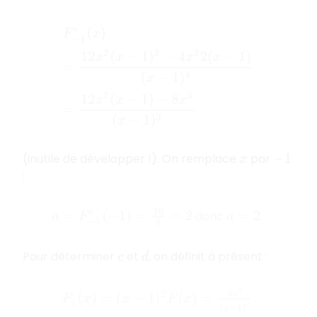
F
−
1
′
(
x
)
=
12
x
2
(
x
−
1
)
2
−
4
x
3
2
(
x
−
1
)
(
x
−
1
)
4
=
12
x
2
(
x
−
1
)
−
(inutile de développer !). On remplace
par
x
−
1
:
a
=
F
−
1
′
(
−
1
)
=
16
8
=
2
donc
.
a
=
2
Pour déterminer
et
, on définit à présent :
c
d
F
1
(
x
)
=
(
x
−
1
)
2
F
(
x
)
=
4
x
3
(
x
+
1
)
2
.