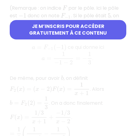
(Remarque : on indice
par le pôle. Ici le pôle
F
est
donc on note
. Si le pôle était
, on
−
1
F
−
1
5
noterait
).
F
5
JE M’INSCRIS POUR ACCÉDER
On a alors :
GRATUITEMENT À CE CONTENU
ce qui donne ici
a
=
F
−
1
(
−
1
)
a
=
1
−
1
−
2
=
−
1
3
.
De même, pour avoir
, on définit
b
F
2
(
x
)
=
(
x
−
2
)
F
(
x
)
=
1
x
+
1
. Alors
b
=
F
2
(
2
)
=
1
3
. On a donc finalement
F
(
x
)
=
1
/
3
x
+
1
+
−
1
/
3
x
−
2
=
1
3
(
1
x
+
1
−
1
x
−
2
)
.