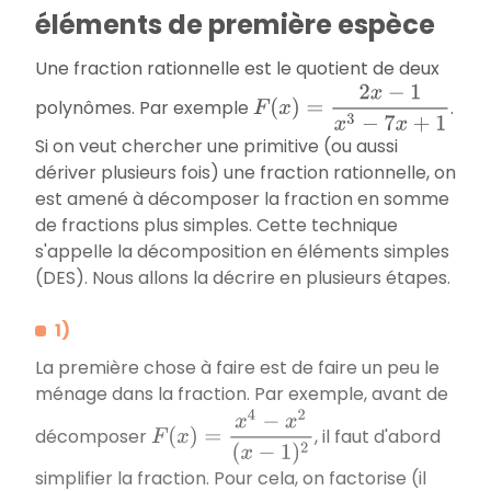
éléments de première espèce
Une fraction rationnelle est le quotient de deux
F
(
x
)
=
2
x
−
1
x
3
−
7
x
+
1
polynômes. Par exemple
.
Si on veut chercher une primitive (ou aussi
dériver plusieurs fois) une fraction rationnelle, on
est amené à décomposer la fraction en somme
de fractions plus simples. Cette technique
s'appelle la décomposition en éléments simples
(DES). Nous allons la décrire en plusieurs étapes.
1)
La première chose à faire est de faire un peu le
ménage dans la fraction. Par exemple, avant de
F
(
x
)
=
x
4
−
x
2
(
x
−
1
)
2
décomposer
, il faut d'abord
simplifier la fraction. Pour cela, on factorise (il