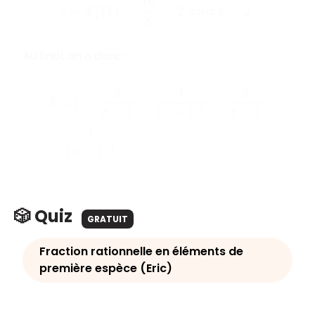
c
=
F
1
′
(
1
)
=
16
8
=
2
donc
.
c
=
2
Au final, on a donc :
F
(
x
)
=
2
x
+
1
−
1
(
x
+
1
)
2
+
2
x
−
1
+
1
(
x
−
1
)
2
.
🎲 Quiz
GRATUIT
Fraction rationnelle en éléments de
première espèce (Eric)