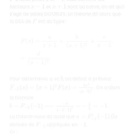
facteurs
et
sont au carré, on dit qu'il
x
−
1
x
+
1
s'agit de pôles DOUBLES. La théorie dit alors que
la DES de
est du type :
F
F
(
x
)
=
a
x
+
1
+
b
(
x
+
1
)
2
+
c
x
−
1
+
d
(
x
−
1
)
2
.
Pour déterminer
et
, on définit à présent
a
b
F
−
1
(
x
)
=
(
x
+
1
)
2
F
(
x
)
=
4
x
3
(
x
−
1
)
2
. On a alors
la formule
b
=
F
−
1
(
−
1
)
==
−
4
(
−
1
−
1
)
2
=
−
4
4
=
−
1
.
La théorie nous dit aussi que
(la
a
=
F
−
1
′
(
−
1
)
dérivée de
appliquée en
.
F
−
1
−
1
Or :