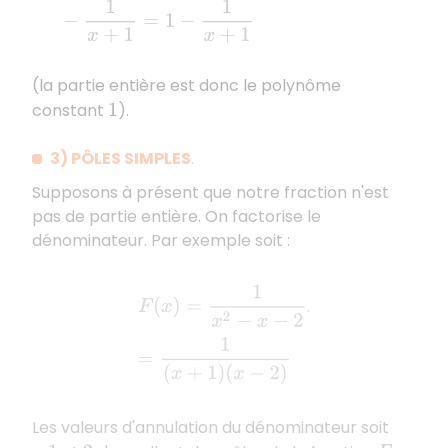
(la partie entière est donc le polynôme
constant
).
1
3) PÔLES SIMPLES
.
Supposons à présent que notre fraction n'est
pas de partie entière. On factorise le
dénominateur. Par exemple soit :
F
(
x
)
=
1
x
2
−
x
−
2
=
1
(
x
+
1
)
(
x
−
2
)
.
Les valeurs d'annulation du dénominateur soit