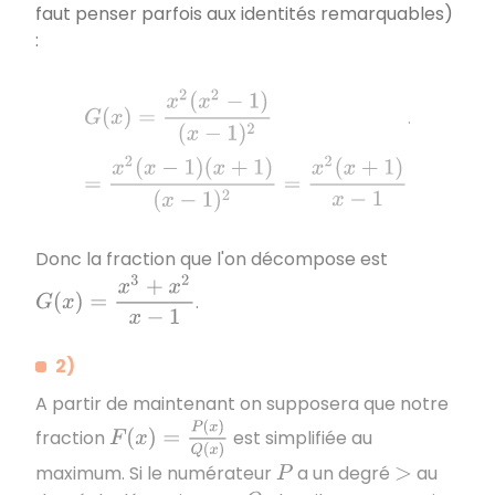
faut penser parfois aux identités remarquables)
:
G
(
x
)
=
x
2
(
x
2
−
1
)
(
x
−
1
)
2
=
x
2
(
x
−
1
)
(
x
+
1
)
(
x
−
1
)
2
=
x
2
(
x
+
1
.
Donc la fraction que l'on décompose est
G
(
x
)
=
x
3
+
x
2
x
−
1
.
2)
A partir de maintenant on supposera que notre
F
(
x
)
=
P
(
x
)
Q
(
x
)
fraction
est simplifiée au
maximum. Si le numérateur
a un degré
au
P
>