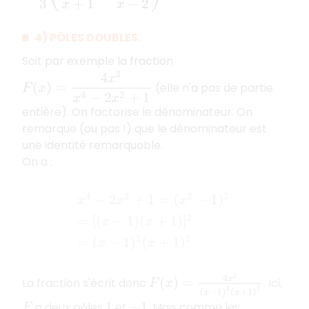
4) PÔLES DOUBLES.
Soit par exemple la fraction
F
(
x
)
=
4
x
3
x
4
−
2
x
2
+
1
(elle n'a pas de partie
entière). On factorise le dénominateur. On
remarque (ou pas !) que le dénominateur est
une identité remarquable.
On a :
x
4
−
2
x
2
+
1
=
(
x
2
−
1
)
2
=
[
(
x
−
1
)
(
x
+
1
)
]
2
=
(
x
−
1
)
2
(
x
+
1
.
F
(
x
)
=
4
x
2
(
x
−
1
)
2
(
x
+
1
)
2
La fraction s'écrit donc
. Ici,
a deux pôles
et
. Mais comme les
F
1
−
1