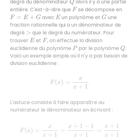
degré du dénominateur
alors il y a une partie
Q
entière. C'est-à-dire que
se décompose en
F
avec
un polynôme et
une
F
=
E
+
G
E
G
fraction rationnelle qui a un dénominateur de
degré
que le degré du numérateur. Pour
>
trouver
et
, on effectue la division
E
F
euclidienne du polynôme
par le polynôme
.
P
Q
Voici un exemple simple où il n'y a pas besoin de
division euclidienne :
F
(
x
)
=
x
x
+
1
.
L'astuce consiste à faire apparaître au
numérateur le dénominateur en écrivant :
F
(
x
)
=
x
x
+
1
=
x
+
1
−
1
x
+
1
=
x
+
1
x
+
1
−
1
x
+
1
=
1
−
1
x
+
1