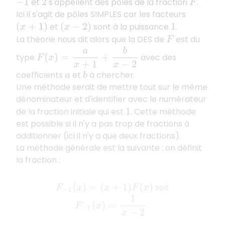
et
s'appellent des pôles de la fraction
.
−
1
2
F
Ici il s'agit de pôles SIMPLES car les facteurs
et
sont à la puissance
.
(
x
+
1
)
(
x
−
2
)
1
La théorie nous dit alors que la DES de
est du
F
F
(
x
)
=
a
x
+
1
+
b
x
−
2
type
avec des
coefficients
et
à chercher.
a
b
Une méthode serait de mettre tout sur le même
dénominateur et d'identifier avec le numérateur
de la fraction initiale qui est
. Cette méthode
1
est possible si il n'y a pas trop de fractions à
additionner (ici il n'y a que deux fractions).
La méthode générale est la suivante : on définit
la fraction :
soit
F
−
1
(
x
)
=
(
x
+
1
)
F
(
x
)
F
−
1
(
x
)
=
1
x
−
2
.