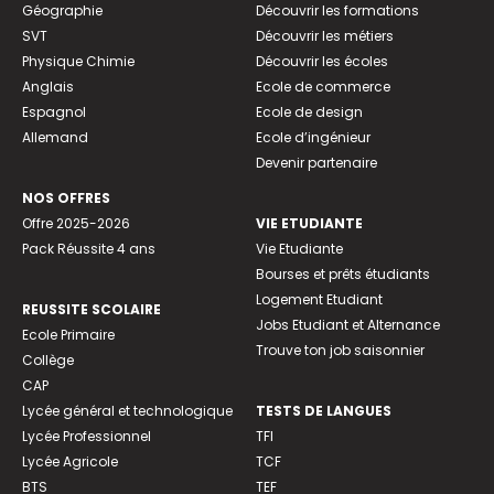
Géographie
Découvrir les formations
SVT
Découvrir les métiers
Physique Chimie
Découvrir les écoles
Anglais
Ecole de commerce
Espagnol
Ecole de design
Allemand
Ecole d’ingénieur
Devenir partenaire
NOS OFFRES
Offre 2025-2026
VIE ETUDIANTE
Pack Réussite 4 ans
Vie Etudiante
Bourses et prêts étudiants
Logement Etudiant
REUSSITE SCOLAIRE
Jobs Etudiant et Alternance
Ecole Primaire
Trouve ton job saisonnier
Collège
CAP
Lycée général et technologique
TESTS DE LANGUES
Lycée Professionnel
TFI
Lycée Agricole
TCF
BTS
TEF