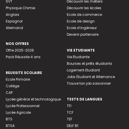
SVT
Découvrir les métiers
Physique Chimie
Découvrir les écoles
Anglais
Ecole de commerce
Espagnol
Ecole de design
Allemand
Ecole d’ingénieur
Devenir partenaire
NOS OFFRES
Offre 2025-2026
VIE ETUDIANTE
Pack Réussite 4 ans
Vie Etudiante
Bourses et prêts étudiants
Logement Etudiant
REUSSITE SCOLAIRE
Jobs Etudiant et Alternance
Ecole Primaire
Trouve ton job saisonnier
Collège
CAP
Lycée général et technologique
TESTS DE LANGUES
Lycée Professionnel
TFI
Lycée Agricole
TCF
BTS
TEF
BTSA
DELF B1