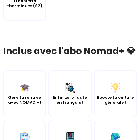
Transferts
thermiques (S2)
Inclus avec l'abo Nomad+ 💎
Gère ta rentrée
Enfin zéro faute
Booste ta culture
avec NOMAD + !
en français !
générale !