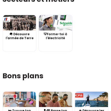
🪖 Découvre
💡Forme-toi à
l'armée de Terre
l'électricité
Bons plans
🛌 Trouve ton
💂🏻 Passe ton
☀️ Découvre les