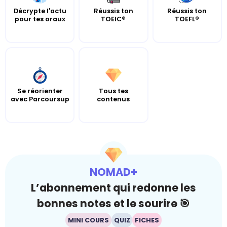
Décrypte l'actu
Réussis ton
Réussis ton
pour tes oraux
TOEIC®
TOEFL®
Se réorienter
Tous tes
avec Parcoursup
contenus
NOMAD+
L’abonnement qui redonne les
bonnes notes et le sourire 🎯
MINI COURS
QUIZ
FICHES