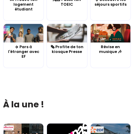
logement
TOEIC
séjours sportifs
étudiant
✈️ Pars à
🗞️ Profite de ton
Révise en
l'étranger avec
kiosque Presse
musique 🎶
EF
À la une !