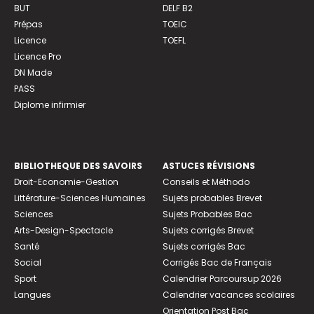
BUT
DELF B2
Prépas
TOEIC
Licence
TOEFL
Licence Pro
DN Made
PASS
Diplome infirmier
BIBLIOTHEQUE DES SAVOIRS
ASTUCES RÉVISIONS
Droit-Economie-Gestion
Conseils et Méthodo
Littérature-Sciences Humaines
Sujets probables Brevet
Sciences
Sujets Probables Bac
Arts-Design-Spectacle
Sujets corrigés Brevet
Santé
Sujets corrigés Bac
Social
Corrigés Bac de Français
Sport
Calendrier Parcoursup 2026
Langues
Calendrier vacances scolaires
Orientation Post Bac