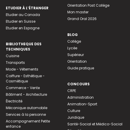
Orientation Post Collège
ETUDIER À L’ÉTRANGER
Mon master
Etudier au Canada
Grand Oral 2026
Etudier en Suisse
Etudier en Espagne
BLOG
Collège
BIBLIOTHEQUE DES
Lycée
TECHNIQUES
Supérieur
Cuisine
Orientation
Transports
Guide pratique
Mode - Vêtements
Coiffure - Esthétique -
Cosmétique
CONCOURS
Commerce - Vente
CRPE
Bâtiment - Architecture
Administration
Électricité
Animation-Sport
Mécanique automobile
Culture
Services à la personne
Juridique
Accompagnement Petite
Santé-Social et Médico-Social
enfance