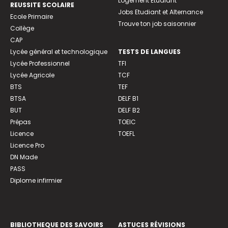
Logement Etudiant
REUSSITE SCOLAIRE
Jobs Etudiant et Alternance
Ecole Primaire
Trouve ton job saisonnier
Collège
CAP
Lycée général et technologique
TESTS DE LANGUES
Lycée Professionnel
TFI
Lycée Agricole
TCF
BTS
TEF
BTSA
DELF B1
BUT
DELF B2
Prépas
TOEIC
Licence
TOEFL
Licence Pro
DN Made
PASS
Diplome infirmier
BIBLIOTHEQUE DES SAVOIRS
ASTUCES RÉVISIONS