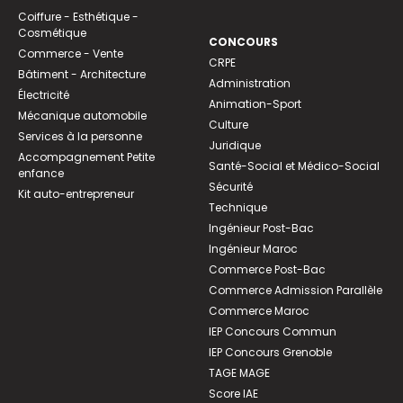
Coiffure - Esthétique -
Cosmétique
CONCOURS
Commerce - Vente
CRPE
Bâtiment - Architecture
Administration
Électricité
Animation-Sport
Mécanique automobile
Culture
Services à la personne
Juridique
Accompagnement Petite
Santé-Social et Médico-Social
enfance
Sécurité
Kit auto-entrepreneur
Technique
Ingénieur Post-Bac
Ingénieur Maroc
Commerce Post-Bac
Commerce Admission Parallèle
Commerce Maroc
IEP Concours Commun
IEP Concours Grenoble
TAGE MAGE
Score IAE