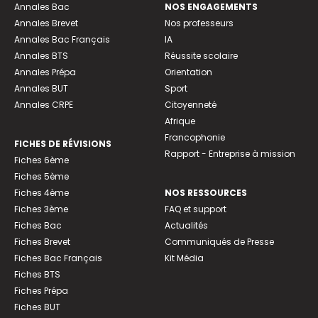
Annales Bac
NOS ENGAGEMENTS
Annales Brevet
Nos professeurs
Annales Bac Français
IA
Annales BTS
Réussite scolaire
Annales Prépa
Orientation
Annales BUT
Sport
Annales CRPE
Citoyenneté
Afrique
Francophonie
FICHES DE RÉVISIONS
Rapport - Entreprise à mission
Fiches 6ème
Fiches 5ème
Fiches 4ème
NOS RESSOURCES
Fiches 3ème
FAQ et support
Fiches Bac
Actualités
Fiches Brevet
Communiqués de Presse
Fiches Bac Français
Kit Média
Fiches BTS
Fiches Prépa
Fiches BUT