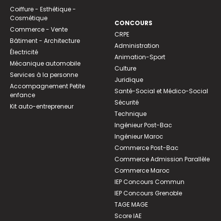
Coiffure - Esthétique -
Cosmétique
CONCOURS
Commerce - Vente
CRPE
Bâtiment - Architecture
Administration
Électricité
Animation-Sport
Mécanique automobile
Culture
Services à la personne
Juridique
Accompagnement Petite
Santé-Social et Médico-Social
enfance
Sécurité
Kit auto-entrepreneur
Technique
Ingénieur Post-Bac
Ingénieur Maroc
Commerce Post-Bac
Commerce Admission Parallèle
Commerce Maroc
IEP Concours Commun
IEP Concours Grenoble
TAGE MAGE
Score IAE