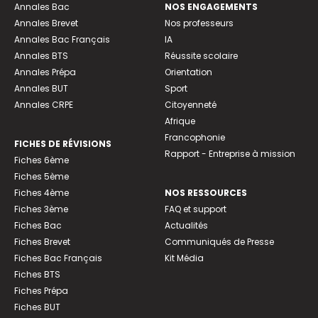
Annales Bac
NOS ENGAGEMENTS
Annales Brevet
Nos professeurs
Annales Bac Français
IA
Annales BTS
Réussite scolaire
Annales Prépa
Orientation
Annales BUT
Sport
Annales CRPE
Citoyenneté
Afrique
Francophonie
FICHES DE RÉVISIONS
Rapport - Entreprise à mission
Fiches 6ème
Fiches 5ème
Fiches 4ème
NOS RESSOURCES
Fiches 3ème
FAQ et support
Fiches Bac
Actualités
Fiches Brevet
Communiqués de Presse
Fiches Bac Français
Kit Média
Fiches BTS
Fiches Prépa
Fiches BUT