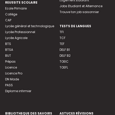
Logement Etudiant
REUSSITE SCOLAIRE
Jobs Etudiant et Alternance
Ecole Primaire
Trouve ton job saisonnier
Collège
CAP
Lycée général et technologique
TESTS DE LANGUES
Lycée Professionnel
TFI
Lycée Agricole
TCF
BTS
TEF
BTSA
DELF B1
BUT
DELF B2
Prépas
TOEIC
Licence
TOEFL
Licence Pro
DN Made
PASS
Diplome infirmier
BIBLIOTHEQUE DES SAVOIRS
ASTUCES RÉVISIONS