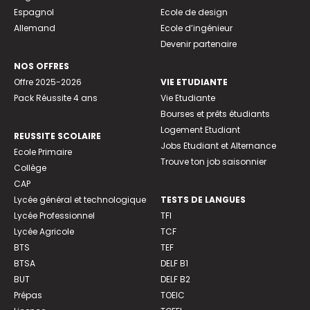
Espagnol
Ecole de design
Allemand
Ecole d’ingénieur
Devenir partenaire
NOS OFFRES
Offre 2025-2026
VIE ETUDIANTE
Pack Réussite 4 ans
Vie Etudiante
Bourses et prêts étudiants
Logement Etudiant
REUSSITE SCOLAIRE
Jobs Etudiant et Alternance
Ecole Primaire
Trouve ton job saisonnier
Collège
CAP
Lycée général et technologique
TESTS DE LANGUES
Lycée Professionnel
TFI
Lycée Agricole
TCF
BTS
TEF
BTSA
DELF B1
BUT
DELF B2
Prépas
TOEIC