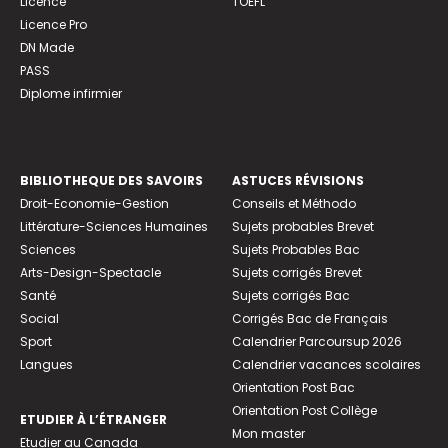
Licence
TOEFL
Licence Pro
DN Made
PASS
Diplome infirmier
BIBLIOTHEQUE DES SAVOIRS
ASTUCES RÉVISIONS
Droit-Economie-Gestion
Conseils et Méthodo
Littérature-Sciences Humaines
Sujets probables Brevet
Sciences
Sujets Probables Bac
Arts-Design-Spectacle
Sujets corrigés Brevet
Santé
Sujets corrigés Bac
Social
Corrigés Bac de Français
Sport
Calendrier Parcoursup 2026
Langues
Calendrier vacances scolaires
Orientation Post Bac
Orientation Post Collège
ETUDIER À L’ÉTRANGER
Mon master
Etudier au Canada