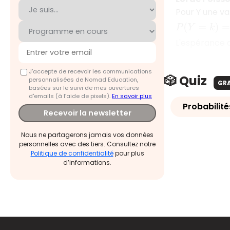
Pour Y une va
P
(
Y
=
k
)
=
λ
k
k
!
L'espérance d
J'accepte de recevoir les communications
🎲 Quiz
personnalisées de Nomad Education,
GR
basées sur le suivi de mes ouvertures
d'emails (à l’aide de pixels).
En savoir plus
Probabilité
Recevoir la newsletter
Nous ne partagerons jamais vos données
personnelles avec des tiers. Consultez notre
Politique de confidentialité
pour plus
d’informations.