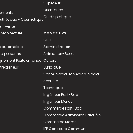
Supérieur
Orientation
tements
Guide pratique
 Esthétique - Cosmétique
- Vente
 Architecture
CONCOURS
CRPE
 automobile
Administration
 la personne
Animation-Sport
ement Petite enfance
Culture
ntrepreneur
Juridique
Santé-Social et Médico-Social
Sécurité
Technique
Ingénieur Post-Bac
Ingénieur Maroc
Commerce Post-Bac
Commerce Admission Parallèle
Commerce Maroc
IEP Concours Commun