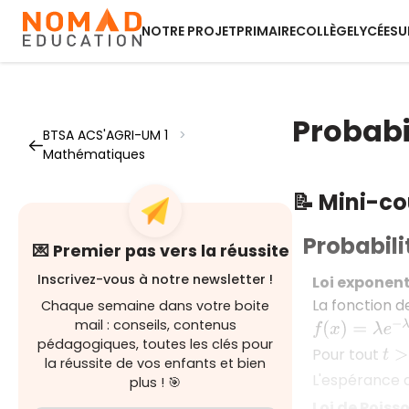
NOTRE PROJET
PRIMAIRE
COLLÈGE
LYCÉE
SU
Probabi
BTSA ACS'AGRI-UM 1
>
Mathématiques
📝 Mini-c
Probabili
💌 Premier pas vers la réussite
Inscrivez-vous à notre newsletter !
Loi exponent
La fonction d
Chaque semaine dans votre boite
mail : conseils, contenus
f
(
x
)
=
λ
e
−
λ
x
pédagogiques, toutes les clés pour
Pour tout
t
>
0
la réussite de vos enfants et bien
L'espérance d
plus ! 🎯
Loi de Poiss