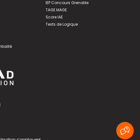
IEP Concours Grenoble
TAGE MAGE
Score IAE
Tests de Logique
tialité
s
ilisation
s’appliquent.