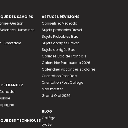
EQUE DES SAVOIRS
ASTUCES RÉVISIONS
nomie-Gestion
Conseils et Méthodo
e-Sciences Humaines
Sujets probables Brevet
Sujets Probables Bac
n-Spectacle
Sujets corrigés Brevet
Sujets corrigés Bac
Corrigés Bac de Français
Calendrier Parcoursup 2026
Calendrier vacances scolaires
Orientation Post Bac
Orientation Post Collège
 L’ÉTRANGER
Mon master
u Canada
Grand Oral 2026
Suisse
 Espagne
BLOG
Collège
EQUE DES TECHNIQUES
Lycée