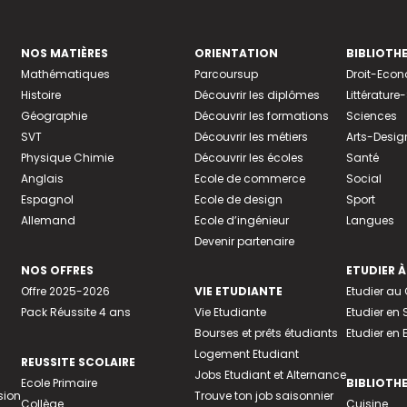
NOS MATIÈRES
ORIENTATION
BIBLIOTH
Mathématiques
Parcoursup
Droit-Eco
Histoire
Découvrir les diplômes
Littératur
Géographie
Découvrir les formations
Sciences
SVT
Découvrir les métiers
Arts-Desig
Physique Chimie
Découvrir les écoles
Santé
Anglais
Ecole de commerce
Social
Espagnol
Ecole de design
Sport
Allemand
Ecole d’ingénieur
Langues
Devenir partenaire
NOS OFFRES
ETUDIER À
Offre 2025-2026
VIE ETUDIANTE
Etudier a
Pack Réussite 4 ans
Vie Etudiante
Etudier en 
Bourses et prêts étudiants
Etudier en
Logement Etudiant
REUSSITE SCOLAIRE
Jobs Etudiant et Alternance
Ecole Primaire
BIBLIOTH
sion
Trouve ton job saisonnier
Collège
Cuisine