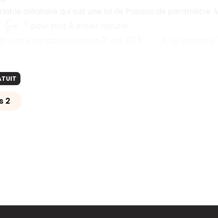
riable aléatoire qui suit une loi de Poisson de paramètre
λ
e
−
λ
pour tout
entier naturel.
k
e cette variable aléatoire
est
, sa variance
Y
E
(
Y
)
=
λ
ATUIT
s 2