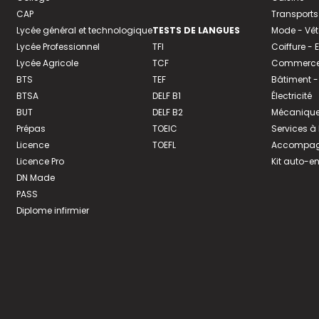
CAP
Transports
Lycée général et technologique
TESTS DE LANGUES
Mode - Vê
Lycée Professionnel
TFI
Coiffure -
Lycée Agricole
TCF
Commerce 
BTS
TEF
Bâtiment -
BTSA
DELF B1
Électricité
BUT
DELF B2
Mécanique
Prépas
TOEIC
Services à
Licence
TOEFL
Accompagn
Licence Pro
Kit auto-e
DN Made
PASS
Diplome infirmier