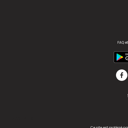
FAQ et
v2.311.4 US
Ce site est protégé p