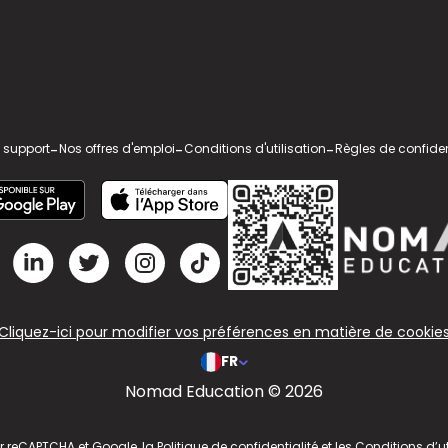
 support
-
Nos offres d'emploi
-
Conditions d'utilisation
-
Règles de confiden
Cliquez-ici pour modifier vos préférences en matière de cookie
FR
Nomad Education © 2026
ar reCAPTCHA et Google, la
Politique de confidentialité
et les
Conditions d’ut