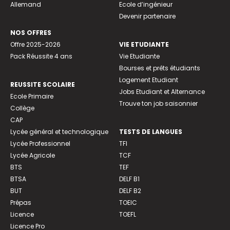
Allemand
Ecole d’ingénieur
Devenir partenaire
NOS OFFRES
Offre 2025-2026
VIE ETUDIANTE
Pack Réussite 4 ans
Vie Etudiante
Bourses et prêts étudiants
Logement Etudiant
REUSSITE SCOLAIRE
Jobs Etudiant et Alternance
Ecole Primaire
Trouve ton job saisonnier
Collège
CAP
Lycée général et technologique
TESTS DE LANGUES
Lycée Professionnel
TFI
Lycée Agricole
TCF
BTS
TEF
BTSA
DELF B1
BUT
DELF B2
Prépas
TOEIC
Licence
TOEFL
Licence Pro