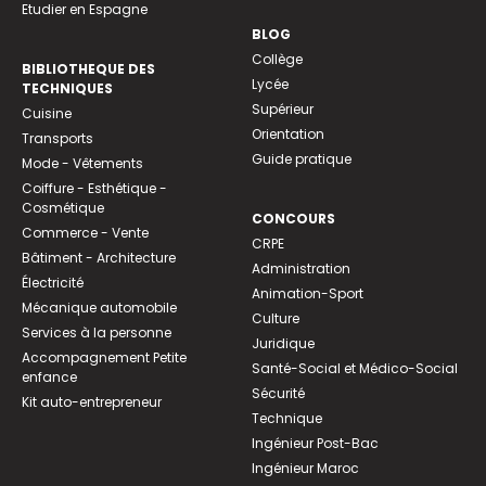
Etudier en Espagne
BLOG
Collège
BIBLIOTHEQUE DES
Lycée
TECHNIQUES
Supérieur
Cuisine
Orientation
Transports
Guide pratique
Mode - Vêtements
Coiffure - Esthétique -
Cosmétique
CONCOURS
Commerce - Vente
CRPE
Bâtiment - Architecture
Administration
Électricité
Animation-Sport
Mécanique automobile
Culture
Services à la personne
Juridique
Accompagnement Petite
Santé-Social et Médico-Social
enfance
Sécurité
Kit auto-entrepreneur
Technique
Ingénieur Post-Bac
Ingénieur Maroc