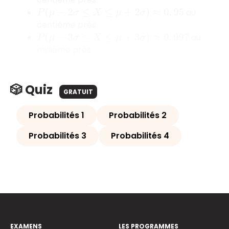
au
P
(
μ
−
2
σ
≤
X
≤
μ
+
2
σ
)
≈
0
,
95
centième près.
au
P
(
μ
−
3
σ
≤
X
≤
μ
+
3
σ
)
≈
0
,
997
millième près.
🎲 Quiz
GRATUIT
Probabilités 1
Probabilités 2
Probabilités 3
Probabilités 4
EXAMENS
LES PROGRAMMES