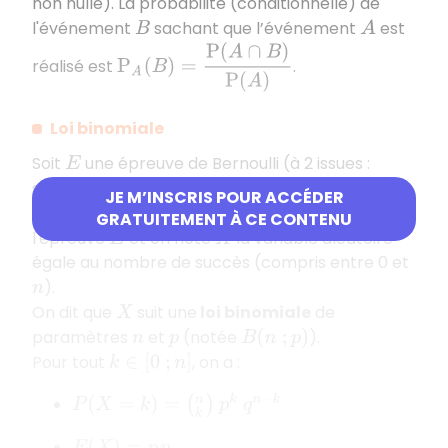
non nulle). La probabilité (conditionnelle) de
l'événement
sachant que l’événement
est
B
A
P
A
(
B
)
=
P
(
A
∩
B
)
P
(
A
)
réalisé est
.
Loi binomiale
Soit
une épreuve de Bernoulli (à 2 issues :
E
succès et échec) et
la probabilité du succès.
p
JE M’INSCRIS POUR ACCÉDER
On répète
fois, de manière indépendante,
n
GRATUITEMENT À CE CONTENU
l'épreuve
et on note
la variable aléatoire
E
X
égale au nombre de succès (compris entre 0 et
).
n
On dit que
suit une
loi binomiale
de
X
paramètres
et
(notée
).
n
p
B
(
n
;
p
)
Pour tout
, on a :
k
∈
[
0
;
n
]
P
(
X
=
k
)
=
(
k
n
)
p
k
q
n
−
k