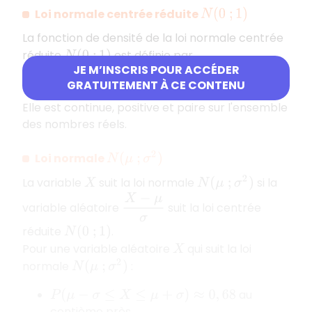
Loi normale centrée réduite
N
(
0
;
1
)
La fonction de densité de la loi normale centrée
réduite
est définie par
N
(
0
;
1
)
JE M’INSCRIS POUR ACCÉDER
f
(
x
)
=
1
2
π
e
−
x
2
2
pour tout nombre réel
.
x
GRATUITEMENT À CE CONTENU
Elle est continue, positive et paire sur l'ensemble
des nombres réels.
Loi normale
N
(
μ
;
σ
2
)
La variable
suit la loi normale
si la
N
(
μ
;
σ
2
)
X
X
−
μ
σ
variable aléatoire
suit la loi centrée
réduite
.
N
(
0
;
1
)
Pour une variable aléatoire
qui suit la loi
X
normale
:
N
(
μ
;
σ
2
)
au
P
(
μ
−
σ
≤
X
≤
μ
+
σ
)
≈
0
,
68
centième près.