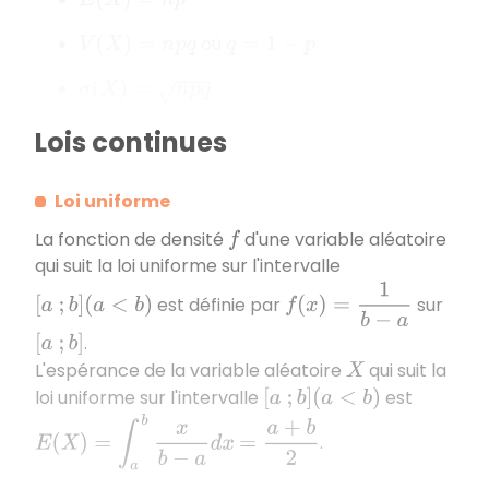
E
(
X
)
=
n
p
où
V
(
X
)
=
n
p
q
q
=
1
−
p
σ
(
X
)
=
n
p
q
Lois continues
Loi uniforme
La fonction de densité
d'une variable aléatoire
f
qui suit la loi uniforme sur l'intervalle
f
(
x
)
=
1
b
−
a
est définie par
sur
[
a
;
b
]
(
a
<
b
)
.
[
a
;
b
]
L'espérance de la variable aléatoire
qui suit la
X
loi uniforme sur l'intervalle
est
[
a
;
b
]
(
a
<
b
)
E
(
X
)
=
∫
a
b
x
b
−
a
d
x
=
a
+
b
2
.