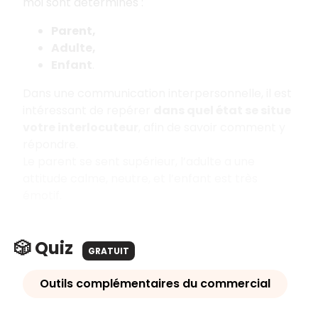
moi sont déterminés :
Parent,
Adulte,
Enfant
.
Dans une communication interpersonnelle, il est
intéressant de repérer
dans quel état se situe
votre interlocuteur
, afin de savoir comment y
répondre.
Le parent se sent supérieur, l’adulte a une
attitude calme, neutre, et l’enfant est très
émotif.
🎲 Quiz
GRATUIT
Outils complémentaires du commercial