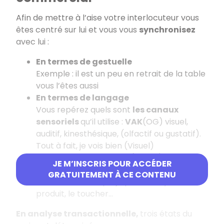
Afin de mettre à l’aise votre interlocuteur vous
êtes centré sur lui et vous vous
synchronisez
avec lui :
En termes de gestuelle
Exemple : il est un peu en retrait de la table
vous l’êtes aussi
En termes de langage
Vous repérez quels sont
les canaux
sensoriels
qu’il utilise :
VAK
(OG) visuel,
auditif, kinesthésique, (olfactif ou gustatif).
Tout à fait, je vois bien (Visuel)
Si j’entends bien, vous …. (Auditif)
JE M’INSCRIS POUR ACCÉDER
Kinesthésique relatif au toucher, au
GRATUITEMENT À CE CONTENU
ressenti. Est-ce que je peux essayer le
produit, le toucher…
En analyse transactionnelle,
trois états du