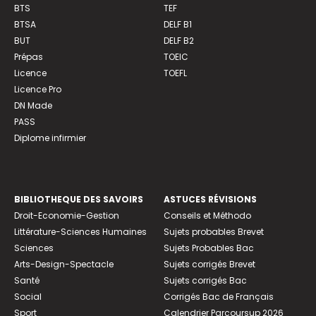
BTS
TEF
BTSA
DELF B1
BUT
DELF B2
Prépas
TOEIC
Licence
TOEFL
Licence Pro
DN Made
PASS
Diplome infirmier
BIBLIOTHEQUE DES SAVOIRS
ASTUCES RÉVISIONS
Droit-Economie-Gestion
Conseils et Méthodo
Littérature-Sciences Humaines
Sujets probables Brevet
Sciences
Sujets Probables Bac
Arts-Design-Spectacle
Sujets corrigés Brevet
Santé
Sujets corrigés Bac
Social
Corrigés Bac de Français
Sport
Calendrier Parcoursup 2026