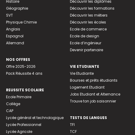
Histoire
Découvrir les diplômes
Géographie
Découvrir les formations
SVT
Découvrir les métiers
Physique Chimie
Découvrir les écoles
Anglais
Ecole de commerce
Espagnol
Ecole de design
Allemand
Ecole d’ingénieur
Devenir partenaire
NOS OFFRES
Offre 2025-2026
VIE ETUDIANTE
Pack Réussite 4 ans
Vie Etudiante
Bourses et prêts étudiants
Logement Etudiant
REUSSITE SCOLAIRE
Jobs Etudiant et Alternance
Ecole Primaire
Trouve ton job saisonnier
Collège
CAP
Lycée général et technologique
TESTS DE LANGUES
Lycée Professionnel
TFI
Lycée Agricole
TCF