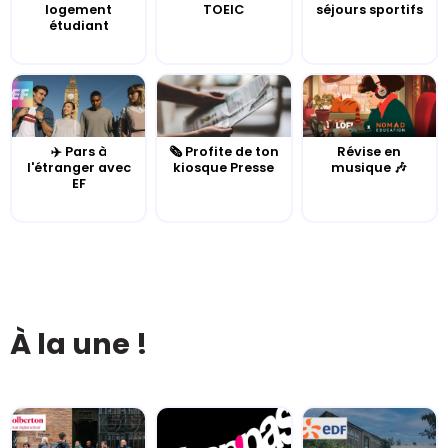
logement
TOEIC
séjours sportifs
étudiant
✈️ Pars à
🗞️ Profite de ton
Révise en
l'étranger avec
kiosque Presse
musique 🎶
EF
À la une !