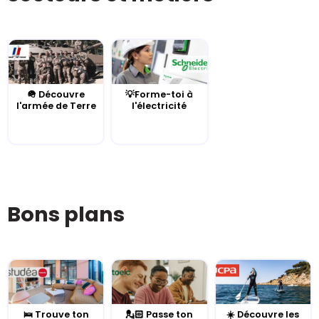
🪖 Découvre
💡Forme-toi à
l'armée de Terre
l'électricité
Bons plans
🛌 Trouve ton
💂🏻 Passe ton
☀️ Découvre les