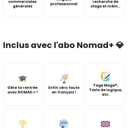
commerciales
recherche de
professionnel
générales
stage et mém...
Inclus avec l'abo Nomad+ 💎
Tage Mage®,
Gère ta rentrée
Enfin zéro faute
Tests de logique,
avec NOMAD + !
en français !
etc.