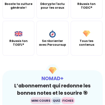
Booste ta culture
Décrypte l'actu
Réussis ton
générale !
pour tes oraux
TOEIC®
Réussis ton
Se réorienter
Tous tes
TOEFL®
avec Parcoursup
contenus
NOMAD+
L’abonnement qui redonne les
bonnes notes et le sourire 🎯
MINI COURS
QUIZ
FICHES