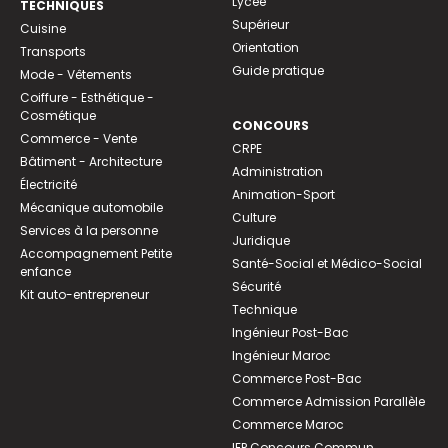
Lycée
TECHNIQUES
Supérieur
Cuisine
Orientation
Transports
Guide pratique
Mode - Vêtements
Coiffure - Esthétique -
Cosmétique
CONCOURS
Commerce - Vente
CRPE
Bâtiment - Architecture
Administration
Électricité
Animation-Sport
Mécanique automobile
Culture
Services à la personne
Juridique
Accompagnement Petite
Santé-Social et Médico-Social
enfance
Sécurité
Kit auto-entrepreneur
Technique
Ingénieur Post-Bac
Ingénieur Maroc
Commerce Post-Bac
Commerce Admission Parallèle
Commerce Maroc
IEP Concours Commun