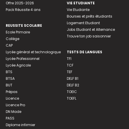
Offre 2025-2026
VIE ETUDIANTE
Pack Réussite 4 ans
Vie Etudiante
Bourses et prêts étudiants
Logement Etudiant
REUSSITE SCOLAIRE
Jobs Etudiant et Alternance
Ecole Primaire
Trouve ton job saisonnier
Collège
CAP
Lycée général et technologique
TESTS DE LANGUES
Lycée Professionnel
TFI
Lycée Agricole
TCF
BTS
TEF
BTSA
DELF B1
BUT
DELF B2
Prépas
TOEIC
Licence
TOEFL
Licence Pro
DN Made
PASS
Diplome infirmier