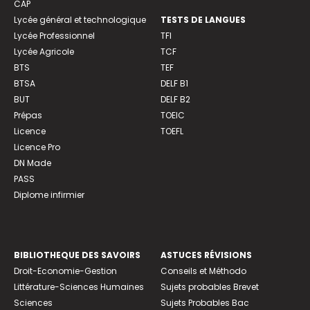
CAP
Lycée général et technologique
TESTS DE LANGUES
Lycée Professionnel
TFI
Lycée Agricole
TCF
BTS
TEF
BTSA
DELF B1
BUT
DELF B2
Prépas
TOEIC
Licence
TOEFL
Licence Pro
DN Made
PASS
Diplome infirmier
BIBLIOTHEQUE DES SAVOIRS
ASTUCES RÉVISIONS
Droit-Economie-Gestion
Conseils et Méthodo
Littérature-Sciences Humaines
Sujets probables Brevet
Sciences
Sujets Probables Bac