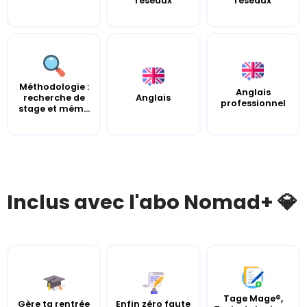
réseaux
réseaux
Méthodologie :
Anglais
recherche de
Anglais
professionnel
stage et mém...
Inclus avec l'abo Nomad+ 💎
Tage Mage®,
Gère ta rentrée
Enfin zéro faute