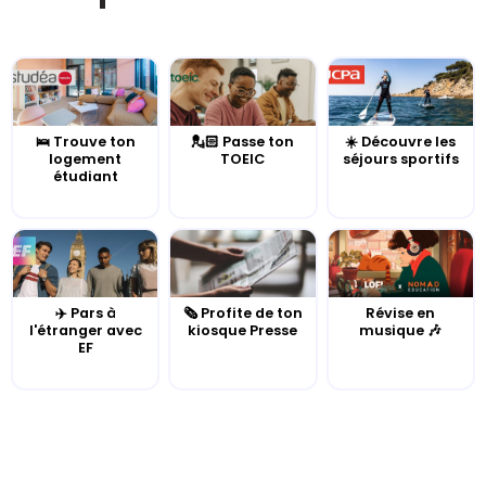
🛌 Trouve ton
💂🏻 Passe ton
☀️ Découvre les
logement
TOEIC
séjours sportifs
étudiant
✈️ Pars à
🗞️ Profite de ton
Révise en
l'étranger avec
kiosque Presse
musique 🎶
EF