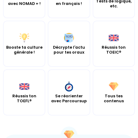
Tests de logique,
avec NOMAD + !
en français !
etc.
Booste ta culture
Décrypte l'actu
Réussis ton
générale !
pour tes oraux
TOEIC®
Réussis ton
Se réorienter
Tous tes
TOEFL®
avec Parcoursup
contenus