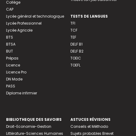
Collège
CAP
Lycée général et technologique
TESTS DE LANGUES
Lycée Professionnel
TFI
Lycée Agricole
TCF
BTS
TEF
BTSA
DELF B1
BUT
DELF B2
Prépas
TOEIC
Licence
TOEFL
Licence Pro
DN Made
PASS
Diplome infirmier
BIBLIOTHEQUE DES SAVOIRS
ASTUCES RÉVISIONS
Droit-Economie-Gestion
Conseils et Méthodo
Littérature-Sciences Humaines
Sujets probables Brevet