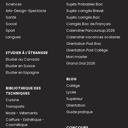
Sciences
Sujets Probables Bac
Arts-Design-Spectacle
Sujets corrigés Brevet
Santé
Sujets corrigés Bac
Social
Corrigés Bac de Français
Sport
Calendrier Parcoursup 2026
Langues
Calendrier vacances scolaires
Orientation Post Bac
Orientation Post Collège
ETUDIER À L’ÉTRANGER
Mon master
Etudier au Canada
Grand Oral 2026
Etudier en Suisse
Etudier en Espagne
BLOG
Collège
BIBLIOTHEQUE DES
Lycée
TECHNIQUES
Supérieur
Cuisine
Orientation
Transports
Guide pratique
Mode - Vêtements
Coiffure - Esthétique -
Cosmétique
CONCOURS