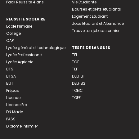
Pack Réussite 4 ans
Vie Etudiante
Bourses et prêts étudiants
Logement Etudiant
REUSSITE SCOLAIRE
Jobs Etudiant et Alternance
Ecole Primaire
Trouve ton job saisonnier
Collège
CAP
Lycée général et technologique
TESTS DE LANGUES
Lycée Professionnel
TFI
Lycée Agricole
TCF
BTS
TEF
BTSA
DELF B1
BUT
DELF B2
Prépas
TOEIC
Licence
TOEFL
Licence Pro
DN Made
PASS
Diplome infirmier